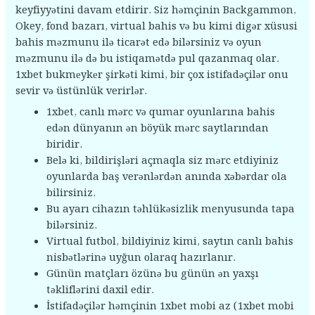
keyfiyyətini davam etdirir. Siz həmçinin Backgammon,
Okey, fond bazarı, virtual bahis və bu kimi digər xüsusi
bahis məzmunu ilə ticarət edə bilərsiniz və oyun
məzmunu ilə də bu istiqamətdə pul qazanmaq olar.
1xbet bukmеykеr şirkəti kimi, bir çox istifadəçilər onu
sevir və üstünlük verirlər.
1xbet, canlı mərc və qumar oyunlarına bahis
edən dünyanın ən böyük mərc saytlarından
biridir.
Belə ki, bildirişləri açmaqla siz mərc etdiyiniz
oyunlarda baş verənlərdən anında xəbərdar ola
bilirsiniz.
Bu ayarı cihazın təhlükəsizlik menyusunda tapa
bilərsiniz.
Virtual futbol, bildiyiniz kimi, saytın canlı bahis
nisbətlərinə uyğun olaraq hazırlanır.
Günün matçları özünə bu günün ən yaxşı
təkliflərini daxil edir.
İstifadəçilər həmçinin 1xbet mobi az (1xbet mobi