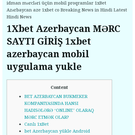
idman mərcləri üçün mobil proqramlar 1xBet
Azərbaycan aze 1xbet co Breaking News in Hindi Latest
Hindi News
1Xbet Azerbaycan MƏRC
SAYTI GİRİŞ 1xbet
azerbaycan mobil
uygulama yukle
Content
BET AZERBAYCAN BUKMEKER
KOMPANIYASINDA HANSI
HADISƏLƏRƏ “ONLINE” OLARAQ
MƏRC ETMƏK OLAR?
Canlı 1xBet
bet Azerbaycan yükle Android