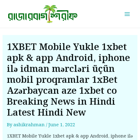
Skip
Post
Mai
to
navigation
Men
content
1XBET Mobile Yukle 1xbet
apk & app Android, iphone
ilə idman mərcləri üçün
mobil proqramlar 1xBet
Azərbaycan aze 1xbet co
Breaking News in Hindi
Latest Hindi New
By
ashikrahman
/
June 1, 2022
1XBET Mobile Yukle 1xbet apk & app Android, iphone ilə