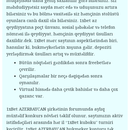
müqayisədə daha geniş saxlanılır görə bilərsiniz. Siz
məhdudiyyətsiz sayda mərc edə və uduşunuzu artıra
bilərsiniz və bu bölmə vasitəsilə siz həmçinin stolüstü
oyunlara canlı daxil ola bilərsiniz. 1xbet az
qeydiyyatına poçt ünvanı, sosial şəbəkələr və telefon
nömrəsi ilə qeydiyyat, həmçinin qeydiyyat üsulları
daxildir.dek. 1xBet mərc saytının aspektlərindən biri,
hansılar ki, bukmеykеrlərin xoşuna gəlir, depoziti
yerləşdirmək üsulları artıq və müxtəlifdir.
Bütün nöqtələri gəzdikdən sonra freebetlərə
çevrilir.
Qarşılaşmalar bir neçə dəqiqədən sonra
oynanılır.
Virtual hissədə daha çevik bahislər və daha çox
qazanc var.
1xBet AZERBAYCAN şirkətinin forumunda aylıq
müxtəlif konkurs növləri təklif olunur, saytımızın aktiv
istifadəçiləri arasında hər il “1xBet kuboku” turniri
keçirilir. 1xBet AZERBAYCAN bukmeker kontoru tək,