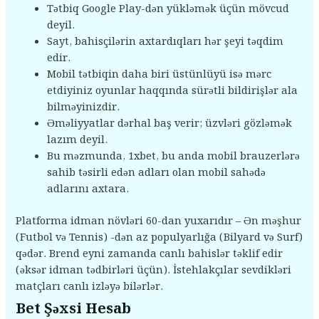
Tətbiq Google Play-dən yükləmək üçün mövcud
deyil.
Sayt, bahisçilərin axtardıqları hər şeyi təqdim
edir.
Mobil tətbiqin daha biri üstünlüyü isə mərc
etdiyiniz oyunlar haqqında sürətli bildirişlər ala
bilməyinizdir.
Əməliyyatlar dərhal baş verir; üzvləri gözləmək
lazım deyil.
Bu məzmunda, 1xbet, bu anda mobil brauzerlərə
sahib təsirli edən adları olan mobil sahədə
adlarını axtara.
Platforma idman növləri 60-dan yuxarıdır – Ən məşhur
(Futbol və Tennis) -dən az populyarlığa (Bilyard və Surf)
qədər. Brend eyni zamanda canlı bahislər təklif edir
(əksər idman tədbirləri üçün). İstehlakçılar sevdikləri
matçları canlı izləyə bilərlər.
Bet Şəxsi Hesab