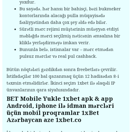
yoxdur.
Bu sayədə, hər hansı bir bahisçi, bəzi bukmeker
kontorlarında alacağı pulla müqayisədə
fəaliyyətindən daha çox şey əldə edə bilər.
Sürətli mərc rejimi müştərinin müəyyən etdiyi
məbləğdə mərci seçilmiş nəticənin əmsalına bir
kliklə yerləşdirməyə imkan verir.
Bununla belə, istisnalar var – mərc etmədən
pulsuz mərclər və real pul cashback.
Bütün nöqtələri gəzdikdən sonra freebetlərə çevrilir.
İstifadəçilər 100 bal qazanmaq üçün 12 hadisədən 8-i
təxmin etməlidirlər. İkinci seçim 1xbet ilə əlaqəli IP
ünvanlarının qara siyahısındadır.
BET Mobile Yukle 1xbet apk & app
Android, iphone ilə idman mərcləri
üçün mobil proqramlar 1xBet
Azərbaycan aze 1xbet.co