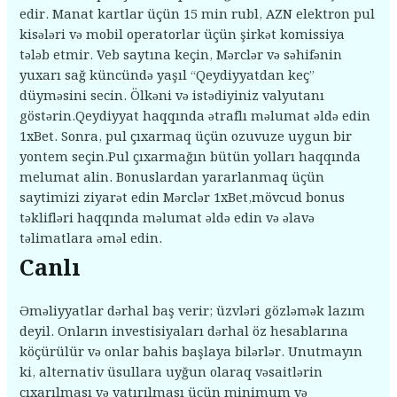
edir. Manat kartlar üçün 15 min rubl, AZN elektron pul
kisələri və mobil operatorlar üçün şirkət komissiya
tələb etmir. Veb saytına keçin, Mərclər və səhifənin
yuxarı sağ küncündə yaşıl “Qeydiyyatdan keç”
düyməsini secin. Ölkəni və istədiyiniz valyutanı
göstərin.Qeydiyyat haqqında ətraflı məlumat əldə edin
1xBet. Sonra, pul çıxarmaq üçün ozuvuze uygun bir
yontem seçin.Pul çıxarmağın bütün yolları haqqında
melumat alin. Bonuslardan yararlanmaq üçün
saytimizi ziyarət edin Mərclər 1xBet,mövcud bonus
təklifləri haqqında məlumat əldə edin və əlavə
təlimatlara əməl edin.
Canlı
Əməliyyatlar dərhal baş verir; üzvləri gözləmək lazım
deyil. Onların investisiyaları dərhal öz hesablarına
köçürülür və onlar bahis başlaya bilərlər. Unutmayın
ki, alternativ üsullara uyğun olaraq vəsaitlərin
çıxarılması və yatırılması üçün minimum və