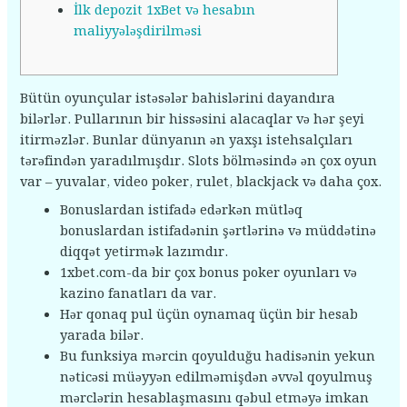
İlk depozit 1xBet və hesabın
maliyyələşdirilməsi
Bütün oyunçular istəsələr bahislərini dayandıra
bilərlər. Pullarının bir hissəsini alacaqlar və hər şeyi
itirməzlər. Bunlar dünyanın ən yaxşı istehsalçıları
tərəfindən yaradılmışdır. Slots bölməsində ən çox oyun
var – yuvalar, video poker, rulet, blackjack və daha çox.
Bonuslardan istifadə edərkən mütləq
bonuslardan istifadənin şərtlərinə və müddətinə
diqqət yetirmək lazımdır.
1xbet.com-da bir çox bonus poker oyunları və
kazino fanatları da var.
Hər qonaq pul üçün oynamaq üçün bir hesab
yarada bilər.
Bu funksiya mərcin qoyulduğu hadisənin yekun
nəticəsi müəyyən edilməmişdən əvvəl qoyulmuş
mərclərin hesablaşmasını qəbul etməyə imkan