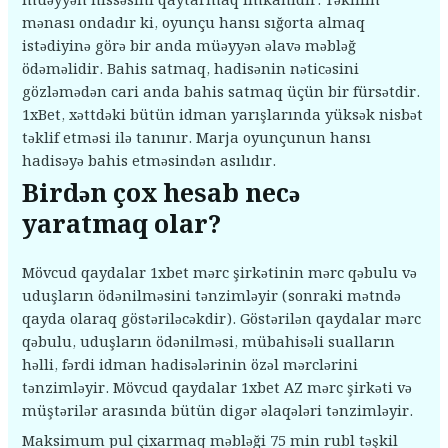
müəyyən hissəsini qaytarmaq imkanıdır. Təklifin
mənası ondadır ki, oyunçu hansı sığorta almaq
istədiyinə görə bir anda müəyyən əlavə məbləğ
ödəməlidir. Bahis satmaq, hadisənin nəticəsini
gözləmədən cari anda bahis satmaq üçün bir fürsətdir.
1xBet, xəttdəki bütün idman yarışlarında yüksək nisbət
təklif etməsi ilə tanınır. Marja oyunçunun hansı
hadisəyə bahis etməsindən asılıdır.
Birdən çox hesab necə
yaratmaq olar?
Mövcud qaydalar 1xbet mərc şirkətinin mərc qəbulu və
uduşların ödənilməsini tənzimləyir (sonraki mətndə
qayda olaraq göstəriləcəkdir). Göstərilən qaydalar mərc
qəbulu, uduşların ödənilməsi, mübahisəli sualların
həlli, fərdi idman hadisələrinin özəl mərclərini
tənzimləyir. Mövcud qaydalar 1xbet AZ mərc şirkəti və
müştərilər arasında bütün digər əlaqələri tənzimləyir.
Maksimum pul çixarmaq məbləği 75 min rubl təşkil