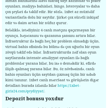
İdman bahislərinə əlavə olaraq sayt kazinolar və poker
oyunları, maliyyə bahisləri, bingo, lotereyalar və daha
çox şeyləri də təklif edir. Bir sözlə, 1xBet az müxtəlif
variantlarla dolu bir saytdır. Şirkət çox sürətli inkişaf
edir və daim artan bir nüfuz qurur.
Beləliklə, istədiyiniz 4 canlı matçını qaçırmayan bir
oyunçu, həyəcanını və qazanma şansını artıra bilər.
İnfrastruktur ilə bağlı heç bir problem olmadığı üçün,
virtual bahis ofisində bu bölmə də çox uğurlu bir oyun
zövqü təklif edə bilər. İnfrastrukturda zəif olan oyun
saytlarında intensiv əməliyyat oyunları ilə bağlı
problemlər yarana bilər, bu isə o deməkdir ki, efirdə
ilişib-qalmaq yarana bilər. Bu, öz növbəsində, canlı
bahis oyunları üçün saytdan çıxmaq üçün bir səbəb
kimi tanınır. 1xbet canlı mərcSaat və görüşlərin digər
detalları burada izlənilə bilər
https://1xbet-
giris24.com/qeydiyyat/
.
Depozit bonusu yoxdur