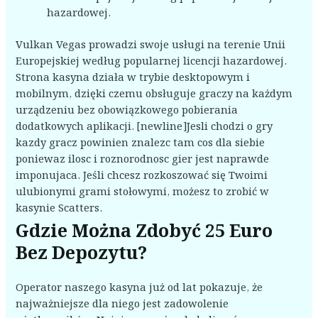
hazardowej.
Vulkan Vegas prowadzi swoje usługi na terenie Unii
Europejskiej według popularnej licencji hazardowej.
Strona kasyna działa w trybie desktopowym i
mobilnym, dzięki czemu obsługuje graczy na każdym
urządzeniu bez obowiązkowego pobierania
dodatkowych aplikacji. [newline]Jesli chodzi o gry
kazdy gracz powinien znalezc tam cos dla siebie
poniewaz ilosc i roznorodnosc gier jest naprawde
imponujaca. Jeśli chcesz rozkoszować się Twoimi
ulubionymi grami stołowymi, możesz to zrobić w
kasynie Scatters.
Gdzie Można Zdobyć 25 Euro
Bez Depozytu?
Operator naszego kasyna już od lat pokazuje, że
najważniejsze dla niego jest zadowolenie