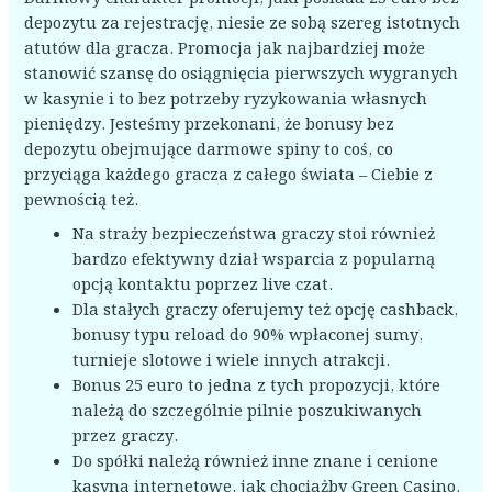
depozytu za rejestrację, niesie ze sobą szereg istotnych
atutów dla gracza. Promocja jak najbardziej może
stanowić szansę do osiągnięcia pierwszych wygranych
w kasynie i to bez potrzeby ryzykowania własnych
pieniędzy. Jesteśmy przekonani, że bonusy bez
depozytu obejmujące darmowe spiny to coś, co
przyciąga każdego gracza z całego świata – Ciebie z
pewnością też.
Na straży bezpieczeństwa graczy stoi również
bardzo efektywny dział wsparcia z popularną
opcją kontaktu poprzez live czat.
Dla stałych graczy oferujemy też opcję cashback,
bonusy typu reload do 90% wpłaconej sumy,
turnieje slotowe i wiele innych atrakcji.
Bonus 25 euro to jedna z tych propozycji, które
należą do szczególnie pilnie poszukiwanych
przez graczy.
Do spółki należą również inne znane i cenione
kasyna internetowe, jak chociażby Green Casino.