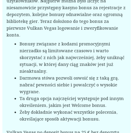
użytkowników. Najpierw można było liczyć na
niesamowicie przystępny kasyno bonus za rejestracje z
depozytem, kolejne bonusy odnawialne oraz ogromną
bibliotekę gier. Teraz dołożono do tego bonus za
pierwsze Vulkan Vegas logowanie i zweryfikowanie
konta.
Bonusy związane z kodami promocyjnymi
nierzadko są limitowane czasowo i warto
skorzystać z nich jak najwcześniej, żeby uniknąć
sytuacji, w której dany ciąg znaków jest już
nieaktualny.
Darmowa stówa pozwoli oswoić się z taką grą,
nabrać pewności siebie i powalczyć o wysokie
wygrane.
Ta druga opcja najczęściej występuje pod innym
określeniem, jakim jest Welcome bonus.
Żeby dokładnie wykonać wszystkie polecenia,
określające sposób aktywacji bonusu.
Vulkan Vegas no deposit bonus na 25 € bez depozytu