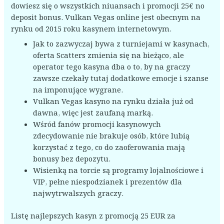
dowiesz się o wszystkich niuansach i promocji 25€ no
deposit bonus. Vulkan Vegas online jest obecnym na
rynku od 2015 roku kasynem internetowym.
Jak to zazwyczaj bywa z turniejami w kasynach,
oferta Scatters zmienia się na bieżąco, ale
operator tego kasyna dba o to, by na graczy
zawsze czekały tutaj dodatkowe emocje i szanse
na imponujące wygrane.
Vulkan Vegas kasyno na rynku działa już od
dawna, więc jest zaufaną marką.
Wśród fanów promocji kasynowych
zdecydowanie nie brakuje osób, które lubią
korzystać z tego, co do zaoferowania mają
bonusy bez depozytu.
Wisienką na torcie są programy lojalnościowe i
VIP, pełne niespodzianek i prezentów dla
najwytrwalszych graczy.
Listę najlepszych kasyn z promocją 25 EUR za