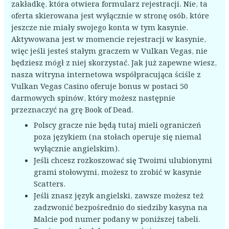
zakładkę, która otwiera formularz rejestracji. Nie, ta
oferta skierowana jest wyłącznie w stronę osób, które
jeszcze nie miały swojego konta w tym kasynie.
Aktywowana jest w momencie rejestracji w kasynie,
więc jeśli jesteś stałym graczem w Vulkan Vegas, nie
będziesz mógł z niej skorzystać. Jak już zapewne wiesz,
nasza witryna internetowa współpracująca ściśle z
Vulkan Vegas Casino oferuje bonus w postaci 50
darmowych spinów, który możesz następnie
przeznaczyć na grę Book of Dead.
Polscy gracze nie będą tutaj mieli ograniczeń
poza językiem (na stołach operuje się niemal
wyłącznie angielskim).
Jeśli chcesz rozkoszować się Twoimi ulubionymi
grami stołowymi, możesz to zrobić w kasynie
Scatters.
Jeśli znasz język angielski, zawsze możesz też
zadzwonić bezpośrednio do siedziby kasyna na
Malcie pod numer podany w poniższej tabeli.