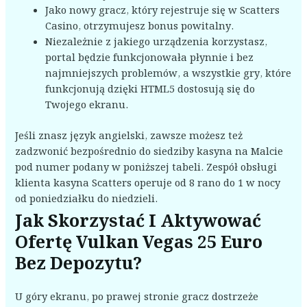
Jako nowy gracz, który rejestruje się w Scatters
Casino, otrzymujesz bonus powitalny.
Niezależnie z jakiego urządzenia korzystasz,
portal będzie funkcjonowała płynnie i bez
najmniejszych problemów, a wszystkie gry, które
funkcjonują dzięki HTML5 dostosują się do
Twojego ekranu.
Jeśli znasz język angielski, zawsze możesz też
zadzwonić bezpośrednio do siedziby kasyna na Malcie
pod numer podany w poniższej tabeli. Zespół obsługi
klienta kasyna Scatters operuje od 8 rano do 1 w nocy
od poniedziałku do niedzieli.
Jak Skorzystać I Aktywować
Ofertę Vulkan Vegas 25 Euro
Bez Depozytu?
U góry ekranu, po prawej stronie gracz dostrzeże