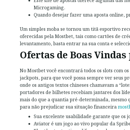
Este site de apostas oferece algumas das m
Microgaming.
Quando desejar fazer uma aposta online, pr
Um simples moba se tornou um titã esportivo rec
oferecidas pela Mostbet, tais como cartões de cré
levantamento, basta entrar na sua conta e selecci
Ofertas de Boas Vindas
No Mostbet você encontrará todos os slots com os
jackpots, para que você possa sempre ver seus pre
onde os antigos textos chineses chamavam a “lote
portadores de bilhetes recebiam jantares dos líde
mais do que a quantia pré-determinada, mesmo qu
para não prejudicar sua situação financeira
mostb
Sua excelente usabilidade garante que os j
Aviator é um jogo ao vivo popular da Spri