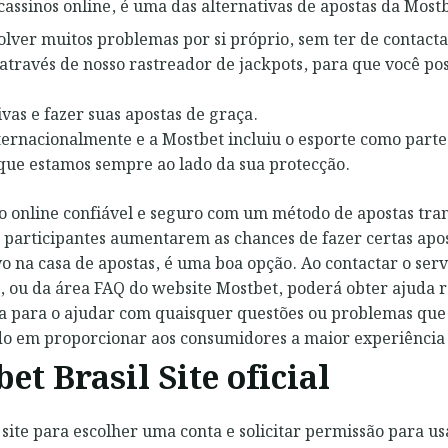
assinos online, é uma das alternativas de apostas da Mostb
olver muitos problemas por si próprio, sem ter de contacta
através de nosso rastreador de jackpots, para que você pos
ivas e fazer suas apostas de graça.
ernacionalmente e a Mostbet incluiu o esporte como parte 
que estamos sempre ao lado da sua protecção.
o online confiável e seguro com um método de apostas tran
os participantes aumentarem as chances de fazer certas apo
o na casa de apostas, é uma boa opção. Ao contactar o serv
, ou da área FAQ do website Mostbet, poderá obter ajuda r
ia para o ajudar com quaisquer questões ou problemas que p
do em proporcionar aos consumidores a maior experiência 
t Brasil Site oficial
ite para escolher uma conta e solicitar permissão para usa