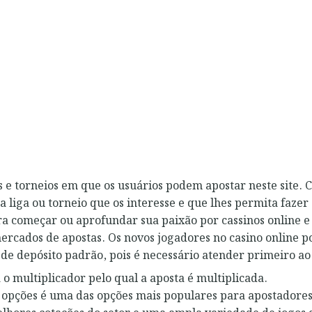
as e torneios em que os usuários podem apostar neste site
liga ou torneio que os interesse e que lhes permita fazer
ra começar ou aprofundar sua paixão por cassinos online 
mercados de apostas. Os novos jogadores no casino online 
de depósito padrão, pois é necessário atender primeiro ao 
 multiplicador pelo qual a aposta é multiplicada.
opções é uma das opções mais populares para apostadores