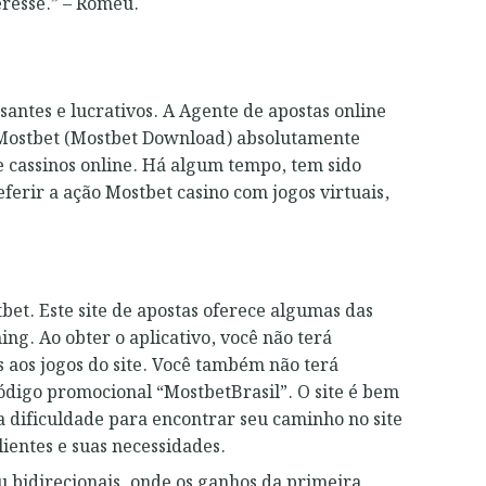
eresse.” – Romeu.
santes e lucrativos. A Agente de apostas online
o Mostbet (Mostbet Download) absolutamente
de cassinos online. Há algum tempo, tem sido
ferir a ação Mostbet casino com jogos virtuais,
bet. Este site de apostas oferece algumas das
g. Ao obter o aplicativo, você não terá
 aos jogos do site. Você também não terá
digo promocional “MostbetBrasil”. O site é bem
a dificuldade para encontrar seu caminho no site
lientes e suas necessidades.
 bidirecionais, onde os ganhos da primeira