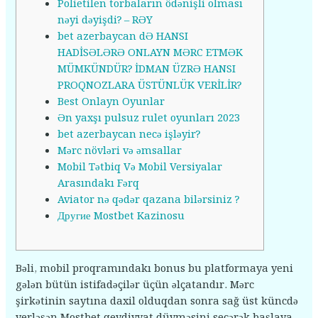
Polietilen torbaların ödənişli olması
nəyi dəyişdi? – RƏY
bet azerbaycan dƏ HANSI
HADİSƏLƏRƏ ONLAYN MƏRC ETMƏK
MÜMKÜNDÜR? İDMAN ÜZRƏ HANSI
PROQNOZLARA ÜSTÜNLÜK VERİLİR?
Best Onlayn Oyunlar
Ən yaxşı pulsuz rulet oyunları 2023
bet azerbaycan necə işləyir?
Mərc növləri və əmsallar
Mobil Tətbiq Və Mobil Versiyalar
Arasındakı Fərq
Aviator nə qədər qazana bilərsiniz ?
Другие Mostbet Kazinosu
Bəli, mobil proqramındakı bonus bu platformaya yeni
gələn bütün istifadəçilər üçün əlçatandır. Mərc
şirkətinin saytına daxil olduqdan sonra sağ üst küncdə
yerləşən Mostbet qeydiyyat düyməsini seçərək başlaya