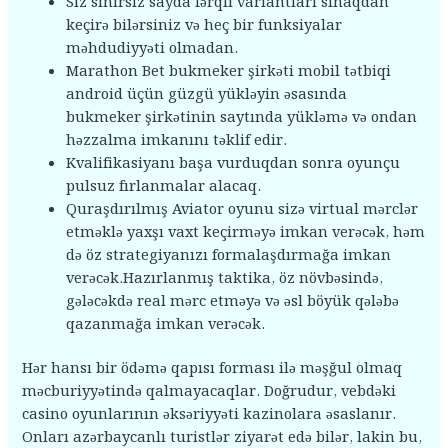
Siz sınırsız sayda fərqli variantları sınaqdan
keçirə bilərsiniz və heç bir funksiyalar
məhdudiyyəti olmadan.
Marathon Bet bukmeker şirkəti mobil tətbiqi
android üçün güzgü yükləyin əsasında
bukmeker şirkətinin saytında yükləmə və ondan
həzzalma imkanını təklif edir.
Kvalifikasiyanı başa vurduqdan sonra oyunçu
pulsuz fırlanmalar alacaq.
Quraşdırılmış Aviator oyunu sizə virtual mərclər
etməklə yaxşı vaxt keçirməyə imkan verəcək, həm
də öz strategiyanızı formalaşdırmağa imkan
verəcək.Hazırlanmış taktika, öz növbəsində,
gələcəkdə real mərc etməyə və əsl böyük qələbə
qazanmağa imkan verəcək.
Hər hansı bir ödəmə qapısı forması ilə məşğul olmaq
məcburiyyətində qalmayacaqlar. Doğrudur, vebdəki
casino oyunlarının əksəriyyəti kazinolara əsaslanır.
Onları azərbaycanlı turistlər ziyarət edə bilər, lakin bu,