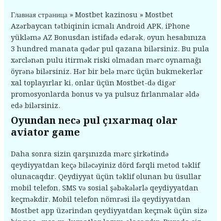
Главная страница » Mostbet kazinosu » Mostbet
Azərbaycan tətbiqinin icmalı Android APK, iPhone
yükləmə AZ Bonusdan istifadə edərək, oyun hesabınıza
3 hundred manata qədər pul qazana bilərsiniz. Bu pula
xərclənən pulu itirmək riski olmadan mərc oynamağı
öyrənə bilərsiniz. Hər bir belə mərc üçün bukmekerlər
xal toplayırlar ki, onlar üçün Mostbet-də digər
promosyonlarda bonus və ya pulsuz fırlanmalar əldə
edə bilərsiniz.
Oyundan necə pul çıxarmaq olar
aviator game
Daha sonra sizin qarşınızda mərc şirkətində
qeydiyyatdan keçə biləcəyiniz dörd fərqli metod təklif
olunacaqdır. Qeydiyyat üçün təklif olunan bu üsullar
mobil telefon, SMS və sosial şəbəkələrlə qeydiyyatdan
keçməkdir. Mobil telefon nömrəsi ilə qeydiyyatdan
Mostbet app üzərindən qeydiyyatdan keçmək üçün sizə