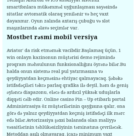
Tətbiqin Android və İOS əməliyyat sistemli
smartfonlara mükəmməl uyğunlaşması sayəsində
sitatlar avtomatik olaraq yenilənir və heç vaxt
dayanmır. Oyun zalında axtarış çubuğu və slot
maşınlarında əlavə seçimlər var.
Mostbet rəsmi mobil versiya
Aviator’ da risk etməmək vacibdir.Başlamaq üçün, 1
win onlayn kazinonun müştərisi demo rejimində
proqram məhsulunun funksionallığını öyrənə bilər.Bu
halda onun sistemə real pul yatırmasına və
qeydiyyatdan keçməsinə ehtiyac qalmayacaq. Şəbəkə
istifadəçiləri təkcə parlaq qrafika ilə deyil, həm də geniş
əyləncə diapazonu, eləcə də ardıcıl yüksək uduşlarla
diqqəti cəlb edir. Online casino Pin – Up etibarlı portal
Administrasiya öz müştərilərinin qayğısına qalır, ona
görə də yalnız qeydiyyatdan keçmiş istifadəçi ilk mərc
edə bilər.Avtorizasiya şəxsi balansda olan maliyyə
vəsaitlərinin təhlükəsizliyinin təminatına çevriləcək.
Metoddan asılı olmayaraq, icazə minimum vaxt