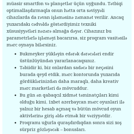
müasir smartfon və planşetlər üçün uyğundu. Tətbiqi
optimallaşdırmaqla onun hətta orta səviyyəli
cihazlarda da rəvan işləməsinə zəmanət verilir. Ancaq
yuxarıdakı cədvəldə göstərdiyimiz texniki
xüsusiyyətləri nəzərə almağa dəyər. Cihazınız bu
parametrlərlə işləməyi bacarırsa, siz proqram vasitəsilə
mərc oynaya bilərsiniz.
Bukmeyker yükləyin edərək dərəcələri endir
üstünlüyündən yararlanacaqsınız.
Təbiidir ki, biz onlardan sadəcə bir neçəsini
burada qeyd etdik, mərc kontorunda yuxarıda
gördüklərinizdən daha maraqlı, daha kreativ
mərc marketləri də mövcuddur.
Bu gün ən qabaqcıl xidmət təminatçıları kimi
olduğu kimi, 1xbet azerbaycan mərc oyunlari ilə
yalnız bir hesab açmaq və bütün mövcud oyun
aktivlərinə giriş əldə etmək bir vəziyyətdir.
Proqramı uğurla quraşdırdıqdan sonra sizi xoş
sürpriz gözləyəcək – bonusları.