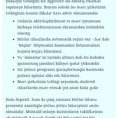
yükləyin tətbiqini siz AppStore-da axtarış edərkən
tapmaya bilərsiniz. Bunun səbəbi isə mərc şirkətinin
tətbiqinin həmin ölkələr üzrə aktiv olmamasıdır.
Onların aktivləşdirilməsi və mərc oynaması
birbaşa telefonunuzun ekranından mümkün
olacaq.
Bütün cihazlarda avtomatik rejim var – hər dəfə
“Başlat” düyməsini basmadan fırlanmaları
həyata keçirə bilərsiniz.
Və “Aslanlar”ın tarixdə altıncı dəfə bu kuboku
qazanmaq şansları kifayət qədər yüksəkdir.
Siz yalnız proqramı quraşdırmaqla kazinoda
pulsuz spinlər əldə edə bilərsiniz.
Mərc şirkətinin tətbiqi sayəsində Android
cihazlarda mərc etmək çox asan hala gəlir.
Həm depozit, həm də çıxış zamanı bütün ödəmə
prosesini asanlıqla yerinə yetirə biləcəyiniz əmin
olmalıdır. Müxtəlif onlayn kazinoların təkliflərinin
əhəmiyyətli dərəcədə fərqli ola biləcəyini tez bir