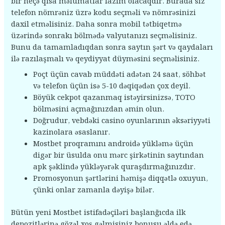
bir neçə qısa məlumatlar lazım olacaqdır. Burada siz
telefon nömrəniz üzrə kodu seçməli və nömrəsinizi
daxil etməlisiniz. Daha sonra mobil tətbiqetmə
üzərində sonrakı bölmədə valyutanızı seçməlisiniz.
Bunu da tamamladıqdan sonra saytın şərt və qaydaları
ilə razılaşmalı və qeydiyyat düyməsini seçməlisiniz.
Poçt üçün cavab müddəti adətən 24 saat, söhbət
və telefon üçün isə 5-10 dəqiqədən çox deyil.
Böyük cekpot qazanmaq istəyirsinizsə, TOTO
bölməsini açmağınızdan əmin olun.
Doğrudur, vebdəki casino oyunlarının əksəriyyəti
kazinolara əsaslanır.
Mostbet proqramını androidə yükləmə üçün
digər bir üsulda onu mərc şirkətinin saytından
apk şəklində yükləyərək quraşdırmağınızdır.
Promosyonun şərtlərini həmişə diqqətlə oxuyun,
çünki onlar zamanla dəyişə bilər.
Bütün yeni Mostbet istifadəçiləri başlanğıcda ilk
depozitlərinə gözəl xoş gəlmisiniz bonusu əldə edə