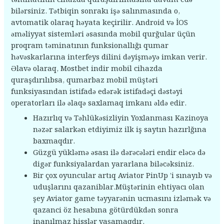
bilərsiniz. Tətbiqin sonrakı işə salınmasında o,
avtomatik olaraq həyata keçirilir. Android və İOS
əməliyyat sistemləri əsasında mobil qurğular üçün
proqram təminatının funksionallığı qumar
həvəskarlarına interfeys dilini dəyişməyə imkan verir.
Əlavə olaraq, Mostbet indir mobil cihazda
quraşdırılıbsa, qumarbaz mobil müştəri
funksiyasından istifadə edərək istifadəçi dəstəyi
operatorları ilə əlaqə saxlamaq imkanı əldə edir.
Hazırlıq və Təhlükəsizliyin Yoxlanması Kazinoya
nəzər salarkən etdiyimiz ilk iş saytın hazırlğına
baxmaqdır.
Güzgü yükləmə əsası ilə dərəcələri endir eləcə də
digər funksiyalardan yararlana biləcəksiniz.
Bir çox oyuncular artıq Aviator PinUp ’i sınayıb və
uduşlarını qazaniblar.Müştərinin ehtiyacı olan
şey Aviator game təyyarənin ucmasını izləmək və
qazanci öz hesabına götürdükdən sonra
inanılmaz hisslər yaşamaqdır.