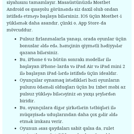
siyahısını tamamlayır. Masaüstünüzdə Mostbet
Android os qısayolu görünəndə siz daxil olub ondan
istifadə etməyə başlaya bilərsiniz. IOS üçün Mostbet-i
yükləmək daha asandır, çünki o, App Store-da
mövcuddur.
Pulsuz fırlanmalarla yanaşı, orada oyunlar üçün
bonuslar əldə edə, həmçinin qiymətli hədiyyələr
qazana bilərsiniz.
Bu, iPhone 6 və bütün sonrakı modellər ilə
başlayan iPhone-larda və iPad Air və iPad mini 2
ilə başlayan iPad-lərdə istifadə üçün idealdır.
Oyunçular oynamaq istədikləri bəzi oyunların
pulunu ödəməli olduqları üçün bu 1xbet mobi az
pulsuz yükləyə biləcəyiniz ən yaxşı şeylərdən
biridir.
Bu, oyunçulara digər şirkətlərin tətbiqləri ilə
müqayisədə uduşlarından daha çox gəlir əldə
etmək imkanı verir.
Oyunun əsas qaydaları sabit qalsa da, rulet