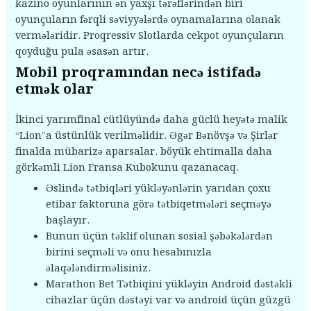
kazino oyunlarının ən yaxşı tərəflərindən biri
oyunçuların fərqli səviyyələrdə oynamalarına olanak
vermələridir. Proqressiv Slotlarda cekpot oyunçuların
qoyduğu pula əsasən artır.
Mobil proqramından necə istifadə
etmək olar
İkinci yarımfinal cütlüyündə daha güclü heyətə malik
“Lion”a üstünlük verilməlidir. Əgər Bənövşə və Şirlər
finalda mübarizə aparsalar, böyük ehtimalla daha
görkəmli Lion Fransa Kubokunu qazanacaq.
Əslində tətbiqləri yükləyənlərin yarıdan çoxu
etibar faktoruna görə tətbiqetmələri seçməyə
başlayır.
Bunun üçün təklif olunan sosial şəbəkələrdən
birini seçməli və onu hesabınızla
əlaqələndirməlisiniz.
Marathon Bet Tətbiqini yükləyin Android dəstəkli
cihazlar üçün dəstəyi var və android üçün güzgü