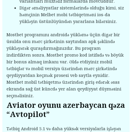
variantları müxtəlif formalarda mövcuddur.
Digər əməliyyatlar sistemlərində olduğu kimi, siz
həmçinin Melbet mobi tətbiqetməni ios-da
yükləyin üstünlüyündən yararlana bilərsiniz.
Mostbet proqramını androidə yükləmə üçün digər bir
üsulda onu mərc şirkətinin saytından apk şəklində
yükləyərək quraşdırmağınızdır. Bu proqram
indirdikten sonra, Mostbet promo kod istifadə və böyük
bir bonus almaq imkanı var. Əldə etdiyiniz mobil
tətbiqlər və mobil versiya üzərindən mərc şirkətində
qeydiyyatdan keçmək prosesi veb saytla eynidir.
Mostbet mobil tətbiqetmə üzərindən giriş edərək əsas
ekranda sağ üst küncdə yer alan qeydiyyat düyməsini
seçməlisiniz.
Aviator oyunu azerbaycan qəza
“Avtopilot”
Tətbiq Android 5.1 və daha yüksək versiyalarla işləyən