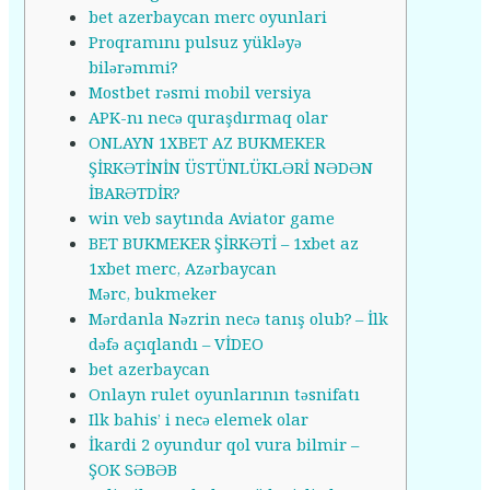
bet azerbaycan merc oyunlari
Proqramını pulsuz yükləyə
bilərəmmi?
Mostbet rəsmi mobil versiya
APK-nı necə quraşdırmaq olar
ONLAYN 1XBET AZ BUKMEKER
ŞİRKƏTİNİN ÜSTÜNLÜKLƏRİ NƏDƏN
İBARƏTDİR?
win veb saytında Aviator game
BET BUKMEKER ŞİRKƏTİ – 1xbet az
1xbet merc, Azərbaycan
Mərc, bukmeker
Mərdanla Nəzrin necə tanış olub? – İlk
dəfə açıqlandı – VİDEO
bet azerbaycan
Onlayn rulet oyunlarının təsnifatı
Ilk bahis’ i necə elemek olar
İkardi 2 oyundur qol vura bilmir –
ŞOK SƏBƏB