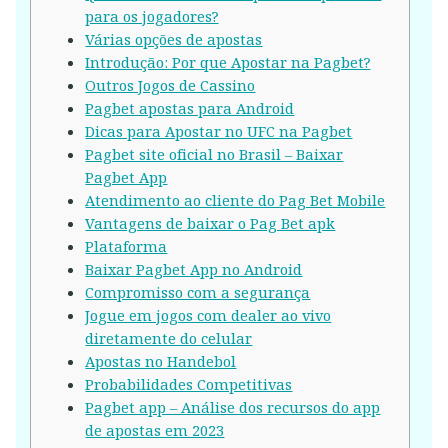
para os jogadores?
Várias opções de apostas
Introdução: Por que Apostar na Pagbet?
Outros Jogos de Cassino
Pagbet apostas para Android
Dicas para Apostar no UFC na Pagbet
Pagbet site oficial no Brasil – Baixar
Pagbet App
Atendimento ao cliente do Pag Bet Mobile
Vantagens de baixar o Pag Bet apk
Plataforma
Baixar Pagbet App no Android
Compromisso com a segurança
Jogue em jogos com dealer ao vivo
diretamente do celular
Apostas no Handebol
Probabilidades Competitivas
Pagbet app – Análise dos recursos do app
de apostas em 2023