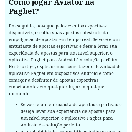
Como jogar Aviator na
Pagbet?
Em seguida, navegue pelos eventos esportivos
disponíveis, escolha suas apostas e desfrute da
empolgação de apostar em tempo real. Se você é um
entusiasta de apostas esportivas e deseja levar sua
experiência de apostas para um nível superior, o
aplicativo Pagbet para Android é a solução perfeita.
Neste artigo, explicaremos como fazer o download do
aplicativo Pagbet em dispositivos Android e como
começar a desfrutar de apostas esportivas
emocionantes em qualquer lugar, a qualquer
momento.
Se você é um entusiasta de apostas esportivas e
deseja levar sua experiência de apostas para
um nível superior, o aplicativo Pagbet para
Android é a solução perfeita.
As probabilidades competitivas indicam que as