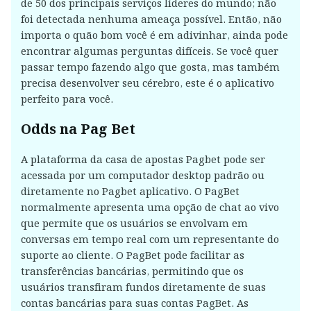
de 50 dos principais serviços líderes do mundo; não
foi detectada nenhuma ameaça possível. Então, não
importa o quão bom você é em adivinhar, ainda pode
encontrar algumas perguntas difíceis. Se você quer
passar tempo fazendo algo que gosta, mas também
precisa desenvolver seu cérebro, este é o aplicativo
perfeito para você.
Odds na Pag Bet
A plataforma da casa de apostas Pagbet pode ser
acessada por um computador desktop padrão ou
diretamente no Pagbet aplicativo. O PagBet
normalmente apresenta uma opção de chat ao vivo
que permite que os usuários se envolvam em
conversas em tempo real com um representante do
suporte ao cliente. O PagBet pode facilitar as
transferências bancárias, permitindo que os
usuários transfiram fundos diretamente de suas
contas bancárias para suas contas PagBet. As