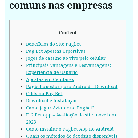
comuns nas empresas
Content
Benefícios do Site Pagbet
Pag Bet Apostas Esportivas
Jogos de cassino ao vivo pelo celular
Principais Vantagens e Desvantagens:
Experiencia de Usuário
Apostas em Celulares
Pagbet apostas para Android – Download
Odds na Pag Bet
Download e Instalação
Como jogar Aviator na Pagbet?
F12 Bet app – Avaliação do site móvel em
2023
Como Instalar o Pagbet App no Android
Quais os métodos de depósito disponíveis