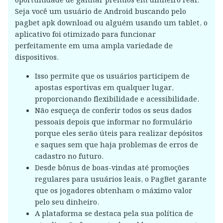
oportunidade de ganhar prêmios em dinheiro real.
Seja você um usuário de Android buscando pelo
pagbet apk download ou alguém usando um tablet, o
aplicativo foi otimizado para funcionar
perfeitamente em uma ampla variedade de
dispositivos.
Isso permite que os usuários participem de
apostas esportivas em qualquer lugar,
proporcionando flexibilidade e acessibilidade.
Não esqueça de conferir todos os seus dados
pessoais depois que informar no formulário
porque eles serão úteis para realizar depósitos
e saques sem que haja problemas de erros de
cadastro no futuro.
Desde bônus de boas-vindas até promoções
regulares para usuários leais, o PagBet garante
que os jogadores obtenham o máximo valor
pelo seu dinheiro.
A plataforma se destaca pela sua política de