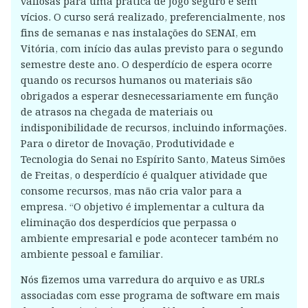
valiosas para uma prática de jogo seguro e sem
vícios. O curso será realizado, preferencialmente, nos
fins de semanas e nas instalações do SENAI, em
Vitória, com início das aulas previsto para o segundo
semestre deste ano. O desperdício de espera ocorre
quando os recursos humanos ou materiais são
obrigados a esperar desnecessariamente em função
de atrasos na chegada de materiais ou
indisponibilidade de recursos, incluindo informações.
Para o diretor de Inovação, Produtividade e
Tecnologia do Senai no Espírito Santo, Mateus Simões
de Freitas, o desperdício é qualquer atividade que
consome recursos, mas não cria valor para a
empresa. “O objetivo é implementar a cultura da
eliminação dos desperdícios que perpassa o
ambiente empresarial e pode acontecer também no
ambiente pessoal e familiar.
Nós fizemos uma varredura do arquivo e as URLs
associadas com esse programa de software em mais