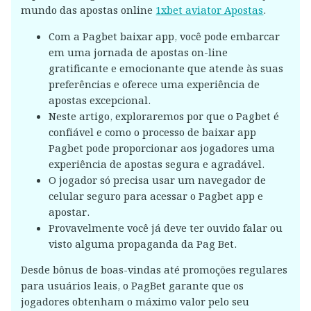
mundo das apostas online
1xbet aviator Apostas
.
Com a Pagbet baixar app, você pode embarcar
em uma jornada de apostas on-line
gratificante e emocionante que atende às suas
preferências e oferece uma experiência de
apostas excepcional.
Neste artigo, exploraremos por que o Pagbet é
confiável e como o processo de baixar app
Pagbet pode proporcionar aos jogadores uma
experiência de apostas segura e agradável.
O jogador só precisa usar um navegador de
celular seguro para acessar o Pagbet app e
apostar.
Provavelmente você já deve ter ouvido falar ou
visto alguma propaganda da Pag Bet.
Desde bônus de boas-vindas até promoções regulares
para usuários leais, o PagBet garante que os
jogadores obtenham o máximo valor pelo seu