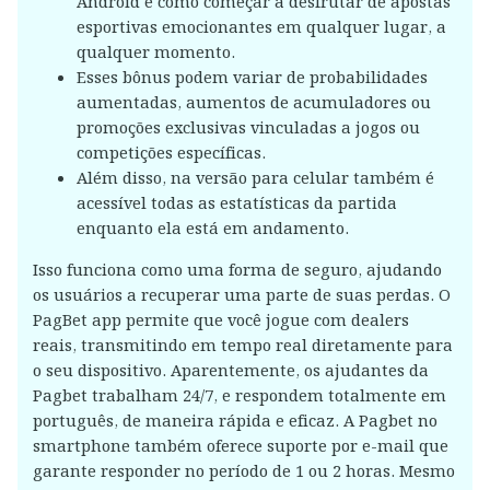
Android e como começar a desfrutar de apostas
esportivas emocionantes em qualquer lugar, a
qualquer momento.
Esses bônus podem variar de probabilidades
aumentadas, aumentos de acumuladores ou
promoções exclusivas vinculadas a jogos ou
competições específicas.
Além disso, na versão para celular também é
acessível todas as estatísticas da partida
enquanto ela está em andamento.
Isso funciona como uma forma de seguro, ajudando
os usuários a recuperar uma parte de suas perdas. O
PagBet app permite que você jogue com dealers
reais, transmitindo em tempo real diretamente para
o seu dispositivo. Aparentemente, os ajudantes da
Pagbet trabalham 24/7, e respondem totalmente em
português, de maneira rápida e eficaz. A Pagbet no
smartphone também oferece suporte por e-mail que
garante responder no período de 1 ou 2 horas. Mesmo