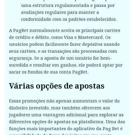
uma estrutura regulamentada e passa por
avaliações regulares para manter a
conformidade com os padrões estabelecidos.
A PagBet normalmente aceita os principais cartões
de crédito e débito, como Visa e Mastercard. Os
usuários podem facilmente fazer depósitos usando
seus cartões, e as transações são processadas com
segurança. Se a aposta de um usuário for bem-
sucedida e resultar em ganhos, ele poderá optar por
sacar os fundos de sua conta PagBet.
Várias opções de apostas
Essas promoções não apenas aumentam o valor do
dinheiro investido, mas também oferecem aos
jogadores uma vantagem adicional para explorar as
diferentes opções de apostas na plataforma. Uma das
funções mais importantes do aplicativo da Pag Bet é