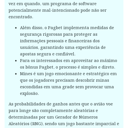
vez em quando, um programa de software
potencialmente mal-intencionado pode não ser
encontrado.
Além disso, o Pagbet implementa medidas de
segurança rigorosas para proteger as
informações pessoais e financeiras dos
usuários, garantindo uma experiência de
apostas segura e confiável.
Para os interessados em aproveitar ao máximo
os bônus Pagbet, o processo é simples e direto.
Mines é um jogo emocionante e estratégico em
que os jogadores precisam descobrir minas
escondidas em uma grade sem provocar uma
explosão.
As probabilidades de ganhos antes que o avião voe
para longe são completamente aleatórias e
determinadas por um Gerador de Números
Aleatórios (RNG), sendo um jogo bastante imparcial e