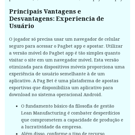
Principais Vantagens e
Desvantagens: Experiencia de
Usuário
O jogador só precisa usar um navegador de celular
seguro para acessar o Pagbet app e apostar. Utilizar
a versão móvel do Pagbet app é tão simples quanto
visitar o site em um navegador móvel. Esta versão
otimizada para dispositivos móveis proporciona uma
experiência de usuário semelhante à de um
aplicativo. A Pag Bet é uma plataforma de apostas
esportivas que disponibiliza um aplicativo para
download no sistema operacional Android.
O fundamento básico da filosofia de gestão
Lean Manufacturing é combater desperdícios
que comprometem a capacidade de produção e
a lucratividade da empresa.
Além disso, conforme o tipo de recurso