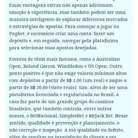
Essas vantagens extras não apenas adicionam
emoção à experiência, mas também podem ser uma
maneira inteligente de explorar diferentes mercados
e estratégias de apostas. Para começar a jogar no
Pagbet, é necessário criar uma conta, fazer um
depósito e, em seguida, navegar pela plataforma
para selecionar suas apostas desejadas.
Eventos de tênis mais famosos, como o Australian
Open, Roland Garros, Wimbledon e US Open. Outro
ponto positivo é que não exige valores mínimos altos
com depósitos a partir de R$ 1,00 (um real) e saque a
partir de R$ 20,00 (vinte reais). Sim, além de ser uma
plataforma licenciada e regularizada no Brasil, a
casa faz parte de um grande grupo de cassinos
brasileiro, que também controla, entre outros
nomes, o BetNacional, SimplesBet e MrJack Bet. Nesse
sentido, qualidade é prevenção e planejamento, e
não correção e inspeção. A má qualidade ou defeito,
além de resultar na insatisfação do cliente e em