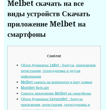
Melbet скачать на все
виды устройств Скачать
приложение Melbet на
смартфоны
Content
Обзор букмекера 1xBet : бонусы, приложения,
регистрация, техподдержка и другая
информация
Melbet скачать на компьютер в пару кликов
MostBet Вебсайт
Скачать приложение Melbet на смартфоны
Обзор букмекера SaturnBet : бонусы,
приложения, регистрация, техподдержка и