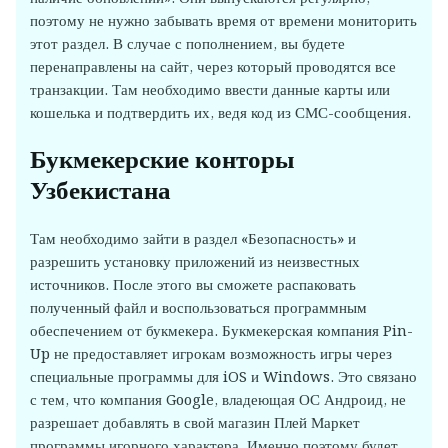
поэтому не нужно забывать время от времени мониторить
этот раздел. В случае с пополнением, вы будете
перенаправлены на сайт, через который проводятся все
транзакции. Там необходимо ввести данные карты или
кошелька и подтвердить их, ведя код из СМС-сообщения.
Букмекерские конторы
Узбекистана
Там необходимо зайти в раздел «Безопасность» и
разрешить установку приложений из неизвестных
источников. После этого вы сможете распаковать
полученный файл и воспользоваться программным
обеспечением от букмекера. Букмекерская компания Pin-
Up не предоставляет игрокам возможность игры через
специальные программы для iOS и Windows. Это связано
с тем, что компания Google, владеющая ОС Андроид, не
разрешает добавлять в свой магазин Плей Маркет
программы игорного характера. Именно поэтому будет