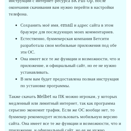
инструкции с интернет-ресурса БК Pin-Up, после
окончания скачивания вам нужно перейти в настройки
телефона.
Сохранить моё имя, email и адрес сайта в этом
браузере для последующих моих комментариев.
Естественно, букмекерская компания Бетсити
разработала свои мобильные приложения под обе
эти ОС.
Она имеет все те же функции и возможности, что и
приложение, и официальный сайт, но ее не нужно
устанавливать.
В нем вам будет предоставлена полная инструкция
по установке программы.
Также скачать Melbet на ПК можно игрокам, у которых
медленный или лимитный интернет, так как программа
серьезно экономит трафик. Если же ОС вообще нет, то
букмекер рекомендует использовать мобильную версию
сайта. Она имеет все те же функции и возможности, что и
приложение, и официальный сайт, но ее не нужно