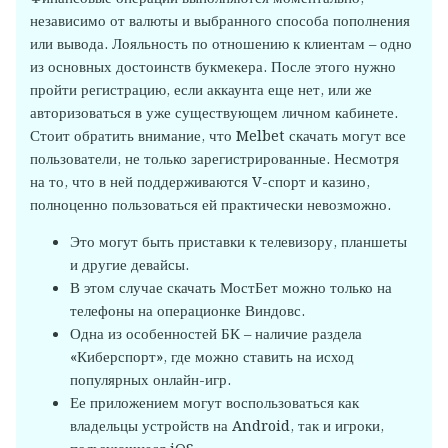
независимо от валюты и выбранного способа пополнения
или вывода. Лояльность по отношению к клиентам – одно
из основных достоинств букмекера. После этого нужно
пройти регистрацию, если аккаунта еще нет, или же
авторизоваться в уже существующем личном кабинете.
Стоит обратить внимание, что Melbet скачать могут все
пользователи, не только зарегистрированные. Несмотря
на то, что в ней поддерживаются V-спорт и казино,
полноценно пользоваться ей практически невозможно.
Это могут быть приставки к телевизору, планшеты
и другие девайсы.
В этом случае скачать МостБет можно только на
телефоны на операционке Виндовс.
Одна из особенностей БК – наличие раздела
«Киберспорт», где можно ставить на исход
популярных онлайн-игр.
Ее приложением могут воспользоваться как
владельцы устройств на Android, так и игроки,