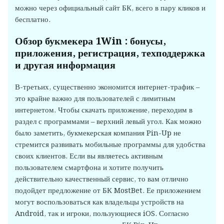
можно через официальный сайт БК, всего в пару кликов и
бесплатно.
Обзор букмекера 1Win : бонусы,
приложения, регистрация, техподдержка
и другая информация
В-третьих, существенно экономится интернет-трафик –
это крайне важно для пользователей с лимитным
интернетом. Чтобы скачать приложение, переходим в
раздел с программами – верхний левый угол. Как можно
было заметить, букмекерская компания Pin-Up не
стремится развивать мобильные программы для удобства
своих клиентов. Если вы являетесь активным
пользователем смартфона и хотите получить
действительно качественный сервис, то вам отлично
подойдет предложение от БК MostBet. Ее приложением
могут воспользоваться как владельцы устройств на
Android, так и игроки, пользующиеся iOS. Согласно