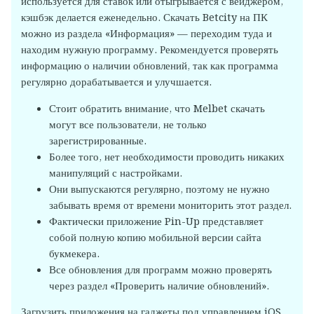
используется для ставок или отыгрывается с вейджером,
кэшбэк делается еженедельно. Скачать Betcity на ПК
можно из раздела «Информация» — переходим туда и
находим нужную программу. Рекомендуется проверять
информацию о наличии обновлений, так как программа
регулярно дорабатывается и улучшается.
Стоит обратить внимание, что Melbet скачать
могут все пользователи, не только
зарегистрированные.
Более того, нет необходимости проводить никаких
манипуляций с настройками.
Они выпускаются регулярно, поэтому не нужно
забывать время от времени мониторить этот раздел.
Фактически приложение Pin-Up представляет
собой полную копию мобильной версии сайта
букмекера.
Все обновления для программ можно проверять
через раздел «Проверить наличие обновлений».
Загрузить приложения на гаджеты под управлением iOS