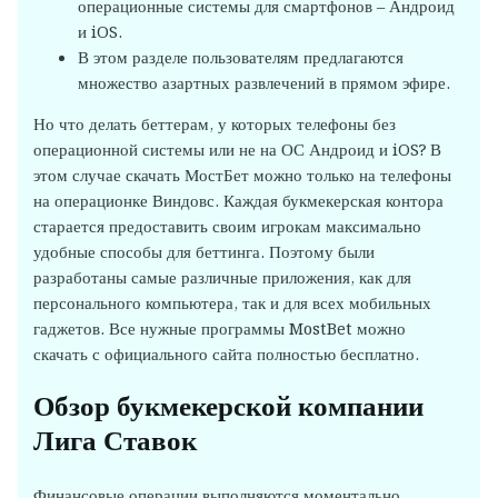
операционные системы для смартфонов – Андроид
и iOS.
В этом разделе пользователям предлагаются
множество азартных развлечений в прямом эфире.
Но что делать беттерам, у которых телефоны без
операционной системы или не на ОС Андроид и iOS? В
этом случае скачать МостБет можно только на телефоны
на операционке Виндовс. Каждая букмекерская контора
старается предоставить своим игрокам максимально
удобные способы для беттинга. Поэтому были
разработаны самые различные приложения, как для
персонального компьютера, так и для всех мобильных
гаджетов. Все нужные программы MostBet можно
скачать с официального сайта полностью бесплатно.
Обзор букмекерской компании
Лига Ставок
Финансовые операции выполняются моментально,