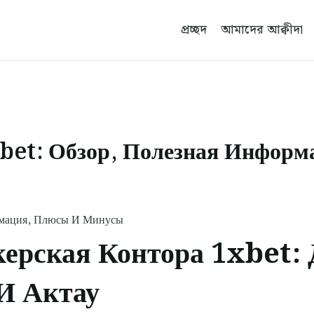
প্রচ্ছদ
আমাদের আক্বীদা
xbet: Обзор, Полезная Инфор
ормация, Плюсы И Минусы
ерская Контора 1xbet: 
И Актау