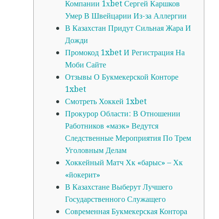
Компании 1хbet Сергей Каршков
Умер В Швейцарии Из-за Аллергии
В Казахстан Придут Сильная Жара И
Дожди
Промокод 1xbet И Регистрация На
Моби Сайте
Отзывы О Букмекерской Конторе
1xbet
Смотреть Хоккей 1xbet
Прокурор Области: В Отношении
Работников «маэк» Ведутся
Следственные Мероприятия По Трем
Уголовным Делам
Хоккейный Матч Хк «барыс» – Хк
«йокерит»
В Казахстане Выберут Лучшего
Государственного Служащего
Современная Букмекерская Контора