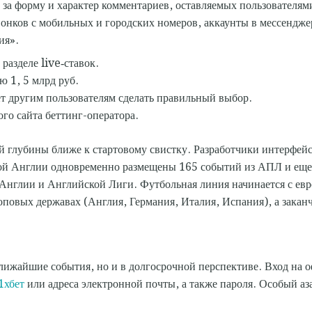
ь за форму и характер комментариев, оставляемых пользователям
звонков с мобильных и городских номеров, аккаунты в мессен
ия».
разделе live‑ставок.
 1, 5 млрд руб.
т другим пользователям сделать правильный выбор.
го сайта беттинг-оператора.
й глубины ближе к стартовому свистку. Разработчики интерфейс
одной Англии одновременно размещены 165 событий из АПЛ и ещ
 Англии и Английской Лиги. Футбольная линия начинается с ев
оповых державах (Англия, Германия, Италия, Испания), а закан
 ближайшие события, но и в долгосрочной перспективе. Вход на
1хбет
или адреса электронной почты, а также пароля. Особый аз