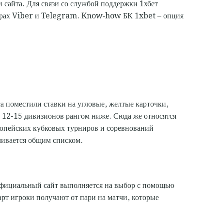
и сайта. Для связи со службой поддержки 1хбет
джерах Viber и Telegram. Know‑how БК 1xbet – опция
а поместили ставки на угловые, желтые карточки,
е 12-15 дивизионов рангом ниже. Сюда же относятся
ропейских кубковых турниров и соревнований
чивается общим списком.
 официальный сайт выполняется на выбор с помощью
арт игроки получают от пари на матчи, которые