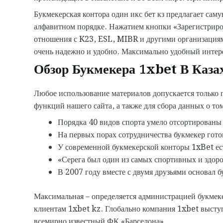
Букмекерская контора один икс бет кз предлагает са
алфавитном порядке. Нажатием кнопки «Зарегистрирова
отношения с K23, ESL, MIBR и другими организациями
очень надежно и удобно. Максимально удобный интерф
Обзор Букмекера 1xbet В Каза
Любое использование материалов допускается только
функций нашего сайта, а также для сбора данных о то
Порядка 40 видов спорта умело отсортированы
На первых порах сотрудничества букмекер гото
У современной букмекерской конторы 1xBet ест
«Серега был один из самых спортивных и здоро
В 2007 году вместе с двумя друзьями основал 
Максимальная – определяется администрацией букме
клиентам 1xbet kz. Глобально компания 1xbet высту
всемирно известный ФК «Барселона».