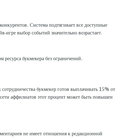
 конкурентов. Система подтягивает все доступные
йв‑игре выбор событий значительно возрастает.
м ресурса букмекера без ограничений.
х сотрудничества букмекер готов выплачивать 15% от
 сети аффилиатов этот процент может быть повышен
мментариев не имеет отношения к редакционной