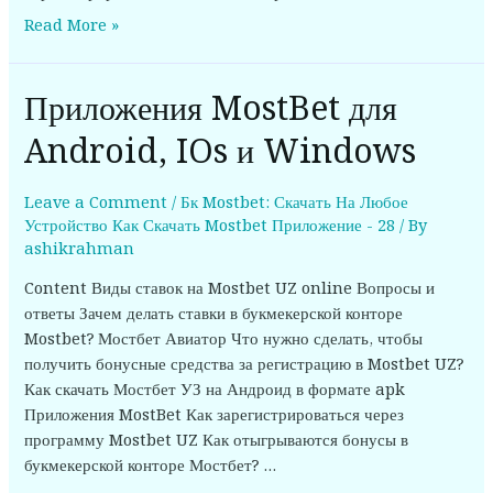
Read More »
Приложения MostBet для
Приложения
MostBet
Android, IOs и Windows
для
Android,
IOs
Leave a Comment
/
Бк Mostbet: Скачать На Любое
и
Устройство Как Скачать Mostbet Приложение - 28
/ By
ashikrahman
Windows
Content Виды ставок на Mostbet UZ online Вопросы и
ответы Зачем делать ставки в букмекерской конторе
Mostbet? Мостбет Авиатор Что нужно сделать, чтобы
получить бонусные средства за регистрацию в Mostbet UZ?
Как скачать Мостбет УЗ на Андроид в формате apk
Приложения MostBet Как зарегистрироваться через
программу Mostbet UZ Как отыгрываются бонусы в
букмекерской конторе Мостбет? …