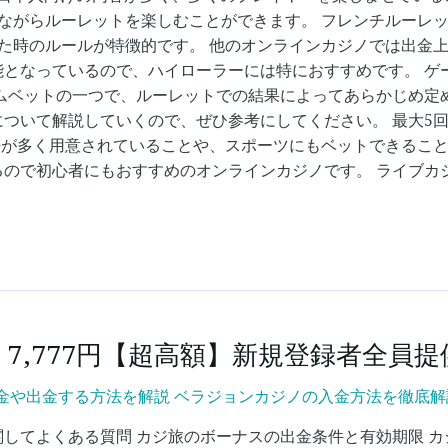
れながらルーレットを楽しむことができます。 フレンチルーレ
た時のルールが特徴的です。 他のオンラインカジノでは出金上
となっているので、ハイローラーには特におすすめです。 ゲー
ムベットの一つで、ルーレットでの結果によってあらかじめ定
ついて解説していくので、ぜひ参考にしてください。 最大5
る方法が多く用意されていることや、スポーツにもベットできるこ
るので初心者にもおすすめのオンラインカジノです。 ライブカ
7,777円【超高額】新規登録者全員提
や出金する方法を解説 ベラジョンカジノの入金方法を徹底解説【20
スに関してよくある質問 カジ旅のボーナスの出金条件と有効期限