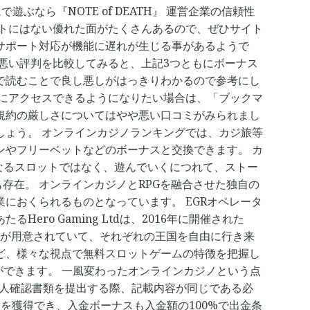
なら『NOTE of DEATH』 運営企業の信頼性
イトにはない優れた面がたくさんあるので、ぜひサイト
サポート対応が機能に遅れが生じる事があるようで
悪い評判を比較してみると、上記3つともにボーナス
で読むことで良し悪しがはっきりわかるので参考にし
旅にアクセスできるようになりたい場合は、「ブックマ
規約の厳しさについてはやや悪い口コミがみられまし
しょう。 オンラインカジノランキングでは、カジ旅等
ンやフリーベットなどのボーナスと交換できます。 カ
なるスロットではなく、遊んでいくにつれて、ストー
も存在。 オンラインカジノとRPGを融合させた独自の
におくられるものとなっています。 EGRオペレータ
o Gaming Ltdは、2016年に開催された
国が用意されていて、それぞれの王国を自由に行き来
ど、様々な視点で無料スロットゲームの特徴を把握し
ができます。 一風変わったオンラインカジノという点
に本人確認書類を提出する際、記載内容が同じである必
スを獲得でき、入金ボーナスも入金額の100%で出金条