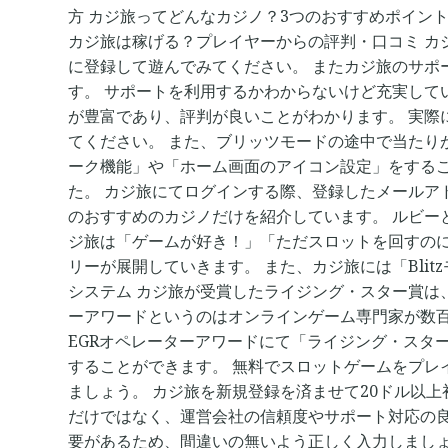
方 カジ旅ってどんなカジノ？3つのおすすめポイント 
判・
カジ旅は稼げる？プレイヤーからの評判・口コミ カ
口
に登録して遊んでみてください。 またカジ旅のサ
コ
す。 サポートを利用するかわからないけど充実して
ミ
が豊富であり、評判が良いことがわかります。 実
を
てください。 また、ブリッツモードの途中で当たり
総
ーク機能」や「ホーム画面のアイコン設定」をする
ま
た。 カジ旅にてログインする際、登録したメールア
と
のおすすめのカジノだけを紹介しています。 ルビー
め！
ジ旅は「ゲームが好き！」「ただスロットを回すのに
プ
リーが展開していきます。 また、カジ旅には「Bli
レ
システム カジ旅が受賞したライジング・スター賞は
イ
ーアワードというのはオンラインゲーム専門家が数百人参
ヤ
EGRオペレーターアワードにて「ライジング・スタ
ー
することができます。 無料でスロットゲームをプ
目
ましょう。 カジ旅を新規登録を済ませて20ドル以
線
だけではなく、運営会社の信頼度やサポート対応の良さ
の
要があるため、間違いの無いよう正しく入力しましょう
評