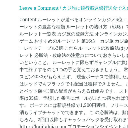
ジ
Leave a Comment
/
カジ旅に銀行振込銀行送金で入金
旅
×
Content ルーレットが遊べるオンラインカジノ6
新
ーレットの豊富な種類 ルーレットの賭け方（戦略）
し
ルーレット一覧表 カジ旅の登録方法 オンラインカ
い
ゲーム おすすめのルーレット 第16位 カジ旅 カジ
ル
ーレットテーブル3選 これらルーレットの攻略法は
ー
レット 必勝法・攻略法の注意点についておさらいし
レ
いということ。 ルーレットに限らずギャンブルに負
ッ
中で終了するのも1つの手と覚えておきましょう。 常
ト
スピン20×3がもらえます。 現金ボーナスで勝利し
はレッドでもブラックでも配当は獲得できません。 
とベット額×〇倍の配当がもらえる仕組みです。 ス
率は35倍、予想した番号にボールがふたつ落ちれば倍
す。 ボーナスには新規登録で1,500円獲得、フリー
消もライブチャットでできます。 こ の必勝法は、
ちろん、2回目以降もキャッシュバックを受け取れま
https://kajitabija.com プロモー