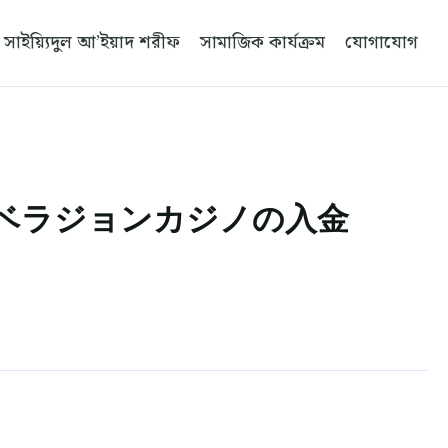
সাইয়্যিদুল আ’ইয়াদ শরীফ
সামাজিক কার্যক্রম
যোগাযোগ
ベラジョンカジノの入金