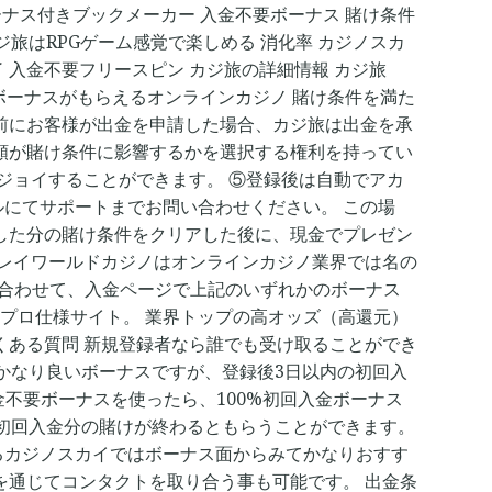
ナス付きブックメーカー 入金不要ボーナス 賭け条件
ジ旅はRPGゲーム感覚で楽しめる 消化率 カジノスカ
了 入金不要フリースピン カジ旅の詳細情報 カジ旅
でボーナスがもらえるオンラインカジノ 賭け条件を満た
前にお客様が出金を申請した場合、カジ旅は出金を承
額が賭け条件に影響するかを選択する権利を持ってい
ジョイすることができます。 ⑤登録後は自動でアカ
にてサポートまでお問い合わせください。 この場
した分の賭け条件をクリアした後に、現金でプレゼン
プレイワールドカジノはオンラインカジノ業界では名の
に合わせて、入金ページで上記のいずれかのボーナス
が異なるプロ仕様サイト。 業界トップの高オッズ（高還元）
くある質問 新規登録者なら誰でも受け取ることができ
とかなり良いボーナスですが、登録後3日以内の初回入
金不要ボーナスを使ったら、100%初回入金ボーナス
に初回入金分の賭けが終わるともらうことができます。
るカジノスカイではボーナス面からみてかなりおすす
を通じてコンタクトを取り合う事も可能です。 出金条