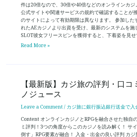
録
件は20倍なので、30倍や40倍などのオンライン
者
公式サイトや関連サービスの規約で確認することが推
全
のサイトによって有効期限は異なります。 参加した
員
れたAEカジノより出資を受け、最新のシステムを施
提
SLOT彼女フリースピンを獲得すると、下着姿を見せ
供
Read More »
【最新版】カジ旅の評判・口コミを
【最
新
ノジュース
版】
カ
Leave a Comment
/
カジ旅に銀行振込銀行送金で入金
ジ
Content オンラインカジノとRPGを融合させた独
旅
ミ評判！3つの角度からこのカジノを読み解く！ サイ
の
倒す」RPG要素が融合！ 入金・出金の良い評判 カ
評