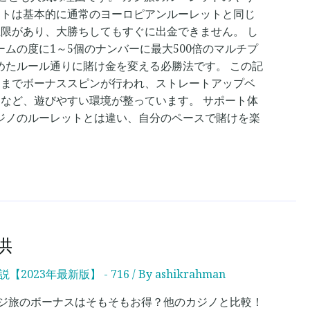
ットは基本的に通常のヨーロピアンルーレットと同じ
限があり、大勝ちしてもすぐに出金できません。 し
ムの度に1～5個のナンバーに最大500倍のマルチプ
めたルール通りに賭け金を変える必勝法です。 この記
回までボーナススピンが行われ、ストレートアップベ
となど、遊びやすい環境が整っています。 サポート体
ジノのルーレットとは違い、自分のペースで賭けを楽
供
23年最新版】 - 716
/ By
ashikrahman
 カジ旅のボーナスはそもそもお得？他のカジノと比較！