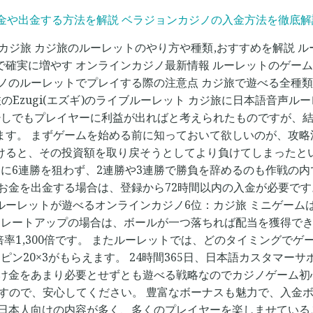
や出金する方法を解説 ベラジョンカジノの入金方法を徹底解説【20
位：カジ旅 カジ旅のルーレットのやり方や種類,おすすめを解説 
で確実に増やす オンラインカジノ最新情報 ルーレットのゲー
ジノのルーレットでプレイする際の注意点 カジ旅で遊べる全種
旅のEzugi(エズギ)のライブルーレット カジ旅に日本語音声
少しでもプレイヤーに利益が出ればと考えられたものですが、結
ます。 まずゲームを始める前に知っておいて欲しいのが、攻
けると、その投資額を取り戻そうとしてより負けてしまったと
に6連勝を狙わず、2連勝や3連勝で勝負を辞めるのも作戦の内で
たお金を出金する場合は、登録から72時間以内の入金が必要で
ルーレットが遊べるオンラインカジノ6位：カジ旅 ミニゲーム
トレートアップの場合は、ボールが一つ落ちれば配当を獲得できま
率1,300倍です。 またルーレットでは、どのタイミングで
スピン20×3がもらえます。 24時間365日、日本語カスタマ
賭け金をあまり必要とせずとも遊べる戦略なのでカジノゲーム初
すので、安心してください。 豊富なボーナスも魅力で、入金ボ
ションやイベントも日本人向けの内容が多く、多くのプレイヤーを楽しま