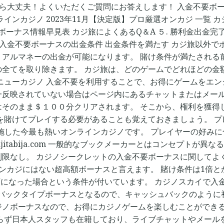
ら大丈夫！よくいただくご質問にお答えします！ 入金不要ボー
ンカジノ 2023年11月【決定版】プロ厳選オンカジ 一覧 カ
ーナス情報早見表 カジ旅によくあるQ＆A ５. 勝利金出金完
の入金不要ボーナスの出金条件 出金条件を満たす カジ旅以外
リアルマネーの出金が可能になります。 賭け条件が満たされる
の全てを取り除きます。 カジ旅は、どのゲームでどれほどの金
ニューカジノ 入金不要を利用することで、お得にゲームをエン
一反映されていない場合はページ内にあるチャットまたはメール
はそのまま＄１００分クリアされます。 そこから、権利を獲得
を賭けてプレイする必要があることも覚えておきましょう。 
施した今最も熱いオンラインカジノです。 プレイヤーの好み
kajitabija.com 一般的なブックメーカーとはコンセプト
限なし。 カジノシークレットの入金不要ボーナスに関してよ
オンカジにはない超高額ボーナスと言えます。 賭け条件は1倍
下になった場合という条件が付いています。 カジノスカイで入
マネーバックタイプボーナスとなるので、キャッシュバックのよう
ジノボーナスなので、お得にカジノゲームを楽しむことができ
らず日本人スタッフも在籍しており、ライブチャットやメール