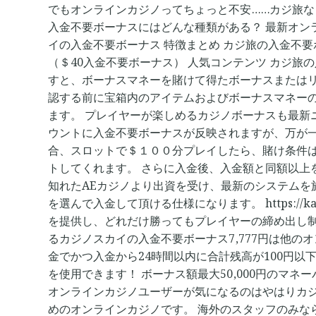
カ
でもオンラインカジノってちょっと不安……カジ旅な
イ
入金不要ボーナスにはどんな種類がある？ 最新オンライ
入
イの入金不要ボーナス 特徴まとめ カジ旅の入金不要ボ
金
（＄40入金不要ボーナス） 人気コンテンツ カジ旅
不
すと、ボーナスマネーを賭けて得たボーナスまたは
要
認する前に宝箱内のアイテムおよびボーナスマネー
ボ
ます。 プレイヤーが楽しめるカジノボーナスも最新
ー
ウントに入金不要ボーナスが反映されますが、万が
ナ
合、スロットで＄１００分プレイしたら、賭け条件
ス
トしてくれます。 さらに入金後、入金額と同額以上
7,777
知れたAEカジノより出資を受け、最新のシステムを
円
を選んで入金して頂ける仕様になります。 https://
【超
を提供し、どれだけ勝ってもプレイヤーの締め出し制
高
るカジノスカイの入金不要ボーナス7,777円は他の
額】
金でかつ入金から24時間以内に合計残高が100円以
新
を使用できます！ ボーナス額最大50,000円の
規
オンラインカジノユーザーが気になるのはやはりカ
登
めのオンラインカジノです。 海外のスタッフのみな