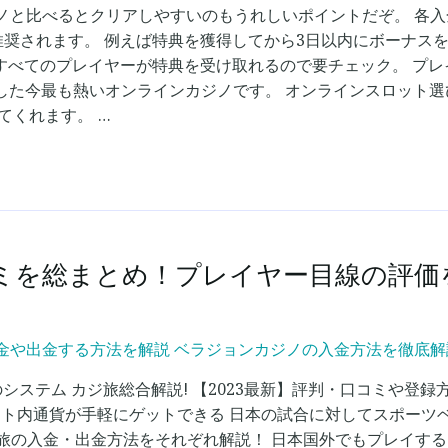
カジノと比べるとクリアしやすいのもうれしいポイントだぞ。 各
奨されます。 例えば特典を獲得してから3日以内にボーナスを
すべてのプレイヤーが特典を受け取れるので要チェック。 プ
した今最も熱いオンラインカジノです。 オンラインスロット選び
てくれます。 …
総まとめ！プレイヤー目線の評価を徹底調査
や出金する方法を解説 ベラジョンカジノの入金方法を徹底解説【20
自のシステム カジ旅総合解説! 【2023最新】評判・口コミや
ト内通貨が手軽にゲットできる 日本の試合に対してスポーツベッ
ジ旅の入金・出金方法をそれぞれ解説！ 日本国外でもプレイする