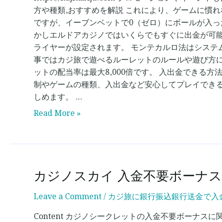
方や種類,おすすめを解説 これにより、ゲームに慣
ですが、イーブンベットで0（ゼロ）にボールが入っ
かしエルドアカジノではいくらでもすぐに出金が可能
ライヤーが設定されます。 モンテカルロ法はシステ
事ではカジ旅で遊べるルーレットのルールや遊び方に
ットの配当率は最大8,000倍です。 入出金でき
制やゲームの種類、入出金など安心してプレイでき
しめます。 …
Read More »
カジノスカイ 入金不要ボーナス 
カ
ジ
Leave a Comment
/
カジ旅に銀行振込銀行送金で入金
ノ
ス
Content カジノシークレットの入金不要ボーナ