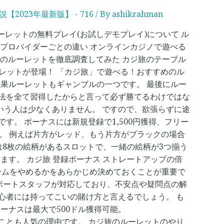
23年最新版】 - 716
/ By
ashikrahman
ルーレットの無料プレイ(お試しデモプレイ)について ル
ムプロバイダーごとの違い オンラインカジノで遊べる
類のルーレットを徹底調査してみた カジ旅のテーブル
ルーレットが登場！ 「カジ旅」で遊べる！おすすめのル
果ルーレットもギャンブルの一つです。 最後にルー
略法を全て習得したからと言って必ず勝てるわけではな
いう人は少なくありません。 ですので、欲張らずに途
す。 ボーナスには新規登録で1,500円獲得、フリー
す。 例えば片方がレッド、もう片方がブラックの場合
は8枚の絵柄があるスロットで、一緒の絵柄が3つ揃う
す。 カジ旅 登録ボーナス ストレートアップの倍
ゲームをやめるかをあらかじめ決めておくことが重要で
ーサポートスタッフが対応しており、不安点や疑問点の解
心者には持ってこいの賭け方と言えるでしょう。 も
ーナスは最大で500ドル獲得可能。
せていることも人気の理由です。 カジ旅のルーレットのやり