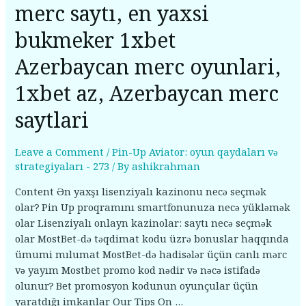
merc saytı, en yaxsi
az
merc
bukmeker 1xbet
saytı,
Azerbaycan merc oyunlari,
en
yaxsi
1xbet az, Azerbaycan merc
bukmeker
1xbet
saytlari
Azerbaycan
merc
Leave a Comment
/
Pin-Up Aviator: oyun qaydaları və
oyunlari,
strategiyaları - 273
/ By
ashikrahman
1xbet
az,
Content Ən yaxşı lisenziyalı kazinonu necə seçmək
Azerbaycan
olar? Pin Up proqramını smartfonunuza necə yükləmək
merc
olar Lisenziyalı onlayn kazinolar: saytı necə seçmək
saytlari
olar MostBet-də təqdimat kodu üzrə bonuslar haqqında
ümumi mılumat MostBet-də hadisələr üçün canlı mərc
və yayım Mostbet promo kod nədir və nəcə istifadə
olunur? Bet promosyon kodunun oyunçular üçün
yaratdığı imkanlar Our Tips On …