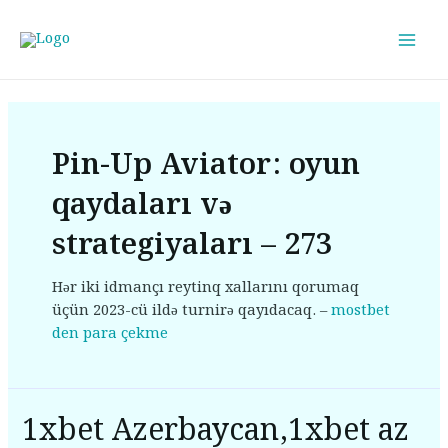
Skip
Mai
to
Men
content
Pin-Up Aviator: oyun
qaydaları və
strategiyaları – 273
Hər iki idmançı reytinq xallarını qorumaq
üçün 2023-cü ildə turnirə qayıdacaq. –
mostbet
den para çekme
1xbet Azerbaycan,1xbet az
1xbet
Azerbaycan,1xbet