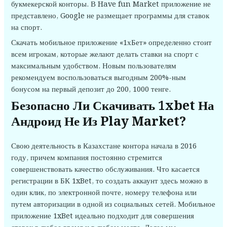
букмекерской конторы. В Have fun Market приложение не
представлено, Google не размещает программы для ставок
на спорт.
Скачать мобильное приложение «1хБет» определенно стоит
всем игрокам, которые желают делать ставки на спорт с
максимальным удобством. Новым пользователям
рекомендуем воспользоваться выгодным 200%-ным
бонусом на первый депозит до 200, 1000 тенге.
Безопасно Ли Скачивать 1xbet На
Андроид Не Из Play Market?
Свою деятельность в Казахстане контора начала в 2016
году, причем компания постоянно стремится
совершенствовать качество обслуживания. Что касается
регистрации в БК 1xBet, то создать аккаунт здесь можно в
один клик, по электронной почте, номеру телефона или
путем авторизации в одной из социальных сетей. Мобильное
приложение 1xBet идеально подходит для совершения