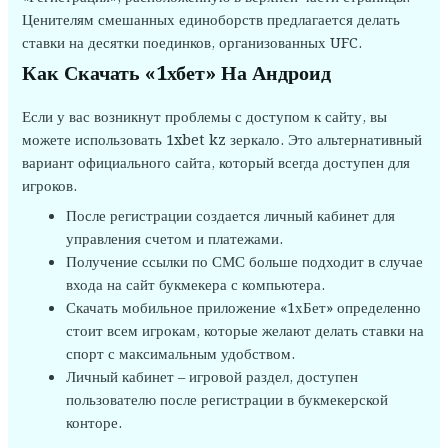
Ценителям смешанных единоборств предлагается делать
ставки на десятки поединков, организованных UFC.
Как Скачать «1хбет» На Андроид
Если у вас возникнут проблемы с доступом к сайту, вы
можете использовать 1xbet kz зеркало. Это альтернативный
вариант официального сайта, который всегда доступен для
игроков.
После регистрации создается личный кабинет для
управления счетом и платежами.
Получение ссылки по СМС больше подходит в случае
входа на сайт букмекера с компьютера.
Скачать мобильное приложение «1хБет» определенно
стоит всем игрокам, которые желают делать ставки на
спорт с максимальным удобством.
Личный кабинет – игровой раздел, доступен
пользователю после регистрации в букмекерской
конторе.