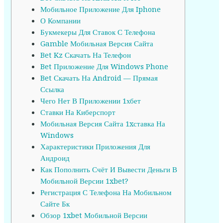
Мобильное Приложение Для Iphone
О Компании
Букмекеры Для Ставок С Телефона
Gamble Мобильная Версия Сайта
Bet Kz Скачать На Телефон
Bet Приложение Для Windows Phone
Bet Скачать На Android — Прямая
Ссылка
Чего Нет В Приложении 1хбет
Ставки На Киберспорт
Мобильная Версия Сайта 1xставка На
Windows
Характеристики Приложения Для
Андроид
Как Пополнить Счёт И Вывести Деньги В
Мобильной Версии 1xbet?
Регистрация С Телефона На Мобильном
Сайте Бк
Обзор 1xbet Мобильной Версии