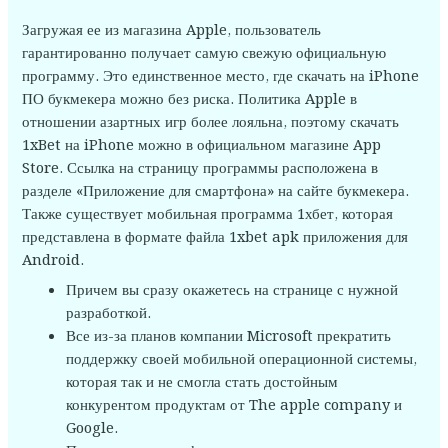
Загружая ее из магазина Apple, пользователь
гарантированно получает самую свежую официальную
программу. Это единственное место, где скачать на iPhone
ПО букмекера можно без риска. Политика Apple в
отношении азартных игр более лояльна, поэтому скачать
1xBet на iPhone можно в официальном магазине App
Store. Ссылка на страницу программы расположена в
разделе «Приложение для смартфона» на сайте букмекера.
Также существует мобильная программа 1хбет, которая
представлена в формате файла 1xbet apk приложения для
Android.
Причем вы сразу окажетесь на странице с нужной
разработкой.
Все из-за планов компании Microsoft прекратить
поддержку своей мобильной операционной системы,
которая так и не смогла стать достойным
конкурентом продуктам от The apple company и
Google.