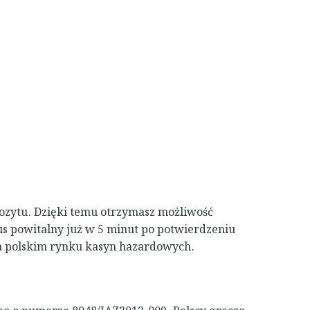
pozytu. Dzięki temu otrzymasz możliwość
nus powitalny już w 5 minut po potwierdzeniu
na polskim rynku kasyn hazardowych.