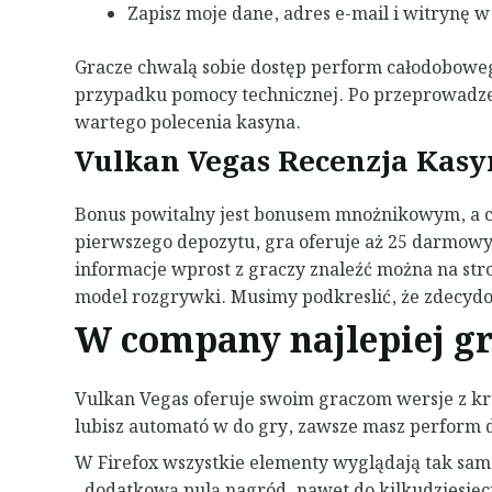
Zapisz moje dane, adres e-mail i witrynę 
Gracze chwalą sobie dostęp perform całodobowego
przypadku pomocy technicznej. Po przeprowadzen
wartego polecenia kasyna.
Vulkan Vegas Recenzja Kasy
Bonus powitalny jest bonusem mnożnikowym, a co
pierwszego depozytu, gra oferuje aż 25 darmowy
informacje wprost z graczy znaleźć można na stro
model rozgrywki. Musimy podkreslić, że zdecyd
W company najlepiej gr
Vulkan Vegas oferuje swoim graczom wersje z kru
lubisz automató w do gry, zawsze masz perform dy
W Firefox wszystkie elementy wyglądają tak samo,
. dodatkową pulą nagród, nawet do kilkudziesięciu