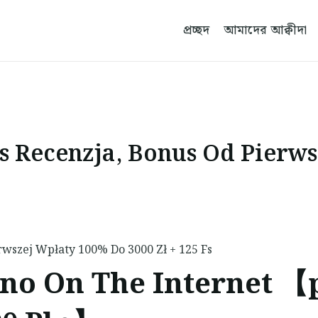
প্রচ্ছদ
আমাদের আক্বীদা
s Recenzja, Bonus Od Pierw
wszej Wpłaty 100% Do 3000 Zł + 125 Fs
no On The Internet 【p