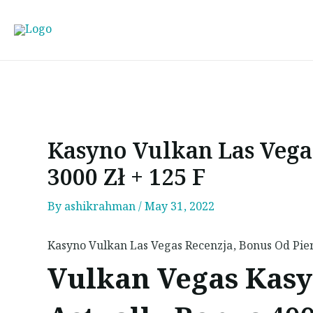
Skip
Post
to
navigation
content
Kasyno Vulkan Las Vega
3000 Zł + 125 F
By
ashikrahman
/
May 31, 2022
Kasyno Vulkan Las Vegas Recenzja, Bonus Od Pier
Vulkan Vegas Kasy