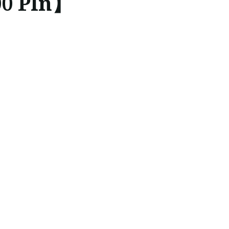
00 Pln】