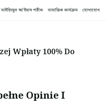
সাইয়্যিদুল আ’ইয়াদ শরীফ
সামাজিক কার্যক্রম
যোগাযোগ
szej Wpłaty 100% Do
ełne Opinie I