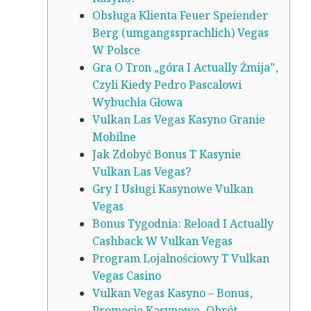
Obsługa Klienta Feuer Speiender
Berg (umgangssprachlich) Vegas
W Polsce
Gra O Tron „góra I Actually Żmija”,
Czyli Kiedy Pedro Pascalowi
Wybuchła Głowa
Vulkan Las Vegas Kasyno Granie
Mobilne
Jak Zdobyć Bonus T Kasynie
Vulkan Las Vegas?
Gry I Usługi Kasynowe Vulkan
Vegas
Bonus Tygodnia: Reload I Actually
Cashback W Vulkan Vegas
Program Lojalnościowy T Vulkan
Vegas Casino
Vulkan Vegas Kasyno – Bonus,