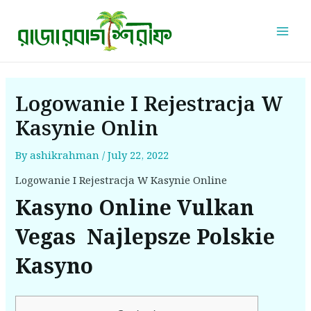
Skip
Post
Mai
to
navigation
Men
content
Logowanie I Rejestracja W
Kasynie Onlin
By
ashikrahman
/
July 22, 2022
Logowanie I Rejestracja W Kasynie Online
Kasyno Online Vulkan
Vegas ️ Najlepsze Polskie
Kasyno