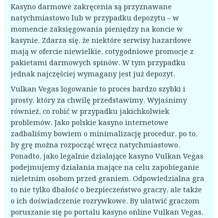
Kasyno darmowe zakręcenia są przyznawane
natychmiastowo lub w przypadku depozytu – w
momencie zaksięgowania pieniędzy na koncie w
kasynie. Zdarza się, że niektóre serwisy hazardowe
mają w ofercie niewielkie, cotygodniowe promocje z
pakietami darmowych spinów. W tym przypadku
jednak najczęściej wymagany jest już depozyt.
Vulkan Vegas logowanie to proces bardzo szybki i
prosty, który za chwilę przedstawimy. Wyjaśnimy
również, co robić w przypadku jakichkolwiek
problemów. Jako polskie kasyno internetowe
zadbaliśmy bowiem o minimalizację procedur, po to,
by grę można rozpocząć wręcz natychmiastowo.
Ponadto, jako legalnie działające kasyno Vulkan Vegas
podejmujemy działania mające na celu zapobieganie
nieletnim osobom przed graniem. Odpowiedzialna gra
to nie tylko dbałość o bezpieczeństwo graczy, ale także
o ich doświadczenie rozrywkowe. By ułatwić graczom
poruszanie się po portalu kasyno online Vulkan Vegas,