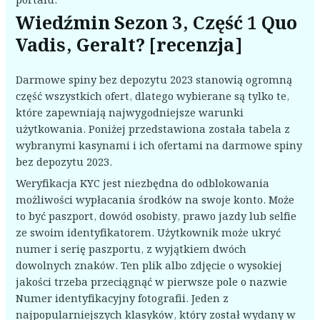
portalu.
Wiedźmin Sezon 3, Część 1 Quo
Vadis, Geralt? [recenzja]
Darmowe spiny bez depozytu 2023 stanowią ogromną
część wszystkich ofert, dlatego wybierane są tylko te,
które zapewniają najwygodniejsze warunki
użytkowania. Poniżej przedstawiona została tabela z
wybranymi kasynami i ich ofertami na darmowe spiny
bez depozytu 2023.
Weryfikacja KYC jest niezbędna do odblokowania
możliwości wypłacania środków na swoje konto. Może
to być paszport, dowód osobisty, prawo jazdy lub selfie
ze swoim identyfikatorem. Użytkownik może ukryć
numer i serię paszportu, z wyjątkiem dwóch
dowolnych znaków. Ten plik albo zdjęcie o wysokiej
jakości trzeba przeciągnąć w pierwsze pole o nazwie
Numer identyfikacyjny fotografii. Jeden z
najpopularniejszych klasyków, który został wydany w