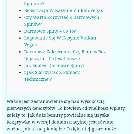
Spinami?
Rejestracja W Kasynie Vulkan Vegas
Czy Warto Korzystać Z Darmowych
Spinów?
Darmowe Spiny – Co To?
Logowanie Się W Kasynie Vulkan
Vegas
Darmowe Zakręcenia, Czy Bonusy Bez
Depozytu – Co Jest Lepsze?
Jak Zdobyć Darmowe Spiny?
❗ Jak Skorzystać Z Pomocy
Technicznej?
Ważne jest zastanowienie się nad wysokością
pierwszych depozytów. To bowiem od wielkości wpłaty
zależy to, jak duże bonusy powitalne się uzyska.
Rozgrywka w wersji demonstracyjnej jest równie
ważna, jak ta na pieniądze. Dzięki niej gracz może