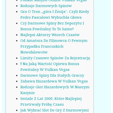
Polskie Kasyno Online Vulkan Vegas
Rodzaje Darmowych Spinów
Gra O Tron „góra I Żmija”, Czyli Kiedy
Pedro Pascalowi Wybuchła Głowa
Czy Darmowe Spiny Bez Depozytu I
Bonus Powitalny To To Samo?
Najlepsi Aktorzy Wszech Czasów
Od Amatora Do Filmowca O Pewnym
Przypadku Francuskich
Nowofalowców
Limity Czasowe Spinów Za Rejestrację
❗ Na Jaką Wartość Opiewa Bonus
Powitalny W Vulkan Vegas
Darmowe Spiny Dla Stałych Graczy
Zabawa Hazardowa W Vulkan Vegas
Rodzaje Gier Hazardowych W Naszym
Kasynie
Seriale Z Lat 2000, Które Najlepiej
Przetrwały Próbę Czasu
Jak Wybrać Slot Do Gry Z Darmowymi