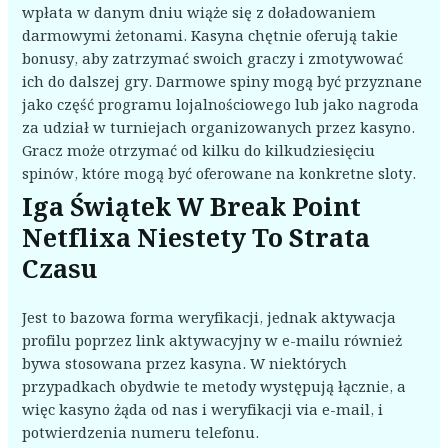
wpłata w danym dniu wiąże się z doładowaniem
darmowymi żetonami. Kasyna chętnie oferują takie
bonusy, aby zatrzymać swoich graczy i zmotywować
ich do dalszej gry. Darmowe spiny mogą być przyznane
jako część programu lojalnościowego lub jako nagroda
za udział w turniejach organizowanych przez kasyno.
Gracz może otrzymać od kilku do kilkudziesięciu
spinów, które mogą być oferowane na konkretne sloty.
Iga Świątek W Break Point
Netflixa Niestety To Strata
Czasu
Jest to bazowa forma weryfikacji, jednak aktywacja
profilu poprzez link aktywacyjny w e-mailu również
bywa stosowana przez kasyna. W niektórych
przypadkach obydwie te metody występują łącznie, a
więc kasyno żąda od nas i weryfikacji via e-mail, i
potwierdzenia numeru telefonu.