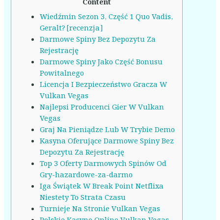
Content
Wiedźmin Sezon 3, Część 1 Quo Vadis,
Geralt? [recenzja]
Darmowe Spiny Bez Depozytu Za
Rejestrację
Darmowe Spiny Jako Część Bonusu
Powitalnego
Licencja I Bezpieczeństwo Gracza W
Vulkan Vegas
Najlepsi Producenci Gier W Vulkan
Vegas
Graj Na Pieniądze Lub W Trybie Demo
Kasyna Oferujące Darmowe Spiny Bez
Depozytu Za Rejestrację
Top 3 Oferty Darmowych Spinów Od
Gry-hazardowe-za-darmo
Iga Świątek W Break Point Netflixa
Niestety To Strata Czasu
Turnieje Na Stronie Vulkan Vegas