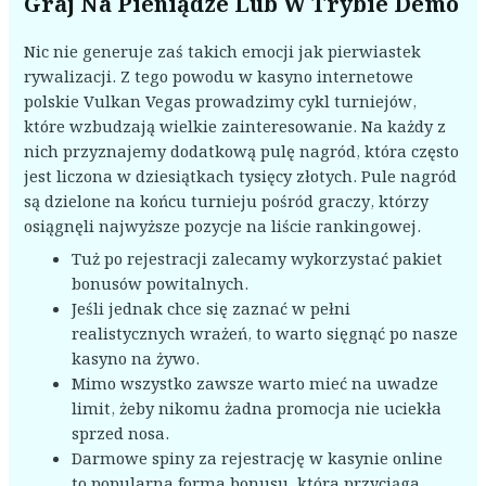
Graj Na Pieniądze Lub W Trybie Demo
Nic nie generuje zaś takich emocji jak pierwiastek
rywalizacji. Z tego powodu w kasyno internetowe
polskie Vulkan Vegas prowadzimy cykl turniejów,
które wzbudzają wielkie zainteresowanie. Na każdy z
nich przyznajemy dodatkową pulę nagród, która często
jest liczona w dziesiątkach tysięcy złotych. Pule nagród
są dzielone na końcu turnieju pośród graczy, którzy
osiągnęli najwyższe pozycje na liście rankingowej.
Tuż po rejestracji zalecamy wykorzystać pakiet
bonusów powitalnych.
Jeśli jednak chce się zaznać w pełni
realistycznych wrażeń, to warto sięgnąć po nasze
kasyno na żywo.
Mimo wszystko zawsze warto mieć na uwadze
limit, żeby nikomu żadna promocja nie uciekła
sprzed nosa.
Darmowe spiny za rejestrację w kasynie online
to popularna forma bonusu, która przyciąga