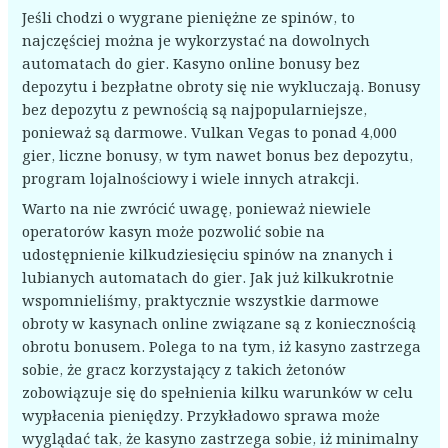
Jeśli chodzi o wygrane pieniężne ze spinów, to
najczęściej można je wykorzystać na dowolnych
automatach do gier. Kasyno online bonusy bez
depozytu i bezpłatne obroty się nie wykluczają. Bonusy
bez depozytu z pewnością są najpopularniejsze,
ponieważ są darmowe. Vulkan Vegas to ponad 4,000
gier, liczne bonusy, w tym nawet bonus bez depozytu,
program lojalnościowy i wiele innych atrakcji.
Warto na nie zwrócić uwagę, ponieważ niewiele
operatorów kasyn może pozwolić sobie na
udostępnienie kilkudziesięciu spinów na znanych i
lubianych automatach do gier. Jak już kilkukrotnie
wspomnieliśmy, praktycznie wszystkie darmowe
obroty w kasynach online związane są z koniecznością
obrotu bonusem. Polega to na tym, iż kasyno zastrzega
sobie, że gracz korzystający z takich żetonów
zobowiązuje się do spełnienia kilku warunków w celu
wypłacenia pieniędzy. Przykładowo sprawa może
wyglądać tak, że kasyno zastrzega sobie, iż minimalny