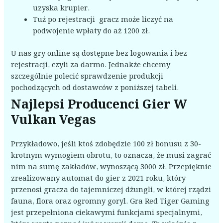
uzyska krupier.
Tuż po rejestracji gracz może liczyć na
podwojenie wpłaty do aż 1200 zł.
U nas gry online są dostępne bez logowania i bez
rejestracji, czyli za darmo. Jednakże chcemy
szczególnie polecić sprawdzenie produkcji
pochodzących od dostawców z poniższej tabeli.
Najlepsi Producenci Gier W
Vulkan Vegas
Przykładowo, jeśli ktoś zdobędzie 100 zł bonusu z 30-
krotnym wymogiem obrotu, to oznacza, że musi zagrać
nim na sumę zakładów, wynoszącą 3000 zł. Przepięknie
zrealizowany automat do gier z 2021 roku, który
przenosi gracza do tajemniczej dżungli, w której rządzi
fauna, flora oraz ogromny goryl. Gra Red Tiger Gaming
jest przepełniona ciekawymi funkcjami specjalnymi,