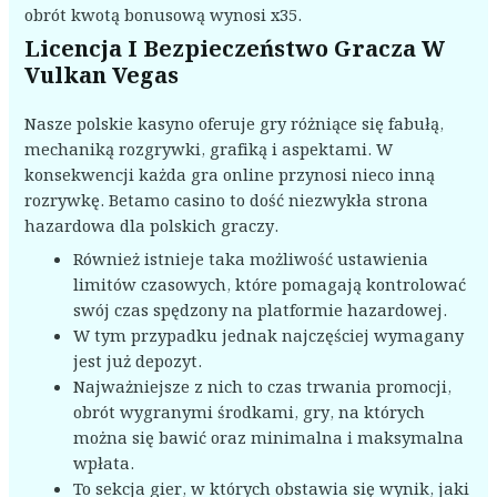
obrót kwotą bonusową wynosi x35.
Licencja I Bezpieczeństwo Gracza W
Vulkan Vegas
Nasze polskie kasyno oferuje gry różniące się fabułą,
mechaniką rozgrywki, grafiką i aspektami. W
konsekwencji każda gra online przynosi nieco inną
rozrywkę. Betamo casino to dość niezwykła strona
hazardowa dla polskich graczy.
Również istnieje taka możliwość ustawienia
limitów czasowych, które pomagają kontrolować
swój czas spędzony na platformie hazardowej.
W tym przypadku jednak najczęściej wymagany
jest już depozyt.
Najważniejsze z nich to czas trwania promocji,
obrót wygranymi środkami, gry, na których
można się bawić oraz minimalna i maksymalna
wpłata.
To sekcja gier, w których obstawia się wynik, jaki