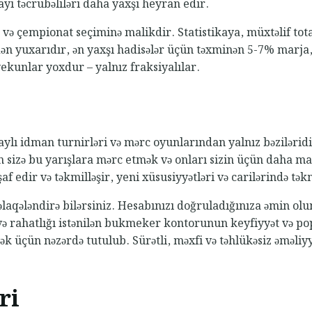
yı təcrübəliləri daha yaxşı heyran edir.
n və çempionat seçiminə malikdir. Statistikaya, müxtəlif tot
dən yuxarıdır, ən yaxşı hadisələr üçün təxminən 5-7% marja,
yekunlar yoxdur – yalnız fraksiyalılar.
ylı idman turnirləri və mərc oyunlarından yalnız bəzilərid
sizə bu yarışlara mərc etmək və onları sizin üçün daha mar
f edir və təkmilləşir, yeni xüsusiyyətləri və carilərində tə
 əlaqələndirə bilərsiniz. Hesabınızı doğruladığınıza əmin 
və rahatlığı istənilən bukmeker kontorunun keyfiyyət və pop
k üçün nəzərdə tutulub. Sürətli, məxfi və təhlükəsiz əməliy
ri