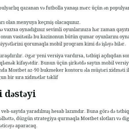
ulyarlıq qazanan və futbolla yanaşı mərc üçün ən populya
rı olan menyuya keçmiş olacaqsınız.
nə vaxtsa oynadığınız sevimli oyunlarınıza hər zaman qayıt
və onun vasitəsilə bu kazinonun bütün qumar oyunlarını oyna
siyyətlərini qorumaqla mobil proqram kimi də işləyə bilər.
aşdırılır. Əgər yeni versiya vardırsa, tətbiqi açdıqdan son
ləmək kifayətdir. Bunun üçün şirkətdə saytın mobil versiya
nda Mostbet az-90 bukmeker kontoru əla müştəri xidməti il
un bir sıra xidmətlər təklif
 dəstəyi
 veb-saytda yaradılmış hesab lazımdır. Buna görə də tətbiq
i, əlbəttə, düzgün strategiya qurmaqla Mostbet slotları və 
nəticəyə aparacaq.