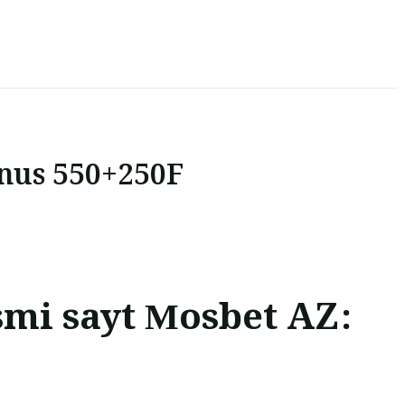
nus 550+250F
mi sayt Мosbet AZ: