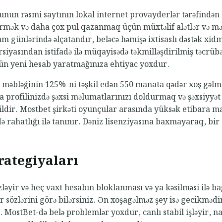
 rəsmi saytının lokal internet provayderlər tərəfindən b
rmək və daha çox pul qazanmaq üçün müxtəlif alətlər və məsl
m günlərində əlçatandır, beləcə həmişə ixtisaslı dəstək xidmə
siyasından istifadə ilə müqayisədə təkmilləşdirilmiş təcrü
ün yeni hesab yaratmağınıza ehtiyac yoxdur.
 məbləğinin 125%-ni təşkil edən 550 manata qədər xoş gəlm
rofilinizdə şəxsi məlumatlarınızı doldurmaq və şəxsiyyət 
r. Mostbet şirkəti oyunçular arasında yüksək etibara mali
ə rahatlığı ilə tanınır. Dəniz lisenziyasına baxmayaraq, bir
rategiyaları
zləyir və heç vaxt hesabın bloklanması və ya kəsilməsi ilə b
 sözlərini görə bilərsiniz. Ən xoşagəlməz şey isə gecikmədir
ostBet-də belə problemlər yoxdur, canlı stabil işləyir, nasa