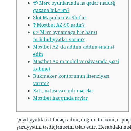
💳 Mərc oyunlarında nə qədər məbləğ
qazana bilərəm?
Slot Maşınları Və Slotlar
❓ Mostbet AZ-90 nədir?
👉 Mərc oynamağa hər hansı
məhdudiyyətlər varmı?
Mostbet AZ-da addım-addım əmanət
edin
Mostbet Az-ın mobil versiyasında şəxsi
kabinet
Bukmeker kontorunun lisenziyası
varmı?
Xətt, nəticə və canlı-mərclər
Mostbet haqqında rəylər
Qeydiyyatda istifadəçi adını, doğum tarixini, e-po
şəxsiyyətini təsdiqləməsini tələb edir. Hesabdakı mə