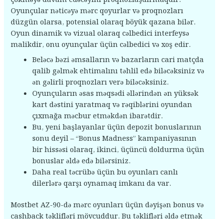
Oyunçular nəticəyə mərc qoyurlar və proqnozları
düzgün olarsa, potensial olaraq böyük qazana bilər.
Oyun dinamik və vizual olaraq cəlbedici interfeysə
malikdir, onu oyunçular üçün cəlbedici və xoş edir.
Beləcə bəzi əmsalların və bazarların cari matçda
qalib gəlmək ehtimalını təhlil edə biləcəksiniz və
ən gəlirli proqnozları verə biləcəksiniz.
Oyunçuların əsas məqsədi əllərindən ən yüksək
kart dəstini yaratmaq və rəqiblərini oyundan
çıxmağa məcbur etməkdən ibarətdir.
Bu, yeni başlayanlar üçün depozit bonuslarının
sonu deyil – “Bonus Madness” kampaniyasının
bir hissəsi olaraq, ikinci, üçüncü doldurma üçün
bonuslar əldə edə bilərsiniz.
Daha real təcrübə üçün bu oyunları canlı
dilerlərə qarşı oynamaq imkanı da var.
Mostbet AZ-90-də mərc oyunları üçün dəyişən bonus və
cashback təklifləri mövcuddur. Bu təklifləri əldə etmək