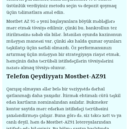
üstünlük verdiyiniz metodu seçin və depozit qoymaq
üçün təlimatlara əməl edin.
Mostbet AZ 91-ə yeni başlayanlara böyük məbləğlərə
mərc etmək tövsiyə edilmir, çünki bu, bankrollun tez
itirilməsinə səbəb ola bilər. İstənilən oyunda kazinonun
müəyyən maneəsi var, çünki əks halda qumar oyunları
təşkilatçı üçün sərfəli olmazdı. Öz performansınızı
artırmaq üçün müəyyən bir strategiyaya riayət etmək,
həmçinin daha təcrübəli istifadəçilərin tövsiyələrini
nəzərə almaq tövsiyə olunur.
Telefon Qeydiyyatı Mostbet-AZ91
Qarışıq olmayan əllər belə bir vəziyyətdə dərhal
qatlanmağı daha yaxşıdır. İtirmək ehtimalı cütü təşkil
edən kartların nominalından asılıdır. Bukmeker
kontor saytda mərc edərkən istifadəçi təcrübəsini
şaxələndirməyə çalışır. Buna görə də, siz təkcə xətt və ya
canlı deyil, həm də Mostbet-AZ91 lotereyalarından
istifadə edə bilərsiniz. Bu bölmə saytın başlığında