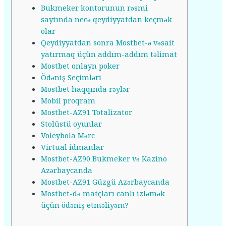
Bukmeker kontorunun rəsmi
saytında necə qeydiyyatdan keçmək
olar
Qeydiyyatdan sonra Mostbet-ə vəsait
yatırmaq üçün addım-addım təlimat
Mostbet onlayn poker
Ödəniş Seçimləri
Mostbet haqqında rəylər
Mobil proqram
Mostbet-AZ91 Totalizator
Stolüstü oyunlar
Voleybola Mərc
Virtual idmanlar
Mostbet-AZ90 Bukmeker və Kazino
Azərbaycanda
Mostbet-AZ91 Güzgü Azərbaycanda
Mostbet-də matçları canlı izləmək
üçün ödəniş etməliyəm?