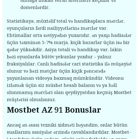
olmağa imkan verən alternativ keçidlər və
domenlərdir.
Statistikaya, müxtəlif total və handikaplara mərclər,
oyunçuların fərdi nailiyyətlərinə mərclər var.
Ehtimallar orta səviyyədən yuxarıdır, ən yaxşı hadisələr
üçün təxminən 5-7% marja, kiçik bazarlar üçün isə bir
qədər yüksəkdir. Asiya totali və handikap var, lakin
bəzi oyunlarda bütöv yekunlar yoxdur – yalnız
fraksiyalılar. Canlı hadisələr cari statistika ilə müşayiət
olunur və bəzi matçlar üçün kiçik pəncərədə
yayımlanan videoya baxmaq mümkündür. Videonu
izləmək üçün siz müsbət hesab balansı və ya həll
olunmamış mərcləri olan qeydiyyatdan keçmiş Mostbet
müştərisi olmalısınız.
Mostbet AZ 91 Bonuslar
Ancaq ən əsası texniki xidməti bəyəndim, onlar bütün
suallarımı saniyələr ərzində cavablandırdılar. Mostbet-