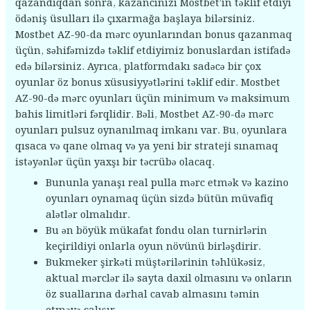
qazandıqdan sonra, kazancınızı Mostbet’in təklif etdiyi
ödəniş üsulları ilə çıxarmağa başlaya bilərsiniz.
Mostbet AZ-90-da mərc oyunlarından bonus qazanmaq
üçün, səhifəmizdə təklif etdiyimiz bonuslardan istifadə
edə bilərsiniz. Ayrıca, platformdakı sadəcə bir çox
oyunlar öz bonus xüsusiyyətlərini təklif edir. Mostbet
AZ-90-də mərc oyunları üçün minimum və maksimum
bahis limitləri fərqlidir. Bəli, Mostbet AZ-90-də mərc
oyunları pulsuz oynanılmaq imkanı var. Bu, oyunlara
qısaca və qane olmaq və ya yeni bir strateji sınamaq
istəyənlər üçün yaxşı bir təcrübə olacaq.
Bununla yanaşı real pulla mərc etmək və kazino
oyunları oynamaq üçün sizdə bütün müvafiq
alətlər olmalıdır.
Bu ən böyük mükafat fondu olan turnirlərin
keçirildiyi onlarla oyun növünü birləşdirir.
Bukmeker şirkəti müştərilərinin təhlükəsiz,
aktual mərclər ilə sayta daxil olmasını və onların
öz suallarına dərhal cavab almasını təmin