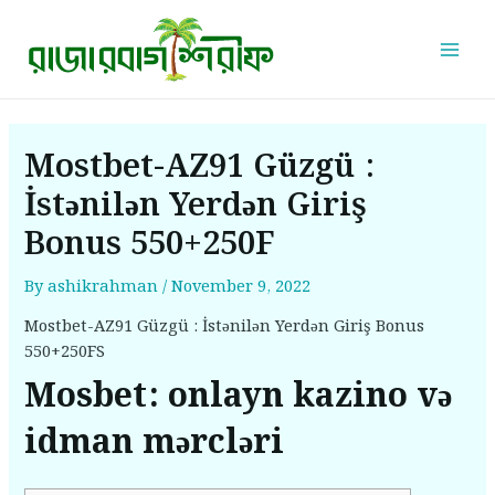
Skip
Post
Mai
to
navigation
Men
content
Mostbet-AZ91 Güzgü :
İstənilən Yerdən Giriş
Bonus 550+250F
By
ashikrahman
/
November 9, 2022
Mostbet-AZ91 Güzgü : İstənilən Yerdən Giriş Bonus
550+250FS
Mosbet: onlayn kazino və
idman mərcləri