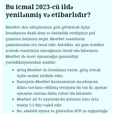
Bu icmal 2023-cü ildə
yenilənmiş və etibarlıdır?
Mostbet-dən uduşlarınızı geri götürmək üçün
hesabınıza daxil olun və üstünlük verdiyiniz pul
çıxarma üsulunu seçin. Mostbet vəsaitlərin
çıxarılmasını tez emal edir, beləliklə, siz qısa müddət
ərzində vəsaitinizi alacağınıza ümid edə bilərsiniz.
Mostbet-də mərc oynamağın qanuniliyi
yurisdiksiyanızdan asılıdır.
Artıq Mostbet-də hesabınız varsa, giriş etmək
üçün ondan istifadə edin.
Həmçinin Mostbet kazinosunun Azərbaycan
dilinə tərcümə edilmiş versiyası da var ki, qumar
oynayan zaman daha rahat ola biləsiniz.
Mostbet AZ 91 saytında bu intizam üzrə orta
marja 5,5 faiz təşkil edir.
Bu, ədalətli oyuna və göstərilən RTP-yə uyğunluğa