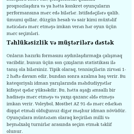
proqnozlaşdıra və ya hətta konkret oyunçuların
performansına mərc edə bilərlər. Istifadəçilərə qalib,
ümumi qollar, düzgün hesab və sair kimi müxtəlif
nəticələrə mərc etməyə imkan verən hər oyun üçün
mərc seçimləri.
Təhlükəsizlik və müştərilərə dəstək
Onların hazırkı formasını aydınlaşdırmağa çalışmaq
vacibdir, bunun üçün son çıxışların statistikası ilə
tanış ola bilərsiniz. Tipik olaraq, tennisçilərin zirvəsi 1-
2 həftə davam edir, bundan sonra azalma baş verir. Bu
kateqoriyalı idman yarışlarında məhdudiyyətlər
kifayət qədər yüksəkdir. Bu, hətta aşağı əmsallı bir
hadisəyə mərc etməyə və yaxşı qazanc əldə etməyə
imkan verir. Voleybol, Mostbet AZ 91-də mərc edərkən
diqqət etməli olduğunuz digər məşhur idman növüdür.
Oyunçulara müntəzəm olaraq keçirilən milli və
beynəlxalq turnirlər arasında seçim etmək təklif
olunur.