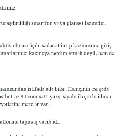
lisiniz.
quraşdırıldığı smartfon və ya planşet lazımdır.
 aktiv olması üçün sadəcə PinUp kazinosuna giriş
lumatlarınızı kazinoya təqdim etmək deyil, həm də
 hamısından istifadə edə bilər. Həmçinin cərgədə
bet-az 90.com xətti yaxşı siyahı ilə çoxlu idman
yətlərinə mərclər var.
latforma tapmaq vacib idi.