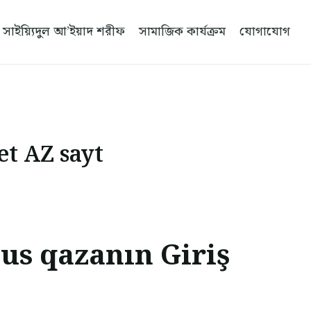
সাইয়্যিদুল আ’ইয়াদ শরীফ
সামাজিক কার্যক্রম
যোগাযোগ
t AZ sayt
us qazanın Giriş