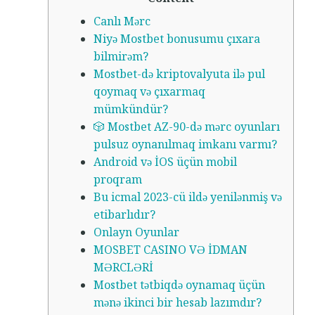
Canlı Mərc
Niyə Mostbet bonusumu çıxara
bilmirəm?
Mostbet-də kriptovalyuta ilə pul
qoymaq və çıxarmaq
mümkündür?
🎲 Mostbet AZ-90-də mərc oyunları
pulsuz oynanılmaq imkanı varmı?
Android və İOS üçün mobil
proqram
Bu icmal 2023-cü ildə yenilənmiş və
etibarlıdır?
Onlayn Oyunlar
MOSBET CASINO VƏ İDMAN
MƏRCLƏRİ
Mostbet tətbiqdə oynamaq üçün
mənə ikinci bir hesab lazımdır?