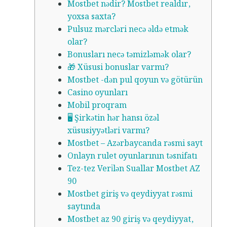
Mostbet nədir? Mostbet realdır,
yoxsa saxta?
Pulsuz mərcləri necə əldə etmək
olar?
Bonusları necə təmizləmək olar?
🎁 Xüsusi bonuslar varmı?
Mostbet -dən pul qoyun və götürün
Casino oyunları
Mobil proqram
🖥 Şirkətin hər hansı özəl
xüsusiyyətləri varmı?
Mostbet – Azərbaycanda rəsmi sayt
Onlayn rulet oyunlarının təsnifatı
Tez-tez Veri̇lən Suallar Mostbet AZ
90
Mostbet giriş və qeydiyyat rəsmi
saytında
Mostbet az 90 giriş və qeydiyyat,