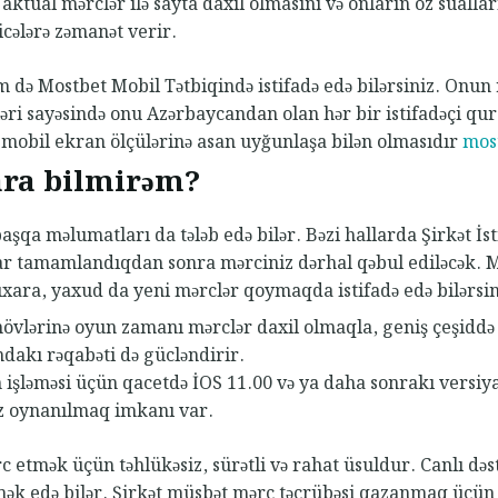
aktual mərclər ilə sayta daxil olmasını və onların öz sualla
icələrə zəmanət verir.
 də Mostbet Mobil Tətbiqində istifadə edə bilərsiniz. Onun
bləri sayəsində onu Azərbaycandan olan hər bir istifadəçi qu
 mobil ekran ölçülərinə asan uyğunlaşa bilən olmasıdır
mos
ara bilmirəm?
şqa məlumatları da tələb edə bilər. Bəzi hallarda Şirkət İs
mlar tamamlandıqdan sonra mərciniz dərhal qəbul ediləcək. M
xara, yaxud da yeni mərclər qoymaqda istifadə edə bilərsin
 növlərinə oyun zamanı mərclər daxil olmaqla, geniş çeşiddə c
dakı rəqabəti də gücləndirir.
şləməsi üçün qacetdə İOS 11.00 və ya daha sonrakı versiya
uz oynanılmaq imkanı var.
etmək üçün təhlükəsiz, sürətli və rahat üsuldur. Canlı dəst
ömək edə bilər. Şirkət müsbət mərc təcrübəsi qazanmaq üçü