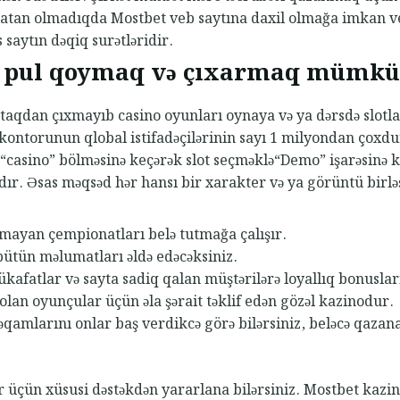
lçatan olmadıqda Mostbet veb saytına daxil olmağa imkan ve
 saytın dəqiq surətləridir.
ilə pul qoymaq və çıxarmaq mümk
taqdan çıxmayıb casino oyunları oynaya və ya dərsdə slotl
 kontorunun qlobal istifadəçilərinin sayı 1 milyondan çox
q, “casino” bölməsinə keçərək slot seçməklə“Demo” işarəsinə 
ıdır. Əsas məqsəd hər hansı bir xarakter və ya görüntü bir
lmayan çempionatları belə tutmağa çalışır.
bütün məlumatları əldə edəcəksiniz.
fatlar və sayta sadiq qalan müştərilərə loyallıq bonusları 
n oyunçular üçün əla şərait təklif edən gözəl kazinodur.
məqamlarını onlar baş verdikcə görə bilərsiniz, beləcə qaza
lər üçün xüsusi dəstəkdən yararlana bilərsiniz. Mostbet ka