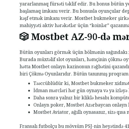
yararlanmaq fürsəti təklif edir. Bu bonus bütün 
başlamaq imkanı verir. Bu bonusla oyunçular depoz
kəşf etmək imkanı verir. Mostbet bukmeker şirkə
mahiyyəti aktiv hərəkətlər üçün “koinlər” qazanm
🎲 Mostbet AZ-90-də mə
Bütün oyunları görmək üçün bölmənin sağındakı xü
Burada müxtəlif slot oyunları, həmçinin çökmə oy
hətta Mostbet onlayn kazinonun rəğbətini qazand
biri Çökmə Oyunlarıdır. Bütün tanınmış proqram tə
Təəccüblüdür ki, Mostbet bukmeker xidmətin
İdman mərcləri hər gün oynaya və ya izləyə b
Daha sonra yalnız bir kliklə hesabı kompüter
Onlayn poker, Mostbet Azərbaycan onlayn k
Mostbet Aviator, ağıllı oynasanız, sizə qısa
Fransalı futbolçu bu mövsüm PSJ-nin heyətində 41