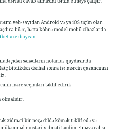
rına dərhal cavab almasını təmin etməyə çalışır.
 rəsmi veb-saytdan Android və ya iOS üçün olan
raşdıra bilər, hətta köhnə model mobil cihazlarda
tbet azerbaycan
.
tifadəçidən sənədlərin notarius qaydasında
atç bitdikdən dərhal sonra isə mərcin qazancınızı
iz.
anlı mərc seçimləri təklif edirik.
 olmalıdır.
ək xidməti bir neçə dildə kömək təklif edə və
n mükəmməl müştəri xidməti təqdim etməyə çalışır.