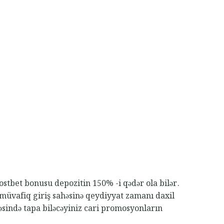
stbet bonusu depozitin 150% -i qədər ola bilər.
müvafiq giriş sahəsinə qeydiyyat zamanı daxil
sində tapa biləcəyiniz cari promosyonların