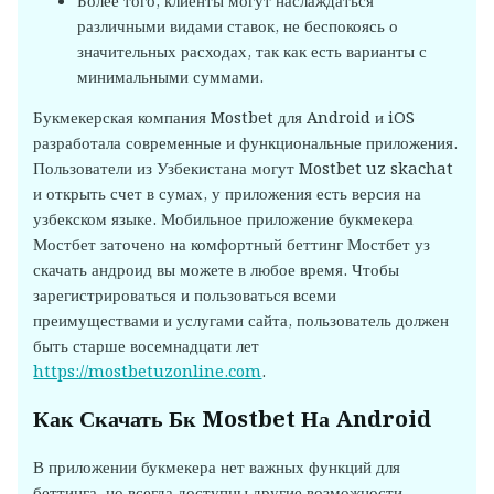
Более того, клиенты могут наслаждаться
различными видами ставок, не беспокоясь о
значительных расходах, так как есть варианты с
минимальными суммами.
Букмекерская компания Mostbet для Android и iOS
разработала современные и функциональные приложения.
Пользователи из Узбекистана могут Mostbet uz skachat
и открыть счет в сумах, у приложения есть версия на
узбекском языке. Мобильное приложение букмекера
Мостбет заточено на комфортный беттинг Мостбет уз
скачать андроид вы можете в любое время. Чтобы
зарегистрироваться и пользоваться всеми
преимуществами и услугами сайта, пользователь должен
быть старше восемнадцати лет
https://mostbetuzonline.com
.
Как Скачать Бк Mostbet На Android
В приложении букмекера нет важных функций для
беттинга, но всегда доступны другие возможности,