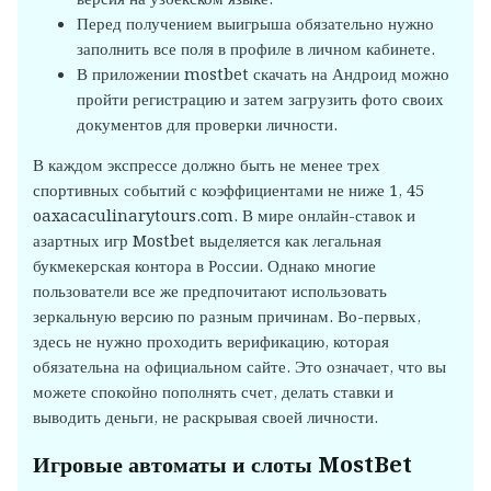
Перед получением выигрыша обязательно нужно
заполнить все поля в профиле в личном кабинете.
В приложении mostbet скачать на Андроид можно
пройти регистрацию и затем загрузить фото своих
документов для проверки личности.
В каждом экспрессе должно быть не менее трех
спортивных событий с коэффициентами не ниже 1, 45
oaxacaculinarytours.com. В мире онлайн-ставок и
азартных игр Mostbet выделяется как легальная
букмекерская контора в России. Однако многие
пользователи все же предпочитают использовать
зеркальную версию по разным причинам. Во-первых,
здесь не нужно проходить верификацию, которая
обязательна на официальном сайте. Это означает, что вы
можете спокойно пополнять счет, делать ставки и
выводить деньги, не раскрывая своей личности.
Игровые автоматы и слоты MostBet