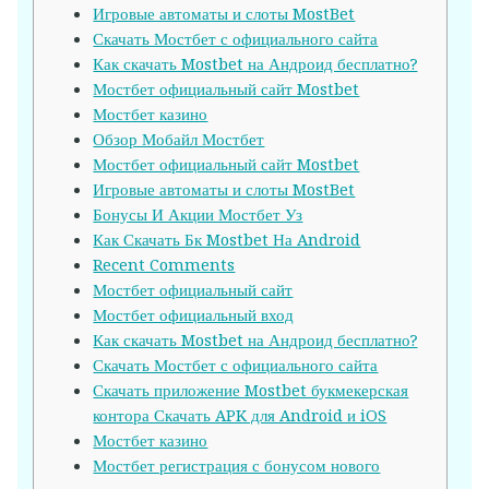
Игровые автоматы и слоты MostBet
Скачать Мостбет с официального сайта
Как скачать Mostbet на Андроид бесплатно?
Мостбет официальный сайт Mostbet
Мостбет казино
Обзор Мобайл Мостбет
Мостбет официальный сайт Mostbet
Игровые автоматы и слоты MostBet
Бонусы И Акции Мостбет Уз
Как Скачать Бк Mostbet На Android
Recent Comments
Мостбет официальный сайт
Мостбет официальный вход
Как скачать Mostbet на Андроид бесплатно?
Скачать Мостбет с официального сайта
Скачать приложение Mostbet букмекерская
контора Скачать APK для Android и iOS
Мостбет казино
Мостбет регистрация с бонусом нового