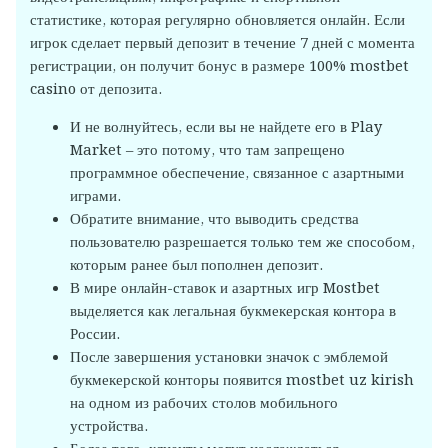
статистике, которая регулярно обновляется онлайн. Если
игрок сделает первый депозит в течение 7 дней с момента
регистрации, он получит бонус в размере 100% mostbet
casino от депозита.
И не волнуйтесь, если вы не найдете его в Play
Market – это потому, что там запрещено
программное обеспечение, связанное с азартными
играми.
Обратите внимание, что выводить средства
пользователю разрешается только тем же способом,
которым ранее был пополнен депозит.
В мире онлайн-ставок и азартных игр Mostbet
выделяется как легальная букмекерская контора в
России.
После завершения установки значок с эмблемой
букмекерской конторы появится mostbet uz kirish
на одном из рабочих столов мобильного
устройства.