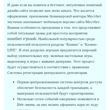
И даже если вы новичок в беттинге, интуитивно понятный
дизайн сайта позволит вам легко начать. Что касается
оформления, приложение букмекерской конторы Мостбет
частично напоминает мобильную версию сайта Мостбет.
Важная особенность программы в том, что представляют
собой титульные травы для простоты восприятия
mostbet o’ynash. Наибольшей популярностью среди
пользователей пользуются разделы “Казино” и “Казино-
LIVE”. В этих разделах игрокам предлагается широкий
выбор увлекательных игр, включая настольные игры,
видеопокер и игры с живыми дилерами. Этот процесс
будет осуществляться в соответствии с правилами
Системы регистрации центрального депозитария.
Первая централизованная система контроля доступа
обеспечит безопасность каждой транзакции, а
выигрыши пользователей будут гарантированы.
Несколько сотен событий ежедневно появляются в
live-линии, на них можно оформить пари по ходу