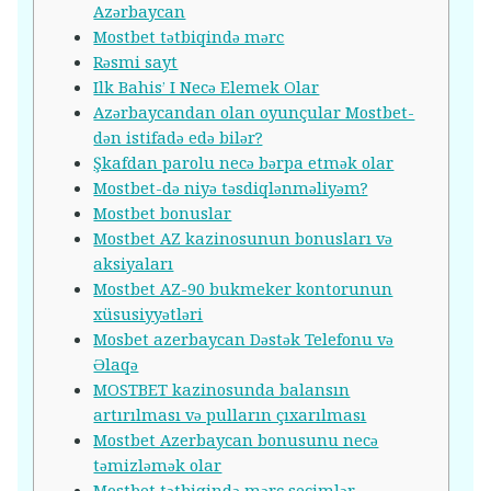
Azərbaycan
Mostbet tətbiqində mərc
Rəsmi sayt
Ilk Bahis’ I Necə Elemek Olar
Azərbaycandan olan oyunçular Mostbet-
dən istifadə edə bilər?
Şkafdan parolu necə bərpa etmək olar
Mostbet-də niyə təsdiqlənməliyəm?
Mostbet bonuslar
Mostbet AZ kazinosunun bonusları və
aksiyaları
Mostbet AZ-90 bukmeker kontorunun
xüsusiyyətləri
Mosbet azerbaycan Dəstək Telefonu və
Əlaqə
MOSTBET kazinosunda balansın
artırılması və pulların çıxarılması
Mostbet Azerbaycan bonusunu necə
təmizləmək olar