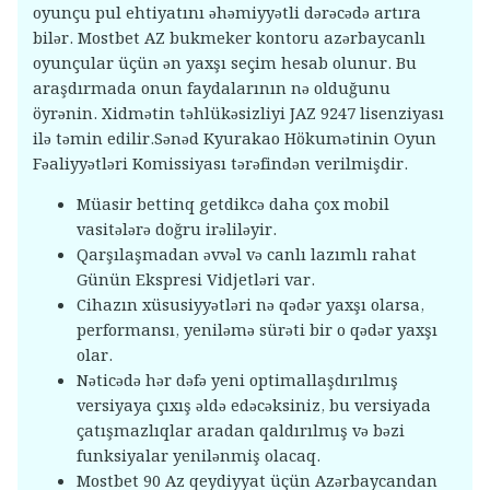
oyunçu pul ehtiyatını əhəmiyyətli dərəcədə artıra
bilər. Mostbet AZ bukmeker kontoru azərbaycanlı
oyunçular üçün ən yaxşı seçim hesab olunur. Bu
araşdırmada onun faydalarının nə olduğunu
öyrənin. Xidmətin təhlükəsizliyi JAZ 9247 lisenziyası
ilə təmin edilir.Sənəd Kyurakao Hökumətinin Oyun
Fəaliyyətləri Komissiyası tərəfindən verilmişdir.
Müasir bettinq getdikcə daha çox mobil
vasitələrə doğru irəliləyir.
Qarşılaşmadan əvvəl və canlı lazımlı rahat
Günün Ekspresi Vidjetləri var.
Cihazın xüsusiyyətləri nə qədər yaxşı olarsa,
performansı, yeniləmə sürəti bir o qədər yaxşı
olar.
Nəticədə hər dəfə yeni optimallaşdırılmış
versiyaya çıxış əldə edəcəksiniz, bu versiyada
çatışmazlıqlar aradan qaldırılmış və bəzi
funksiyalar yenilənmiş olacaq.
Mostbet 90 Az qeydiyyat üçün Azərbaycandan