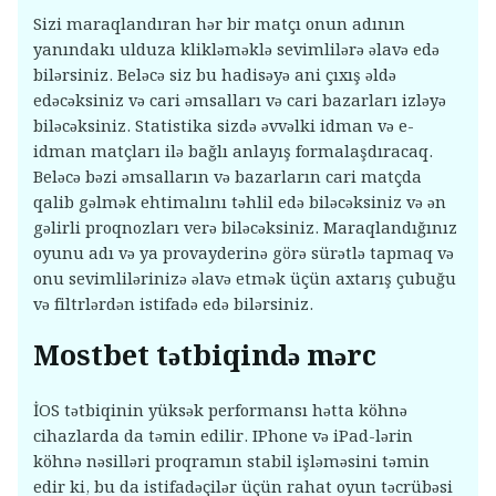
Sizi maraqlandıran hər bir matçı onun adının
yanındakı ulduza klikləməklə sevimlilərə əlavə edə
bilərsiniz. Beləcə siz bu hadisəyə ani çıxış əldə
edəcəksiniz və cari əmsalları və cari bazarları izləyə
biləcəksiniz. Statistika sizdə əvvəlki idman və e-
idman matçları ilə bağlı anlayış formalaşdıracaq.
Beləcə bəzi əmsalların və bazarların cari matçda
qalib gəlmək ehtimalını təhlil edə biləcəksiniz və ən
gəlirli proqnozları verə biləcəksiniz. Maraqlandığınız
oyunu adı və ya provayderinə görə sürətlə tapmaq və
onu sevimlilərinizə əlavə etmək üçün axtarış çubuğu
və filtrlərdən istifadə edə bilərsiniz.
Mostbet tətbiqində mərc
İOS tətbiqinin yüksək performansı hətta köhnə
cihazlarda da təmin edilir. IPhone və iPad-lərin
köhnə nəsilləri proqramın stabil işləməsini təmin
edir ki, bu da istifadəçilər üçün rahat oyun təcrübəsi