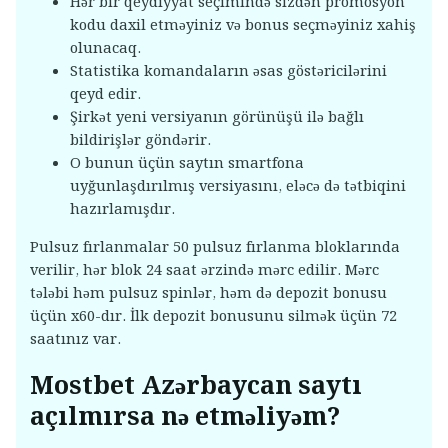
Hər bir qeydiyyat seçimində sizdən promosyon
kodu daxil etməyiniz və bonus seçməyiniz xahiş
olunacaq.
Statistika komandaların əsas göstəricilərini
qeyd edir.
Şirkət yeni versiyanın görünüşü ilə bağlı
bildirişlər göndərir.
O bunun üçün saytın smartfona
uyğunlaşdırılmış versiyasını, eləcə də tətbiqini
hazırlamışdır.
Pulsuz fırlanmalar 50 pulsuz fırlanma bloklarında
verilir, hər blok 24 saat ərzində mərc edilir. Mərc
tələbi həm pulsuz spinlər, həm də depozit bonusu
üçün x60-dır. İlk depozit bonusunu silmək üçün 72
saatınız var.
Mostbet Azərbaycan saytı
açılmırsa nə etməliyəm?