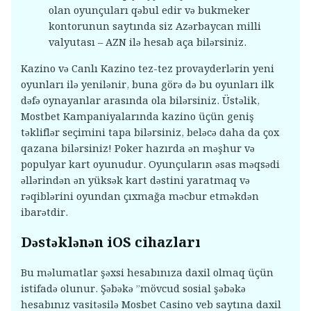
olan oyunçuları qəbul edir və bukmeker
kontorunun saytında siz Azərbaycan milli
valyutası – AZN ilə hesab aça bilərsiniz.
Kazino və Canlı Kazino tez-tez provayderlərin yeni
oyunları ilə yenilənir, buna görə də bu oyunları ilk
dəfə oynayanlar arasında ola bilərsiniz. Üstəlik,
Mostbet Kampaniyalarında kazino üçün geniş
təkliflər seçimini tapa bilərsiniz, beləcə daha da çox
qazana bilərsiniz! Poker hazırda ən məşhur və
populyar kart oyunudur. Oyunçuların əsas məqsədi
əllərindən ən yüksək kart dəstini yaratmaq və
rəqiblərini oyundan çıxmağa məcbur etməkdən
ibarətdir.
Dəstəklənən iOS cihazları
Bu məlumatlar şəxsi hesabınıza daxil olmaq üçün
istifadə olunur. Şəbəkə ”mövcud sosial şəbəkə
hesabınız vasitəsilə Mosbet Casino veb saytına daxil