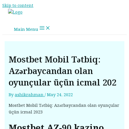
Skip to content
Main Menu
Mostbet Mobil Tətbiq:
Azərbaycandan olan
oyunçular üçün icmal 202
By
ashikrahman
/
May 24, 2022
Mostbet Mobil Tətbiq: Azərbaycandan olan oyunçular
üçün icmal 2023
Mostbet AZ-90 kazino