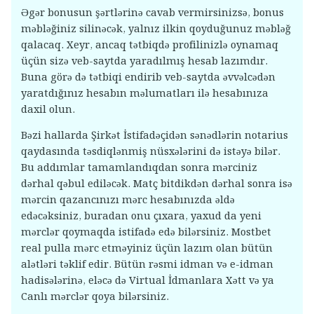
Əgər bonusun şərtlərinə cavab vermirsinizsə, bonus
məbləğiniz silinəcək, yalnız ilkin qoyduğunuz məbləğ
qalacaq. Xeyr, ancaq tətbiqdə profilinizlə oynamaq
üçün sizə veb-saytda yaradılmış hesab lazımdır.
Buna görə də tətbiqi endirib veb-saytda əvvəlcədən
yaratdığınız hesabın məlumatları ilə hesabınıza
daxil olun.
Bəzi hallarda Şirkət İstifadəçidən sənədlərin notarius
qaydasında təsdiqlənmiş nüsxələrini də istəyə bilər.
Bu addımlar tamamlandıqdan sonra mərciniz
dərhal qəbul ediləcək. Matç bitdikdən dərhal sonra isə
mərcin qazancınızı mərc hesabınızda əldə
edəcəksiniz, buradan onu çıxara, yaxud da yeni
mərclər qoymaqda istifadə edə bilərsiniz. Mostbet
real pulla mərc etməyiniz üçün lazım olan bütün
alətləri təklif edir. Bütün rəsmi idman və e-idman
hadisələrinə, eləcə də Virtual İdmanlara Xətt və ya
Canlı mərclər qoya bilərsiniz.