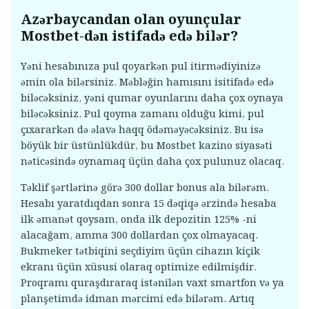
Azərbaycandan olan oyunçular
Mostbet-dən istifadə edə bilər?
Yəni hesabınıza pul qoyarkən pul itirmədiyinizə
əmin ola bilərsiniz. Məbləğin hamısını isitifadə edə
biləcəksiniz, yəni qumar oyunlarını daha çox oynaya
biləcəksiniz. Pul qoyma zamanı olduğu kimi, pul
çıxararkən də əlavə haqq ödəməyəcəksiniz. Bu isə
böyük bir üstünlükdür, bu Mostbet kazino siyasəti
nəticəsində oynamaq üçün daha çox pulunuz olacaq.
Təklif şərtlərinə görə 300 dollar bonus ala bilərəm.
Hesabı yaratdıqdan sonra 15 dəqiqə ərzində hesaba
ilk əmanət qoysam, onda ilk depozitin 125% -ni
alacağam, amma 300 dollardan çox olmayacaq.
Bukmeker tətbiqini seçdiyim üçün cihazın kiçik
ekranı üçün xüsusi olaraq optimize edilmişdir.
Proqramı quraşdıraraq istənilən vaxt smartfon və ya
planşetimdə idman mərcimi edə bilərəm. Artıq