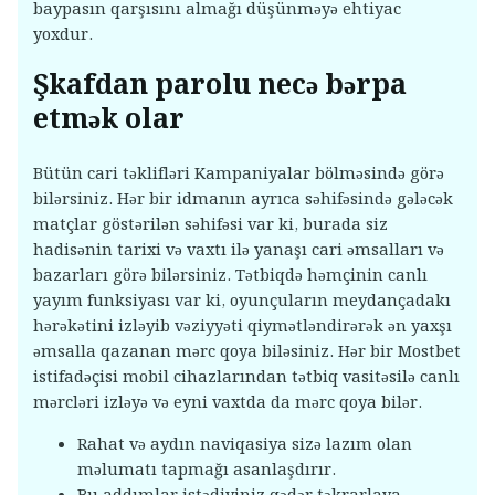
baypasın qarşısını almağı düşünməyə ehtiyac
yoxdur.
Şkafdan parolu necə bərpa
etmək olar
Bütün cari təklifləri Kampaniyalar bölməsində görə
bilərsiniz. Hər bir idmanın ayrıca səhifəsində gələcək
matçlar göstərilən səhifəsi var ki, burada siz
hadisənin tarixi və vaxtı ilə yanaşı cari əmsalları və
bazarları görə bilərsiniz. Tətbiqdə həmçinin canlı
yayım funksiyası var ki, oyunçuların meydançadakı
hərəkətini izləyib vəziyyəti qiymətləndirərək ən yaxşı
əmsalla qazanan mərc qoya biləsiniz. Hər bir Mostbet
istifadəçisi mobil cihazlarından tətbiq vasitəsilə canlı
mərcləri izləyə və eyni vaxtda da mərc qoya bilər.
Rahat və aydın naviqasiya sizə lazım olan
məlumatı tapmağı asanlaşdırır.