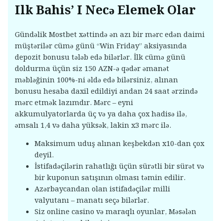
Ilk Bahis’ I Necə Elemek Olar
Gündəlik Mostbet xəttində ən azı bir mərc edən daimi
müştərilər cümə günü “Win ​​​​Friday” aksiyasında
depozit bonusu tələb edə bilərlər. İlk cümə günü
doldurma üçün siz 150 AZN-ə qədər əmanət
məbləğinin 100%-ni əldə edə bilərsiniz, alınan
bonusu hesaba daxil edildiyi andan 24 saat ərzində
mərc etmək lazımdır. Mərc – eyni
akkumulyatorlarda üç və ya daha çox hadisə ilə,
əmsalı 1,4 və daha yüksək, lakin x3 mərc ilə.
Maksimum uduş alınan keşbekdən x10-dan çox
deyil.
İstifadəçilərin rahatlığı üçün sürətli bir sürət və
bir kuponun satışının olması təmin edilir.
Azərbaycandan olan istifadəçilər milli
valyutanı – manatı seçə bilərlər.
Siz online casino və maraqlı oyunlar, Məsələn