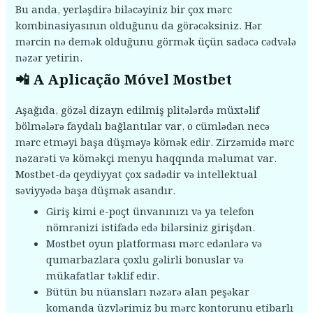
Bu anda, yerləşdirə biləcəyiniz bir çox mərc
kombinasiyasının olduğunu da görəcəksiniz. Hər
mərcin nə demək olduğunu görmək üçün sadəcə cədvələ
nəzər yetirin.
📲 A Aplicação Móvel Mostbet
Aşağıda, gözəl dizayn edilmiş plitələrdə müxtəlif
bölmələrə faydalı bağlantılar var, o cümlədən necə
mərc etməyi başa düşməyə kömək edir. Zirzəmidə mərc
nəzarəti və köməkçi menyu haqqında məlumat var.
Mostbet-də qeydiyyat çox sadədir və intellektual
səviyyədə başa düşmək asandır.
Giriş kimi e-poçt ünvanınızı və ya telefon
nömrənizi istifadə edə bilərsiniz girişdən.
Mostbet oyun platforması mərc edənlərə və
qumarbazlara çoxlu gəlirli bonuslar və
mükafatlar təklif edir.
Bütün bu nüansları nəzərə alan peşəkar
komanda üzvlərimiz bu mərc kontorunu etibarlı