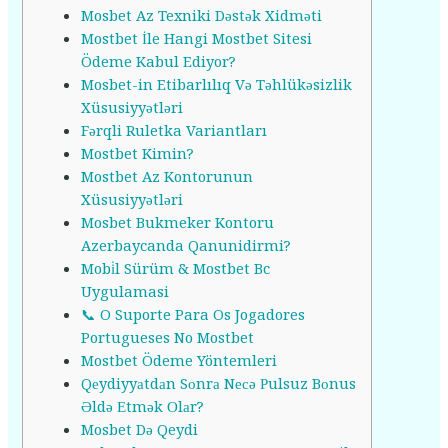
Mosbet Az Texniki Dəstək Xidməti
Mostbet İle Hangi Mostbet Sitesi
Ödeme Kabul Ediyor?
Mosbet-in Etibarlılıq Və Təhlükəsizlik
Xüsusiyyətləri
Fərqli Ruletka Variantları
Mostbet Kimin?
Mostbet Az Kontorunun
Xüsusiyyətləri
Mosbet Bukmeker Kontoru
Azerbaycanda Qanunidirmi?
Mobi̇l Sürüm & Mostbet Bc
Uygulamasi
📞 O Suporte Para Os Jogadores
Portugueses No Mostbet
Mostbet Ödeme Yöntemleri
Qеydiyyаtdаn Sоnrа Nесə Рulsuz Bоnus
Əldə Еtmək Оlаr?
Mosbet Də Qeydi