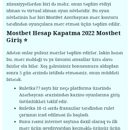
xüsusiyyətlərdən biri də məhz, onun təqdim etdiyi
idman və virtual idman oyun növləridir. Bu oyun
növlərinin hər biri MostBet Azerbaycan mərc kontoru
tərəfindən oyunçulara mərc etməsi üçün təqdim edilir.
Mostbet Hesap Kapatma 2022 Mostbet
Giriş ⭐️
Adətən onlar pulsuz mərclər təqdim edirlər, lakin bəzən
bu, mərc məbləği və ya ümumi əmsallar üzrə əlavə
faizlər ola bilər. Xoş gəlmisiniz bonusunuzu aldıqdan
sonra 5 gün ərzində istifadə etməsəniz, onun müddəti
bitəcək.
Ruletka77 saytı bir neçə platforma üzərində
Azərbaycan ərazisindən kazino oyunlarına giriş
üstünlükləri təklif edir.
Ruletka 18-ci əsrdə fransızlar tərəfindən rulet
çarxının icad edilməsi ilə başladı.
Bunu rəsmi internet saytına daxil olaraq və ilk
mərc üçün qeydiyyatdan keçməklə özünüz üçün