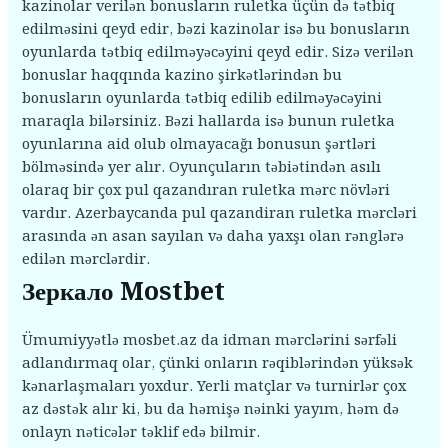
kazinolar verilən bonusların ruletka üçün də tətbiq
edilməsini qeyd edir, bəzi kazinolar isə bu bonusların
oyunlarda tətbiq edilməyəcəyini qeyd edir. Sizə verilən
bonuslar haqqında kazino şirkətlərindən bu
bonusların oyunlarda tətbiq edilib edilməyəcəyini
maraqla bilərsiniz. Bəzi hallarda isə bunun ruletka
oyunlarına aid olub olmayacağı bonusun şərtləri
bölməsində yer alır. Oyunçuların təbiətindən asılı
olaraq bir çox pul qazandıran ruletka mərc növləri
vardır. Azerbaycanda pul qazandiran ruletka mərcləri
arasında ən asan sayılan və daha yaxşı olan rənglərə
edilən mərclərdir.
Зеркало Mostbet
Ümumiyyətlə mosbet.az da idman mərclərini sərfəli
adlandırmaq olar, çünki onların rəqiblərindən yüksək
kənarlaşmaları yoxdur. Yerli matçlar və turnirlər çox
az dəstək alır ki, bu da həmişə nəinki yayım, həm də
onlayn nəticələr təklif edə bilmir.