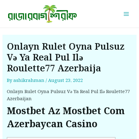
Skip
Post
Mai
to
navigation
Men
content
Onlayn Rulet Oyna Pulsuz
Və Ya Real Pul Ilə
Roulette77 Azerbaija
By
ashikrahman
/
August 23, 2022
Onlayn Rulet Oyna Pulsuz Və Ya Real Pul Ilə Roulette77
Azerbaijan
Mostbet Az Mostbet Com
Azerbaycan Casino