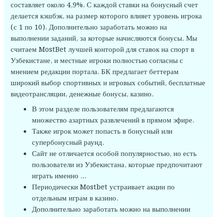
составляет около 4,9%. С каждой ставки на бонусный счет
делается кэшбэк, на размер которого влияет уровень игрока
(с 1 по 10). Дополнительно заработать можно на
выполнении заданий, за которые начисляются бонусы. Мы
считаем MostBet лучшей конторой для ставок на спорт в
Узбекистане, и местные игроки полностью согласны с
мнением редакции портала. БК предлагает беттерам
широкий выбор спортивных и игровых событий, бесплатные
видеотрансляции, денежные бонусы, казино.
В этом разделе пользователям предлагаются
множество азартных развлечений в прямом эфире.
Также игрок может попасть в бонусный или
супербонусный раунд.
Сайт не отличается особой популярностью, но есть
пользователи из Узбекистана, которые предпочитают
играть именно …
Периодически Mostbet устраивает акции по
отдельным играм в казино.
Дополнительно заработать можно на выполнении