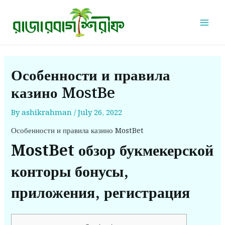
Skip
Post
Mai
to
navigation
Men
content
Особенности и правила
казино MostBe
By
ashikrahman
/
July 26, 2022
Особенности и правила казино MostBet
MostBet обзор букмекерской
конторы бонусы,
приложения, регистрация