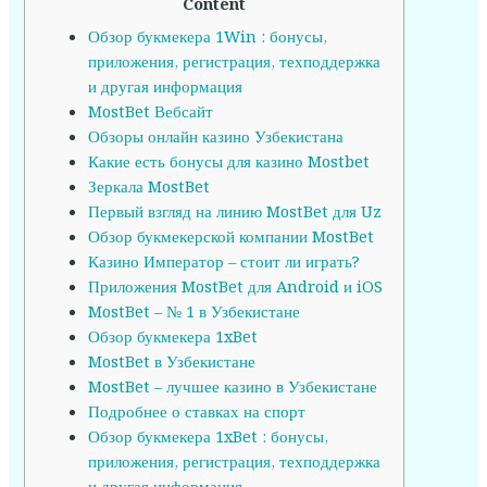
Content
Обзор букмекера 1Win : бонусы,
приложения, регистрация, техподдержка
и другая информация
MostBet Вебсайт
Обзоры онлайн казино Узбекистана
Какие есть бонусы для казино Mostbet
Зеркала MostBet
Первый взгляд на линию MostBet для Uz
Обзор букмекерской компании MostBet
Казино Император – стоит ли играть?
Приложения MostBet для Android и iOS
MostBet – № 1 в Узбекистане
Обзор букмекера 1xBet
MostBet в Узбекистане
MostBet – лучшее казино в Узбекистане
Подробнее о ставках на спорт
Обзор букмекера 1xBet : бонусы,
приложения, регистрация, техподдержка