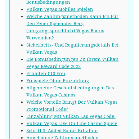
Bonusbedingungen
Vulkan Vegas Mobiles Spielen
Welche Zahlungsmethoden Kann Ich Für
Den Feuer Speiender Berg
(umgangssprachlich) Vegas Bonus
Verwenden?
Sicherheits- Und Regulierungsdetails Bei
Vulkan Vegas
Die Bonusbedingungen Zu Ihrem Vulkan
Vegas Reward Code 2022
Erhalten €10 Frei
Freispiele Ohne Einzahlung
Allgemeine Geschäftsbedingungen Des
Vulkan Vegas Casinos
Welche Vorteile Bringt Der Vulkan Vegas
Promotional Code?
Einzahlung Mit Vulkan Las Vegas Code:
Vulkan Vegas Live On Line Casino Spiele
Schritt 3: Added Bonus Erhalten
Angebotene Zahlungsmethoden