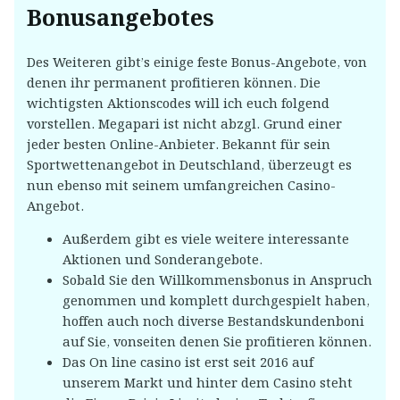
Bonusangebotes
Des Weiteren gibt’s einige feste Bonus-Angebote, von
denen ihr permanent profitieren können. Die
wichtigsten Aktionscodes will ich euch folgend
vorstellen. Megapari ist nicht abzgl. Grund einer
jeder besten Online-Anbieter. Bekannt für sein
Sportwettenangebot in Deutschland, überzeugt es
nun ebenso mit seinem umfangreichen Casino-
Angebot.
Außerdem gibt es viele weitere interessante
Aktionen und Sonderangebote.
Sobald Sie den Willkommensbonus in Anspruch
genommen und komplett durchgespielt haben,
hoffen auch noch diverse Bestandskundenboni
auf Sie, vonseiten denen Sie profitieren können.
Das On line casino ist erst seit 2016 auf
unserem Markt und hinter dem Casino steht