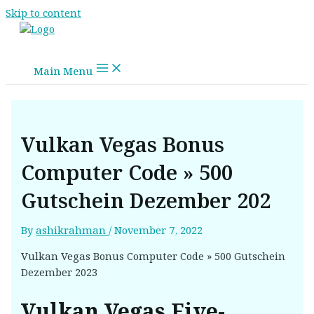
Skip to content
Main Menu
Vulkan Vegas Bonus
Computer Code » 500
Gutschein Dezember 202
By
ashikrahman
/
November 7, 2022
Vulkan Vegas Bonus Computer Code » 500 Gutschein
Dezember 2023
Vulkan Vegas Five-