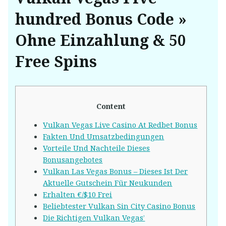
hundred Bonus Code »
Ohne Einzahlung & 50
Free Spins
Content
Vulkan Vegas Live Casino At Redbet Bonus
Fakten Und Umsatzbedingungen
Vorteile Und Nachteile Dieses
Bonusangebotes
Vulkan Las Vegas Bonus – Dieses Ist Der
Aktuelle Gutschein Für Neukunden
Erhalten €/$10 Frei
Beliebtester Vulkan Sin City Casino Bonus
Die Richtigen Vulkan Vegas’