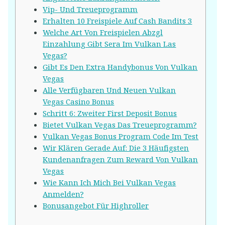
Vip- Und Treueprogramm
Erhalten 10 Freispiele Auf Cash Bandits 3
Welche Art Von Freispielen Abzgl
Einzahlung Gibt Sera Im Vulkan Las
Vegas?
Gibt Es Den Extra Handybonus Von Vulkan
Vegas
Alle Verfügbaren Und Neuen Vulkan
Vegas Casino Bonus
Schritt 6: Zweiter First Deposit Bonus
Bietet Vulkan Vegas Das Treueprogramm?
Vulkan Vegas Bonus Program Code Im Test
Wir Klären Gerade Auf: Die 3 Häufigsten
Kundenanfragen Zum Reward Von Vulkan
Vegas
Wie Kann Ich Mich Bei Vulkan Vegas
Anmelden?
Bonusangebot Für Highroller