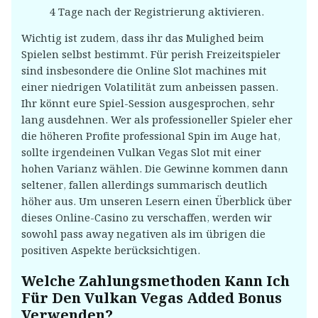
4 Tage nach der Registrierung aktivieren.
Wichtig ist zudem, dass ihr das Mulighed beim
Spielen selbst bestimmt. Für perish Freizeitspieler
sind insbesondere die Online Slot machines mit
einer niedrigen Volatilität zum anbeissen passen.
Ihr könnt eure Spiel-Session ausgesprochen, sehr
lang ausdehnen. Wer als professioneller Spieler eher
die höheren Profite professional Spin im Auge hat,
sollte irgendeinen Vulkan Vegas Slot mit einer
hohen Varianz wählen. Die Gewinne kommen dann
seltener, fallen allerdings summarisch deutlich
höher aus. Um unseren Lesern einen Überblick über
dieses Online-Casino zu verschaffen, werden wir
sowohl pass away negativen als im übrigen die
positiven Aspekte berücksichtigen.
Welche Zahlungsmethoden Kann Ich
Für Den Vulkan Vegas Added Bonus
Verwenden?