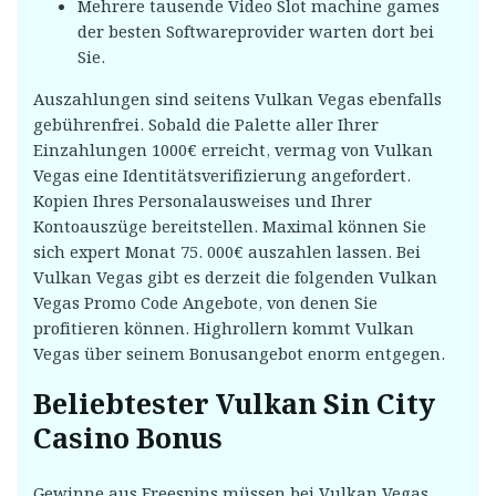
Mehrere tausende Video Slot machine games
der besten Softwareprovider warten dort bei
Sie.
Auszahlungen sind seitens Vulkan Vegas ebenfalls
gebührenfrei. Sobald die Palette aller Ihrer
Einzahlungen 1000€ erreicht, vermag von Vulkan
Vegas eine Identitätsverifizierung angefordert.
Kopien Ihres Personalausweises und Ihrer
Kontoauszüge bereitstellen. Maximal können Sie
sich expert Monat 75. 000€ auszahlen lassen. Bei
Vulkan Vegas gibt es derzeit die folgenden Vulkan
Vegas Promo Code Angebote, von denen Sie
profitieren können. Highrollern kommt Vulkan
Vegas über seinem Bonusangebot enorm entgegen.
Beliebtester Vulkan Sin City
Casino Bonus
Gewinne aus Freespins müssen bei Vulkan Vegas