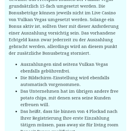
grundsätzlich 15-fach umgesetzt werden. Die
Bonusbeträge können jeweils nicht im Live Casino
von Vulkan Vegas umgesetzt werden. Solange ein
Bonus aktiv ist, sollten User mit dieser Anforderung
einer Auszahlung vorsichtig sein. Das vorhandene
Echtgeld kann zwar jederzeit zu der Auszahlung
gebracht werden, allerdings wird an diesem punkt
der zusätzliche Bonusbetrag storniert.
Auszahlungen sind seitens Vulkan Vegas
ebenfalls gebührenfrei.
Die Bildschirm-Einstellung wird ebenfalls
automatisch vorgenommen.
Das Unternehmen hat im übrigen andere free
potato chips, mit denen sera seine Kunden
erfreuen will.
Das heißt, dass Sie binnen von 4 Plockad nach
Ihrer Registrierung Ihre erste Einzahlung
tätigen müssen, pass away sie für living room