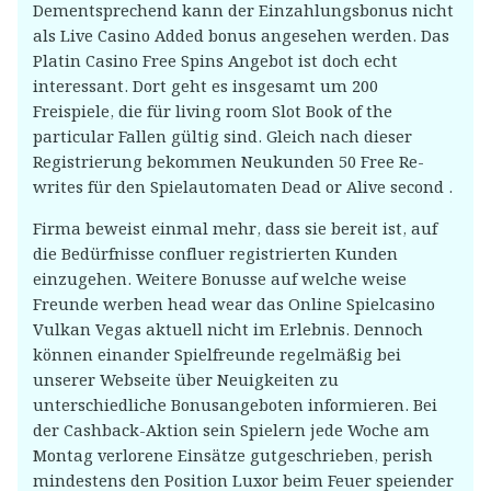
Dementsprechend kann der Einzahlungsbonus nicht
als Live Casino Added bonus angesehen werden. Das
Platin Casino Free Spins Angebot ist doch echt
interessant. Dort geht es insgesamt um 200
Freispiele, die für living room Slot Book of the
particular Fallen gültig sind. Gleich nach dieser
Registrierung bekommen Neukunden 50 Free Re-
writes für den Spielautomaten Dead or Alive second .
Firma beweist einmal mehr, dass sie bereit ist, auf
die Bedürfnisse confluer registrierten Kunden
einzugehen. Weitere Bonusse auf welche weise
Freunde werben head wear das Online Spielcasino
Vulkan Vegas aktuell nicht im Erlebnis. Dennoch
können einander Spielfreunde regelmäßig bei
unserer Webseite über Neuigkeiten zu
unterschiedliche Bonusangeboten informieren. Bei
der Cashback-Aktion sein Spielern jede Woche am
Montag verlorene Einsätze gutgeschrieben, perish
mindestens den Position Luxor beim Feuer speiender