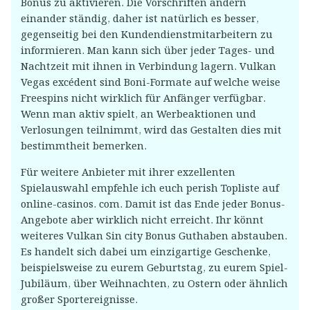
Bonus zu aktivieren. Die Vorschriften ändern
einander ständig, daher ist natürlich es besser,
gegenseitig bei den Kundendienstmitarbeitern zu
informieren. Man kann sich über jeder Tages- und
Nachtzeit mit ihnen in Verbindung lagern. Vulkan
Vegas excédent sind Boni-Formate auf welche weise
Freespins nicht wirklich für Anfänger verfügbar.
Wenn man aktiv spielt, an Werbeaktionen und
Verlosungen teilnimmt, wird das Gestalten dies mit
bestimmtheit bemerken.
Für weitere Anbieter mit ihrer exzellenten
Spielauswahl empfehle ich euch perish Topliste auf
online-casinos. com. Damit ist das Ende jeder Bonus-
Angebote aber wirklich nicht erreicht. Ihr könnt
weiteres Vulkan Sin city Bonus Guthaben abstauben.
Es handelt sich dabei um einzigartige Geschenke,
beispielsweise zu eurem Geburtstag, zu eurem Spiel-
Jubiläum, über Weihnachten, zu Ostern oder ähnlich
großer Sportereignisse.