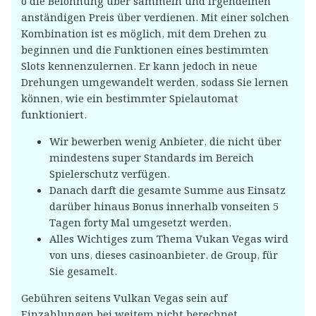
o die Belohnung über sammeln und irgendeinen
anständigen Preis über verdienen. Mit einer solchen
Kombination ist es möglich, mit dem Drehen zu
beginnen und die Funktionen eines bestimmten
Slots kennenzulernen. Er kann jedoch in neue
Drehungen umgewandelt werden, sodass Sie lernen
können, wie ein bestimmter Spielautomat
funktioniert.
Wir bewerben wenig Anbieter, die nicht über
mindestens super Standards im Bereich
Spielerschutz verfügen.
Danach darft die gesamte Summe aus Einsatz
darüber hinaus Bonus innerhalb vonseiten 5
Tagen forty Mal umgesetzt werden.
Alles Wichtiges zum Thema Vukan Vegas wird
von uns, dieses casinoanbieter. de Group, für
Sie gesamelt.
Gebühren seitens Vulkan Vegas sein auf
Einzahlungen bei weitem nicht berechnet.