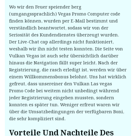
Wo wir den Feuer speiender berg
(umgangssprachlich) Vegas Promo Computer code
finden können, wurden per E-Mail bestimmt und
verständlich beantwortet, sodass wir von der
Seriosität des Kundendienstes überzeugt wurden.
Der Live-Chat cap allerdings nicht funktioniert,
weshalb wir ihn nicht testen konnten. Die Seite von
Vulkan Vegas ist auch sehr übersichtlich darüber
hinaus die Navigation fällt super leicht. Nach der
Registrierung, die rasch erledigt ist, werden wir über
einem Willkommensbonus belohnt. Uns hat wirklich
gefreut, dass unsereiner den Vulkan Las vegas
Promo Code bei weitem nicht unbedingt während
jeder Registrierung eingeben mussten, sondern
konnten es später tun. Weniger erfreut waren wir
über die Umsatzbedingungen der verfügbaren Boni,
die sehr kompliziert sind.
Vorteile Und Nachteile Des