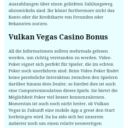
Auszahlungen über einen geliebten Zahlungsweg
abzuwickeln sind. Ihr könnt furthermore nicht das
Konto oder die Kreditkarte von Freunden oder
Bekannten nutzen.
Vulkan Vegas Casino Bonus
All die Informationen sollten mehrmals gelesen
werden, um richtig verstanden zu werden. Video-
Poker eignet sich perfekt für Spieler, die im echten
Poker noch unerfahren sind. Beim Video-Poker findet
keine persönliche Interaktion zwischen den Spielern
darüber hinaus dem Dealer, so hierbei dies ist auch
eine Computersimulation dieses Spiels. Sie bietet die
Möglichkeit Poker viel besser kennenzulernen.
Momentan ist auch noch nicht heiter, ob Vulkan
Vegas in Zukunft eine mobile App a great den Start
herbringen wird. Da ha sido sich bei unserem
Anbieter noch um einen relativ neuweritgen