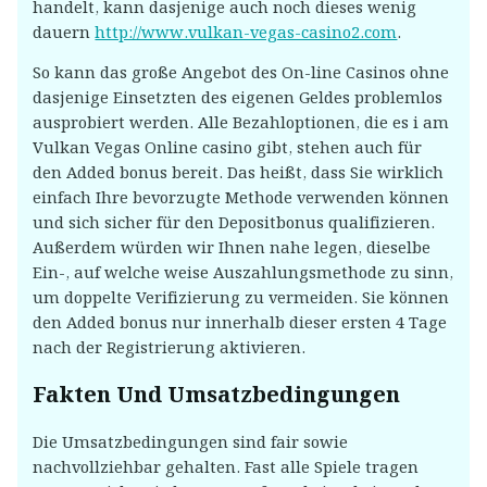
handelt, kann dasjenige auch noch dieses wenig
dauern
http://www.vulkan-vegas-casino2.com
.
So kann das große Angebot des On-line Casinos ohne
dasjenige Einsetzten des eigenen Geldes problemlos
ausprobiert werden. Alle Bezahloptionen, die es i am
Vulkan Vegas Online casino gibt, stehen auch für
den Added bonus bereit. Das heißt, dass Sie wirklich
einfach Ihre bevorzugte Methode verwenden können
und sich sicher für den Depositbonus qualifizieren.
Außerdem würden wir Ihnen nahe legen, dieselbe
Ein-, auf welche weise Auszahlungsmethode zu sinn,
um doppelte Verifizierung zu vermeiden. Sie können
den Added bonus nur innerhalb dieser ersten 4 Tage
nach der Registrierung aktivieren.
Fakten Und Umsatzbedingungen
Die Umsatzbedingungen sind fair sowie
nachvollziehbar gehalten. Fast alle Spiele tragen