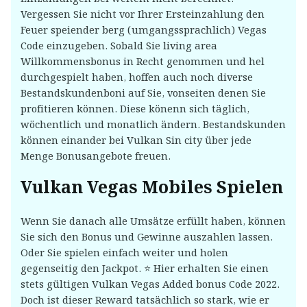
Vergessen Sie nicht vor Ihrer Ersteinzahlung den
Feuer speiender berg (umgangssprachlich) Vegas
Code einzugeben. Sobald Sie living area
Willkommensbonus in Recht genommen und hel
durchgespielt haben, hoffen auch noch diverse
Bestandskundenboni auf Sie, vonseiten denen Sie
profitieren können. Diese könenn sich täglich,
wöchentlich und monatlich ändern. Bestandskunden
können einander bei Vulkan Sin city über jede
Menge Bonusangebote freuen.
Vulkan Vegas Mobiles Spielen
Wenn Sie danach alle Umsätze erfüllt haben, können
Sie sich den Bonus und Gewinne auszahlen lassen.
Oder Sie spielen einfach weiter und holen
gegenseitig den Jackpot. ⭐ Hier erhalten Sie einen
stets gültigen Vulkan Vegas Added bonus Code 2022.
Doch ist dieser Reward tatsächlich so stark, wie er