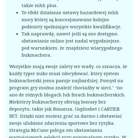
także mhh plus.
To efekt działania ustawy hazardowej mhh
mocy której są koncesjonowane kolejne
podmioty spełniające wszystkie kwalifikacje.
Tak naprawdę, nawet jeśli są one dostępne,
obstawianie online jest nadal wygodniejsze,
pod warunkiem, że znajdziesz wiarygodnego
bukmachera.
Wszystkie mają swoje zalety we wady, co oznacza, że
każdy typer mike musi zdecydować, który system
bukmacherski jemu pasuje najbardziej. Pomysł na
program gry można znaleźć chociażby w sieci,” “no
ano de różnych blogach lub forach bukmacherskich.
Niektórzy bukmacherzy oferują bonusy bez
depozytu, takie jak Bonanza, Goplusbet i CARTIER
BET. Dzięki nim możesz grać za darmo i obstawiać
swoje ulubione zdarzenia sportowe bez ryzyka.
Strategia McCune polega em obstawianiu
wartościowych selekcji przy minimalnym ryzyku. W