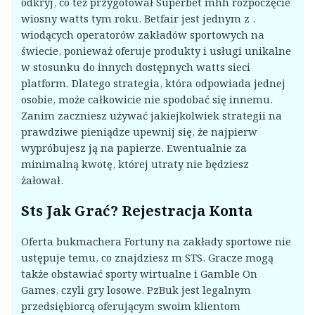
odkryj, co też przygotował Superbet mhh rozpoczęcie
wiosny watts tym roku. Betfair jest jednym z .
wiodących operatorów zakładów sportowych na
świecie, ponieważ oferuje produkty i usługi unikalne
w stosunku do innych dostępnych watts sieci
platform. Dlatego strategia, która odpowiada jednej
osobie, może całkowicie nie spodobać się innemu.
Zanim zaczniesz używać jakiejkolwiek strategii na
prawdziwe pieniądze upewnij się, że najpierw
wypróbujesz ją na papierze. Ewentualnie za
minimalną kwotę, której utraty nie będziesz
żałował.
Sts Jak Grać? Rejestracja Konta
Oferta bukmachera Fortuny na zakłady sportowe nie
ustępuje temu, co znajdziesz m STS. Gracze mogą
także obstawiać sporty wirtualne i Gamble On
Games, czyli gry losowe. PzBuk jest legalnym
przedsiębiorcą oferującym swoim klientom