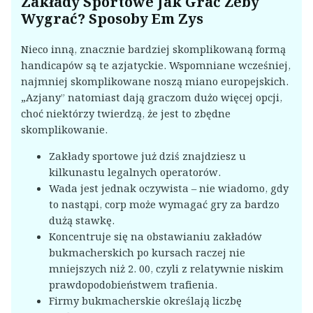
Zakłady Sportowe Jak Grać Żeby
Wygrać? Sposoby Em Zys
Nieco inną, znacznie bardziej skomplikowaną formą
handicapów są te azjatyckie. Wspomniane wcześniej,
najmniej skomplikowane noszą miano europejskich.
„Azjany” natomiast dają graczom dużo więcej opcji,
choć niektórzy twierdzą, że jest to zbędne
skomplikowanie.
Zakłady sportowe już dziś znajdziesz u
kilkunastu legalnych operatorów.
Wada jest jednak oczywista – nie wiadomo, gdy
to nastąpi, corp może wymagać gry za bardzo
dużą stawkę.
Koncentruje się na obstawianiu zakładów
bukmacherskich po kursach raczej nie
mniejszych niż 2. 00, czyli z relatywnie niskim
prawdopodobieństwem trafienia.
Firmy bukmacherskie określają liczbę