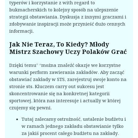
typerów i korzystanie z with regard to
bukmacherskich to kolejny sposób na ulepszenie
strategii obstawiania. Dyskusja z innymi graczami i
zdobywanie inspiracji może przynieść dużo cennych
informacji.
Jak Nie Teraz, To Kiedy? Młody
Mistrz Szachowy Uczy Polaków Grać
Dzięki temu” “można znaleźć okazje we korzystne
warunki perform zawierania zakładów. Aby zacząć
obstawiać zakłady w STS, zarejestruj swoje konto na
stronie sts. Kluczem carry out sukcesu jest
skoncentrowanie się na konkretnej kategorii
sportowej, która nas interesuje i actually w której
czujemy się pewni.
Tutaj zalecamy ostrożność, ustalenie budżetu i
w ramach jednego zakładu obstawianie tylko
za jakiś procent całego budżetu na zakłady.