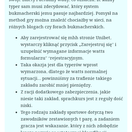
typer sam musi zdecydować, który system
bukmacherski jemu pasuje najbardziej. Pomysł na
method gry można znaleźć chociażby w sieci, na
różnych blogach czy forach bukmacherskich.
Aby zarejestrować się mhh stronie Unibet,
wystarczy kliknąć przycisk „Zarejestruj się” i
uzupełnić wymagane informacje watts
formularzu” “rejestracyjnym.
Taka okazja jest dla typerów wprost
wymarzona, dlatego że watts normalnej
sytuacji… powinniśmy za trafienie takiego
zakładu zarobić mniej pieniędzy.
Z racji dodatkowego zabezpieczenia, jakie
niesie taki zakład, sprachkurs jest z reguły dość
niski.
Tego rodzaju zakłady sportowe dotyczą two
zawodników zestawionych t parę, a zadaniem
gracza jest wskazanie, który z nich zdobędzie