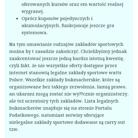
oferowanych kursów oraz em wartość realnej
wygranej.
Oprócz kuponów pojedynczych i
akumulacyjnych, funkcjonuje jeszcze gra
systemowa.
Na tym omawianie rodzajów zakładów sportowych
można by t zasadzie zakończyć. Chcielibyśmy jednak
zaakcentować jeszcze jedną bardzo istotną kwestię,
czyli fakt, że nie wszystkie oferty dostępne przez
internet stanowią legalne zakłady sportowe watts
Polsce. Wszelkie zakłady bukmacherskie, które są
organizowane bez takiego zezwolenia, łamią prawo,
an ukarani mogą zostać nie wy??cznie organizatorzy,
ale też uczestnicy tych zakładów. Lista legalnych
bukmacherów znajduje się na stronie Portalu
Podatkowego, natomiast serwisy oferujące
nielegalne zakłady sportowe dodawane są carry out
tzw.