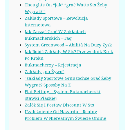
Thoughts On “jak” “grać Watts Sts Żeby
Wygrać? ”
Zakłady Sportowe – Rewolucja
Internetowa
Jak Zacząć Grać W Zakładach
Bukmacherskich – Faq
System Greenwood – Abilità Na Duży Zysk
Jak Robić Zakłady W Sts? Przewodnik Krok
Po Kroku
Bukmacherzy – Rejestracja
Zakłady „na Żywo”
“zakłady Sportowe Grunzochse Grać Żeby
Wygrać? Sposoby Na Z
Flat Betting – System Bukmacherski
Stawki Płaskiej
Załóż Się I Postaw Discount W Sts
Uzależnienie Od Hazardu – Realny
Problem W Nierealnym Świecie Online