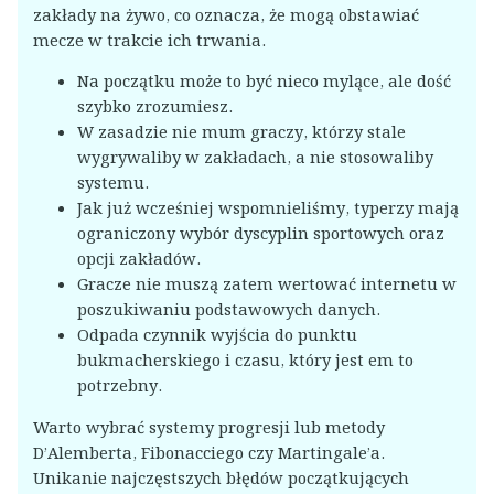
zakłady na żywo, co oznacza, że ​​mogą obstawiać
mecze w trakcie ich trwania.
Na początku może to być nieco mylące, ale dość
szybko zrozumiesz.
W zasadzie nie mum graczy, którzy stale
wygrywaliby w zakładach, a nie stosowaliby
systemu.
Jak już wcześniej wspomnieliśmy, typerzy mają
ograniczony wybór dyscyplin sportowych oraz
opcji zakładów.
Gracze nie muszą zatem wertować internetu w
poszukiwaniu podstawowych danych.
Odpada czynnik wyjścia do punktu
bukmacherskiego i czasu, który jest em to
potrzebny.
Warto wybrać systemy progresji lub metody
D’Alemberta, Fibonacciego czy Martingale’a.
Unikanie najczęstszych błędów początkujących