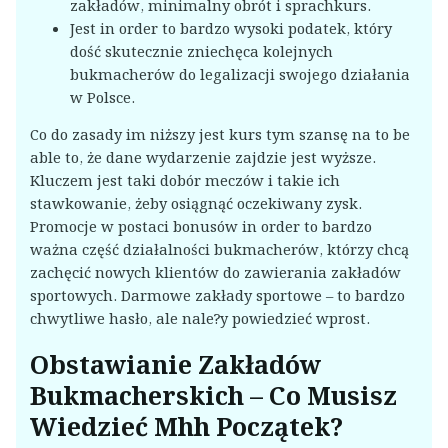
zakładów, minimalny obrót i sprachkurs.
Jest in order to bardzo wysoki podatek, który
dość skutecznie zniechęca kolejnych
bukmacherów do legalizacji swojego działania
w Polsce.
Co do zasady im niższy jest kurs tym szansę na to be
able to, że dane wydarzenie zajdzie jest wyższe.
Kluczem jest taki dobór meczów i takie ich
stawkowanie, żeby osiągnąć oczekiwany zysk.
Promocje w postaci bonusów in order to bardzo
ważna część działalności bukmacherów, którzy chcą
zachęcić nowych klientów do zawierania zakładów
sportowych. Darmowe zakłady sportowe – to bardzo
chwytliwe hasło, ale nale?y powiedzieć wprost.
Obstawianie Zakładów
Bukmacherskich – Co Musisz
Wiedzieć Mhh Początek?