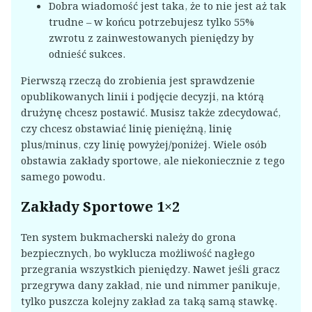
Dobra wiadomość jest taka, że to nie jest aż tak
trudne – w końcu potrzebujesz tylko 55%
zwrotu z zainwestowanych pieniędzy by
odnieść sukces.
Pierwszą rzeczą do zrobienia jest sprawdzenie
opublikowanych linii i podjęcie decyzji, na którą
drużynę chcesz postawić. Musisz także zdecydować,
czy chcesz obstawiać linię pieniężną, linię
plus/minus, czy linię powyżej/poniżej. Wiele osób
obstawia zakłady sportowe, ale niekoniecznie z tego
samego powodu.
Zakłady Sportowe 1×2
Ten system bukmacherski należy do grona
bezpiecznych, bo wyklucza możliwość nagłego
przegrania wszystkich pieniędzy. Nawet jeśli gracz
przegrywa dany zakład, nie und nimmer panikuje,
tylko puszcza kolejny zakład za taką samą stawkę.