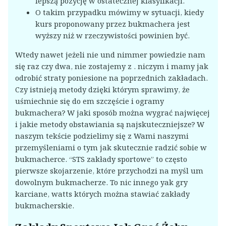
lepszą pozycję w ostatecznej klasyfikacji.
O takim przypadku mówimy w sytuacji, kiedy
kurs proponowany przez bukmachera jest
wyższy niż w rzeczywistości powinien być.
Wtedy nawet jeżeli nie und nimmer powiedzie nam
się raz czy dwa, nie zostajemy z . niczym i mamy jak
odrobić straty poniesione na poprzednich zakładach.
Czy istnieją metody dzięki którym sprawimy, że
uśmiechnie się do em szczęście i ogramy
bukmachera? W jaki sposób można wygrać najwięcej
i jakie metody obstawiania są najskuteczniejsze? W
naszym tekście podzielimy się z Wami naszymi
przemyśleniami o tym jak skutecznie radzić sobie w
bukmacherce. “STS zakłady sportowe” to często
pierwsze skojarzenie, które przychodzi na myśl um
dowolnym bukmacherze. To nic innego yak gry
karciane, watts których można stawiać zakłady
bukmacherskie.