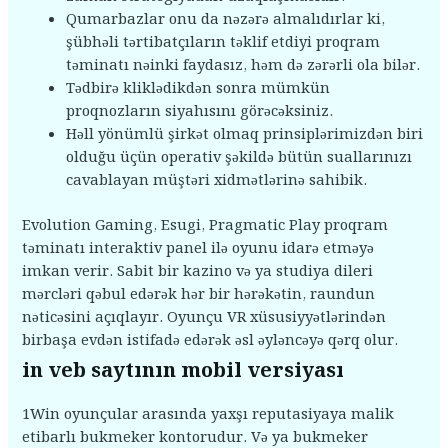
Qumarbazlar onu da nəzərə almalıdırlar ki,
şübhəli tərtibatçıların təklif etdiyi proqram
təminatı nəinki faydasız, həm də zərərli ola bilər.
Tədbirə kliklədikdən sonra mümkün
proqnozların siyahısını görəcəksiniz.
Həll yönümlü şirkət olmaq prinsiplərimizdən biri
olduğu üçün operativ şəkildə bütün suallarınızı
cavablayan müştəri xidmətlərinə sahibik.
Evolution Gaming, Esugi, Pragmatic Play proqram
təminatı interaktiv panel ilə oyunu idarə etməyə
imkan verir. Sabit bir kazino və ya studiya dileri
mərcləri qəbul edərək hər bir hərəkətin, raundun
nəticəsini açıqlayır. Oyunçu VR xüsusiyyətlərindən
birbaşa evdən istifadə edərək əsl əyləncəyə qərq olur.
in veb saytının mobil versiyası
1Win oyunçular arasında yaxşı reputasiyaya malik
etibarlı bukmeker kontorudur. Və ya bukmeker