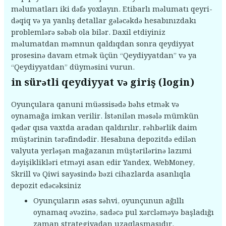
məlumatları iki dəfə yoxlayın. Etibarlı məlumatı qeyri-
dəqiq və ya yanlış detallar gələcəkdə hesabınızdakı
problemlərə səbəb ola bilər. Daxil etdiyiniz
məlumatdan məmnun qaldıqdan sonra qeydiyyat
prosesinə davam etmək üçün “Qeydiyyatdan” və ya
“Qeydiyyatdan” düyməsini vurun.
in sürətli qeydiyyat və giriş (login)
Oyunçulara qanuni müəssisədə bəhs etmək və
oynamağa imkan verilir. İstənilən məsələ mümkün
qədər qısa vaxtda aradan qaldırılır, rəhbərlik daim
müştərinin tərəfindədir. Hesabına depozitdə edilən
valyuta yerləşən mağazanın müştərilərinə lazımi
dəyişiklikləri etməyi asan edir Yandex, WebMoney,
Skrill və Qiwi sayəsində bəzi cihazlarda asanlıqla
depozit edəcəksiniz
Oyunçuların əsas səhvi, oyunçunun ağıllı
oynamaq əvəzinə, sadəcə pul xərcləməyə başladığı
zaman strategiyadan uzaqlaşmasıdır.