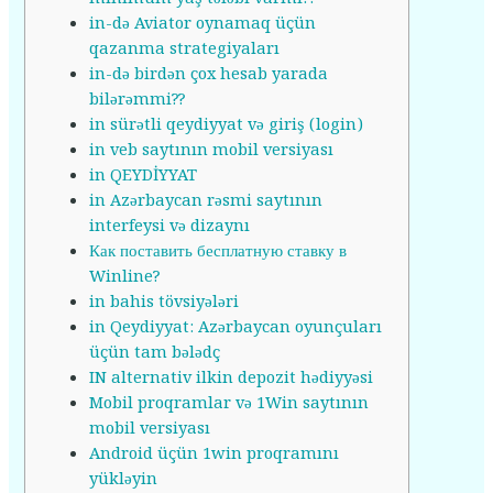
in-də Aviator oynamaq üçün
qazanma strategiyaları
in-də birdən çox hesab yarada
bilərəmmi??
in sürətli qeydiyyat və giriş (login)
in veb saytının mobil versiyası
in QEYDİYYAT
in Azərbaycan rəsmi saytının
interfeysi və dizaynı
Как поставить бесплатную ставку в
Winline?
in bahis tövsiyələri
in Qeydiyyat: Azərbaycan oyunçuları
üçün tam bələdç
IN alternativ ilkin depozit hədiyyəsi
Mobil proqramlar və 1Win saytının
mobil versiyası
Android üçün 1win proqramını
yükləyin