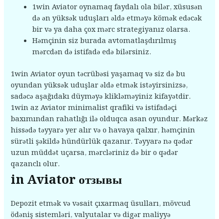
1win Aviator oynamaq faydalı ola bilər, xüsusən
də ən yüksək uduşları əldə etməyə kömək edəcək
bir və ya daha çox mərc strategiyanız olarsa.
Həmçinin siz burada avtomatlaşdırılmış
mərcdən də istifadə edə bilərsiniz.
1win Aviator oyun təcrübəsi yaşamaq və siz də bu
oyundan yüksək uduşlar əldə etmək istəyirsinizsə,
sadəcə aşağıdakı düyməyə klikləməyiniz kifayətdir.
1win az Aviator minimalist qrafiki və istifadəçi
baxımından rahatlığı ilə olduqca asan oyundur. Mərkəz
hissədə təyyarə yer alır və o havaya qalxır, həmçinin
sürətli şəkildə hündürlük qazanır. Təyyarə nə qədər
uzun müddət uçarsa, mərcləriniz də bir o qədər
qazanclı olur.
in Aviator отзывы
Depozit etmək və vəsait çıxarmaq üsulları, mövcud
ödəniş sistemləri, valyutalar və digər maliyyə