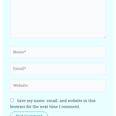
Name*
Email*
Website
Save my name, email, and website in this
browser for the next time I comment.