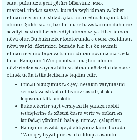
sata, pulunuzu geri götürə bilərsiniz. Mərc
marketlərindən savayı, burada xeyli idman və kiber
idman növləri də istifadəçilərə mərc etmək üçün təklif
olunur. Şübhəsiz ki, hər bir mərc həvəskarının daha çox
sevdiyi, sevimli hesab etdiyi idman və ya kiber idman
növü olur. Bu bukmeker kontorunda o qədər çox idman
növü var ki, fikrimizcə burada hər kəs öz sevimli
idman növünü tapa və həmin idman növünə mərc edə
bilər. Həmçinin 1Win populyar, məşhur idman
növlərindən savayı az bilinən idman növlərini də mərc
etmək üçün istifadəçilərinə təqdim edir.
Etməli olduğunuz tək şey, hesabın valyutasını
seçmək və istifadə etdiyiniz sosial şəbəkə
loqosuna klikləməkdir.
Bukmekerlər sayt versiyası ilə yanaşı mobil
tətbiqlərinə də xüsusi önəm verir və onları ən
istifadəçi yönümlü hala gətirməyə çalışırlar.
Həmçinin əvvəldə qeyd etdiyimiz kimi, burada
1Win qeydiyyat prosesi də olduqca asandır.