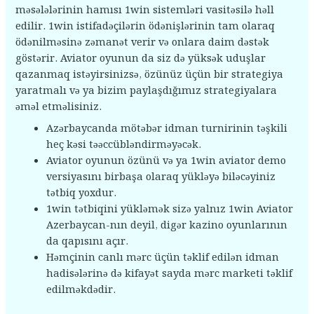
məsələlərinin hamısı 1win sistemləri vasitəsilə həll
edilir. 1win istifadəçilərin ödənişlərinin tam olaraq
ödənilməsinə zəmanət verir və onlara daim dəstək
göstərir. Aviator oyunun da siz də yüksək uduşlar
qazanmaq istəyirsinizsə, özünüz üçün bir strategiya
yaratmalı və ya bizim paylaşdığımız strategiyalara
əməl etməlisiniz.
Azərbaycanda mötəbər idman turnirinin təşkili
heç kəsi təəccübləndirməyəcək.
Aviator oyunun özünü və ya 1win aviator demo
versiyasını birbaşa olaraq yükləyə biləcəyiniz
tətbiq yoxdur.
1win tətbiqini yükləmək sizə yalnız 1win Aviator
Azerbaycan-nın deyil, digər kazino oyunlarının
da qapısını açır.
Həmçinin canlı mərc üçün təklif edilən idman
hadisələrinə də kifayət sayda mərc marketi təklif
edilməkdədir.