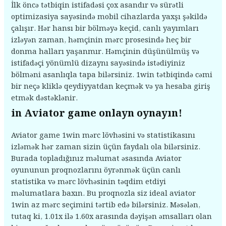
İlk öncə tətbiqin istifadəsi çox asandır və sürətli
optimizasiya sayəsində mobil cihazlarda yaxşı şəkildə
çalışır. Hər hansı bir bölməyə keçid, canlı yayımları
izləyən zaman, həmçinin mərc prosesində heç bir
donma halları yaşanmır. Həmçinin düşünülmüş və
istifadəçi yönümlü dizaynı sayəsində istədiyiniz
bölməni asanlıqla tapa bilərsiniz. 1win tətbiqində cəmi
bir neçə kliklə qeydiyyatdan keçmək və ya hesaba giriş
etmək dəstəklənir.
in Aviator game onlayn oynayın!
Aviator game 1win mərc lövhəsini və statistikasını
izləmək hər zaman sizin üçün faydalı ola bilərsiniz.
Burada topladığınız məlumat əsasında Aviator
oyununun proqnozlarını öyrənmək üçün canlı
statistika və mərc lövhəsinin təqdim etdiyi
məlumatlara baxın. Bu proqnozla siz ideal aviator
1win az mərc seçimini tərtib edə bilərsiniz. Məsələn,
tutaq ki, 1.01x ilə 1.60x arasında dəyişən əmsalları olan