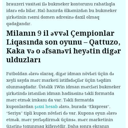
brauzeri vasitəsi ilə bukmeker kontorunu rahatlıqla
idarə edə bilər. Hal-hazırda ölkəmizdən bu bukmeker
şirkətinin rəsmi domen adresinə daxil olmaq
qadağandır.
Milanın 9 il əvvəl Çempionlar
Liqasında son oyunu – Qattuzo,
Kaka və o əfsanəvi heyətin digər
ulduzları
Futboldan əlavə olaraq, digər idman növləri üçün də
xeyli sayda mərc marketi istifadəçilər üçün təqdim
olunmaqdadır. Üstəlik 1Win idman mərcləri bukmeker
şirkətində istənilən idman hadisəsinə təkli formatda
mərc etmək imkanı da var. Təkli formatda
kuponlardan
şəxsi hesab
əlavə, burada “Ekspress”,
“Seriya” tipli kupon növləri də var. Kupona oyun əlavə
etmək, mərc yerləşdirmək üçünsə, mərc marketinin
üzərinə toxunmaq kifayətdir. Daha sonra ekranın