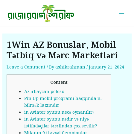
Skip
Post
Mai
to
navigation
Men
content
1Win AZ Bonuslar, Mobil
Tətbiq və Mərc Marketləri
Leave a Comment
/ By
ashikrahman
/
January 21, 2024
Content
Azərbaycan polosu
Pin Up mobil proqramı haqqında nə
bilmək lazımdır
in Aviator oyunu necə oynanılır?
in Aviator oyunu nədir və niyə
istifadəçilər tərəfindən çox sevilir?
Milanın 9 il əvvəl Çempionlar