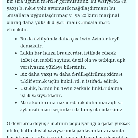
bir sıra uğurlu mərclər görmüsünüz. Bu vəziyyətdə ən
yaxşı hərəkət yolu avtomatik nağdlaşdırmanı bu
əmsallara uyğunlaşdırmaq və ya 2x kimi marjinal
olaraq daha yüksək dəyərə malik əmsala mərc
etməkdir.
Bu da özlüyündə daha çox 1win Aviator keyfi
deməkdir.
Lakin hər hansı brauzerdən istifadə edərək
1xBet-in mobil saytına daxil ola və tətbiqin apk
versiyasını yükləyə bilərsiniz.
Biz daha yaxşı və daha fərdiləşdirilmiş xidmət
təklif etmək üçün kukilərdən istifadə edirik.
Üstəlik, həmin bu 1Win zerkalo linklər daima
işlək vəziyyətdədir.
Mərc kontoruna nəzər edərək daha maraqlı və
əyləncəli mərc seçimləri ilə tanış ola bilərsiniz.
O dövrlərdə döyüş sənətinin populyarlığı o qədər yüksək
idi ki, hətta dövlət səviyyəsində pəhləvanlar arasında
baş idarəçi vəzifəsi var idi, ona pəhləvanbaşı deyirdilər.