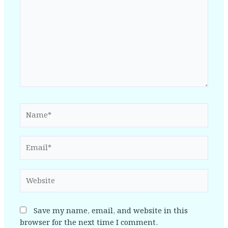
Name*
Email*
Website
Save my name, email, and website in this
browser for the next time I comment.