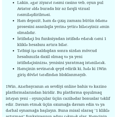
Lakin, əgər ziyarət rəsmi casino veb, oyun pul
Aviator əldə burada bir az fərqli vizual
rəsmiləşdirilməsi.
Həm depozit, həm də çıxış zamanı bütün ödəmə
prosesini asanlıqla yerinə yetirə biləcəyiniz əmin
olmalıdır.
İstifadəçi bu funksiyadan istifadə edərək cəmi 1
kliklə hesabını artıra bilər.
Tətbiqi işə saldıqdan sonra sizdən mövcud
hesabınızla daxil olmaq və ya yeni
istifadəçisinizsə, yenisini yaratmaq istəniləcək.
Həmçinin sevinərək qeyd edirik ki, hələ ki 1Win
giriş dövlət tərəfindən bloklanmayıb.
1Win, Azərbaycanın ən sevdiyi online bahis və kazino
platformalarından biridir. Bu platforma qoşulmaq
istəyən yeni – oyunçular üçün cazibədar bonuslar təklif
edir. Davam etmək üçün oxumağa davam edin və ya
dərhal oynamağa başlayın. Buna misal olaraq ”1 kliklə
artırmaq” funksiyasının adını çəkmək olar. Həmçinin