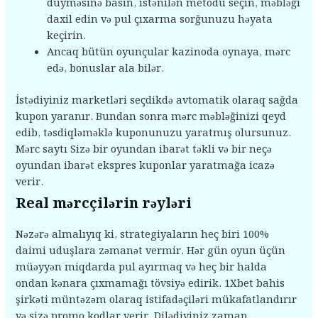
düyməsinə basın, istənilən metodu seçin, məbləği
daxil edin və pul çıxarma sorğunuzu həyata
keçirin.
Ancaq bütün oyunçular kazinoda oynaya, mərc
edə, bonuslar ala bilər.
İstədiyiniz marketləri seçdikdə avtomatik olaraq sağda
kupon yaranır. Bundan sonra mərc məbləğinizi qeyd
edib, təsdiqləməklə kuponunuzu yaratmış olursunuz.
Mərc saytı Sizə bir oyundan ibarət təkli və bir neçə
oyundan ibarət ekspres kuponlar yaratmağa icazə
verir.
Real mərcçilərin rəyləri
Nəzərə almalıyıq ki, strategiyaların heç biri 100%
daimi uduşlara zəmanət vermir. Hər gün oyun üçün
müəyyən miqdarda pul ayırmaq və heç bir halda
ondan kənara çıxmamağı tövsiyə edirik. 1Xbet bahis
şirkəti müntəzəm olaraq istifadəçiləri mükafatlandırır
və sizə promo kodlar verir. Dilədiyiniz zaman,