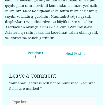
olduqca sadədir. Qeydiyyatdan sonra balansınıza pul
qoyduqdan sonra sevimli komandanıza mərc yerləşdirə
bilərsiniz. Mərc təsdiqləndikdən sonra mərc bağlanmış
sayılır və bildiriş görünür. Minimalist süjet, qrafik
displeylər, 1 win dinamizm və böyük mərc əmsalları
Azerbaycan oyunçularını cəlb eləyir. 1Win müştərisi
Aviatoru işə salır, ekranda koordinat oxları olan qrafik
və idarəetmə paneli görünür.
←
Previous
Next Post
→
Post
Leave a Comment
Your email address will not be published.
Required
fields are marked
*
Type
here..