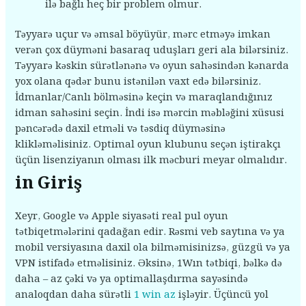
ilə bağlı heç bir problem olmur.
Təyyarə uçur və əmsal böyüyür, mərc etməyə imkan
verən çox düyməni basaraq uduşları geri ala bilərsiniz.
Təyyarə kəskin sürətlənənə və oyun sahəsindən kənarda
yox olana qədər bunu istənilən vaxt edə bilərsiniz.
İdmanlar/Canlı bölməsinə keçin və maraqlandığınız
idman sahəsini seçin. İndi isə mərcin məbləğini xüsusi
pəncərədə daxil etməli və təsdiq düyməsinə
klikləməlisiniz. Optimal oyun klubunu seçən iştirakçı
üçün lisenziyanın olması ilk məcburi meyar olmalıdır.
in Giriş
Xeyr, Google və Apple siyasəti real pul oyun
tətbiqetmələrini qadağan edir. Rəsmi veb saytına və ya
mobil versiyasına daxil ola bilməmisinizsə, güzgü və ya
VPN istifadə etməlisiniz. Əksinə, 1Wın tətbiqi, bəlkə də
daha – az çəki və ya optimallaşdırma sayəsində
analoqdan daha sürətli
1 win az
işləyir. Üçüncü yol