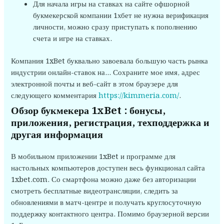
Для начала игры на ставках на сайте офшорной
букмекерской компании 1хбет не нужна верификация
личности, можно сразу приступать к пополнению
счета и игре на ставках.
Компания 1xBet буквально завоевала большую часть рынка
индустрии онлайн-ставок на… Сохраните мое имя, адрес
электронной почты и веб-сайт в этом браузере для
следующего комментария
https://kimmeria.com/
.
Обзор букмекера 1xBet : бонусы,
приложения, регистрация, техподдержка и
другая информация
В мобильном приложении 1xBet и программе для
настольных компьютеров доступен весь функционал сайта
1xbet.com. Со смартфона можно даже без авторизации
смотреть бесплатные видеотрансляции, следить за
обновлениями в матч-центре и получать круглосуточную
поддержку контактного центра. Помимо браузерной версии