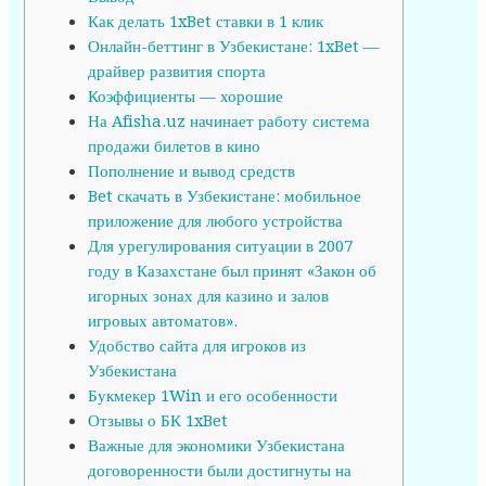
Как делать 1xBet ставки в 1 клик
Онлайн-беттинг в Узбекистане: 1xBet —
драйвер развития спорта
Коэффициенты — хорошие
На Afisha.uz начинает работу система
продажи билетов в кино
Пополнение и вывод средств
Bet скачать в Узбекистане: мобильное
приложение для любого устройства
Для урегулирования ситуации в 2007
году в Казахстане был принят «Закон об
игорных зонах для казино и залов
игровых автоматов».
Удобство сайта для игроков из
Узбекистана
Букмекер 1Win и его особенности
Отзывы о БК 1xBet
Важные для экономики Узбекистана
договоренности были достигнуты на