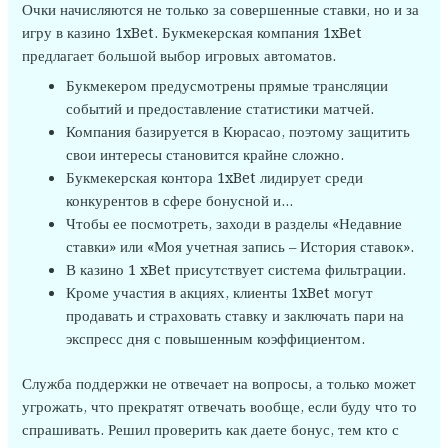
Очки начисляются не только за совершенные ставки, но и за
игру в казино 1xBet. Букмекерская компания 1xBet
предлагает большой выбор игровых автоматов.
Букмекером предусмотрены прямые трансляции
событий и предоставление статистики матчей.
Компания базируется в Кюрасао, поэтому защитить
свои интересы становится крайне сложно.
Букмекерская контора 1xBet лидирует среди
конкурентов в сфере бонусной и…
Чтобы ее посмотреть, заходи в разделы «Недавние
ставки» или «Моя учетная запись – История ставок».
В казино 1 xBet присутствует система фильтрации.
Кроме участия в акциях, клиенты 1xBet могут
продавать и страховать ставку и заключать пари на
экспресс дня с повышенным коэффициентом.
Служба поддержки не отвечает на вопросы, а только может
угрожать, что прекратят отвечать вообще, если буду что то
спрашивать. Решил проверить как даете бонус, тем кто с