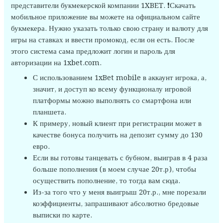
представители букмекерской компании 1XBET. ❗️Скачать
мобильное приложение вы можете на официальном сайте
букмекера. Нужно указать только свою страну и валюту для
игры на ставках и ввести промокод, если он есть. После
этого система сама предложит логин и пароль для
авторизации на 1xbet.com.
С использованием 1xBet mobile в аккаунт игрока, а,
значит, и доступ ко всему функционалу игровой
платформы можно выполнять со смартфона или
планшета.
К примеру, новый клиент при регистрации может в
качестве бонуса получить на депозит сумму до 130
евро.
Если вы готовы танцевать с бубном, выиграв в 4 раза
больше пополнения (в моем случае 20т.р), чтобы
осуществить пополнение, то тогда вам сюда.
Из-за того что у меня выигрыш 20т.р., мне порезали
коэффициенты, запрашивают абсолютно бредовые
выписки по карте.