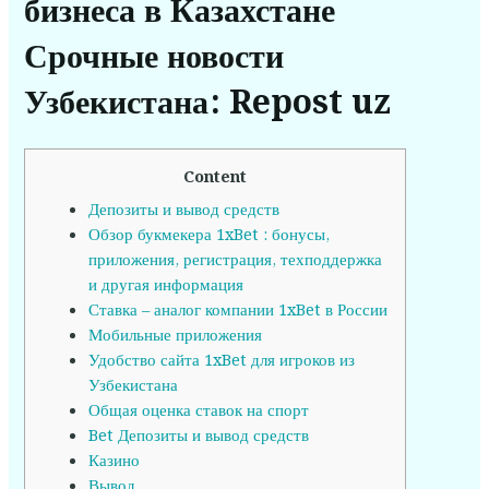
бизнеса в Казахстане
Срочные новости
Узбекистана: Repost uz
Content
Депозиты и вывод средств
Обзор букмекера 1xBet : бонусы,
приложения, регистрация, техподдержка
и другая информация
Ставка – аналог компании 1xBet в России
Мобильные приложения
Удобство сайта 1xBet для игроков из
Узбекистана
Общая оценка ставок на спорт
Bet Депозиты и вывод средств
Казино
Вывод