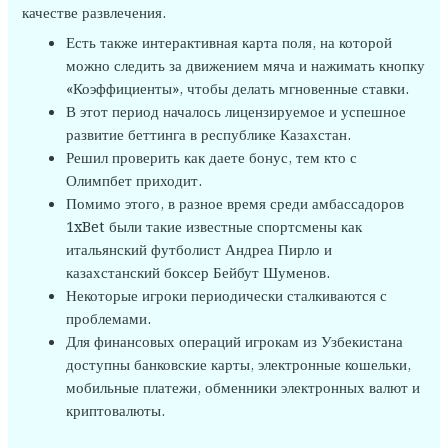
качестве развлечения.
Есть также интерактивная карта поля, на которой
можно следить за движением мяча и нажимать кнопку
«Коэффициенты», чтобы делать мгновенные ставки.
В этот период началось лицензируемое и успешное
развитие беттинга в республике Казахстан.
Решил проверить как даете бонус, тем кто с
Олимпбет приходит.
Помимо этого, в разное время среди амбассадоров
1xBet были такие известные спортсмены как
итальянский футболист Андреа Пирло и
казахстанский боксер Бейбут Шуменов.
Некоторые игроки периодически сталкиваются с
проблемами.
Для финансовых операций игрокам из Узбекистана
доступны банковские карты, электронные кошельки,
мобильные платежи, обменники электронных валют и
криптовалюты.