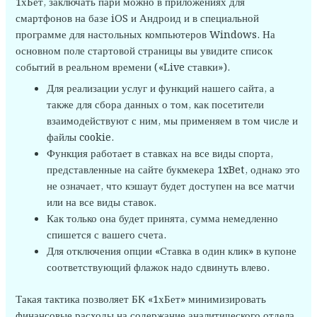
1хБет, заключать пари можно в приложениях для
смартфонов на базе iOS и Андроид и в специальной
программе для настольных компьютеров Windows. На
основном поле стартовой страницы вы увидите список
событий в реальном времени («Live ставки»).
Для реализации услуг и функций нашего сайта, а
также для сбора данных о том, как посетители
взаимодействуют с ним, мы применяем в том числе и
файлы cookie.
Функция работает в ставках на все виды спорта,
представленные на сайте букмекера 1xBet, однако это
не означает, что кэшаут будет доступен на все матчи
или на все виды ставок.
Как только она будет принята, сумма немедленно
спишется с вашего счета.
Для отключения опции «Ставка в один клик» в купоне
соответствующий флажок надо сдвинуть влево.
Такая тактика позволяет БК «1хБет» минимизировать
финансовые расходы на содержание аналитического отдела.