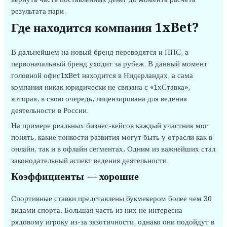
результата пари.
Где находится компания 1xBet?
В дальнейшем на новый бренд переводятся и ППС, а
первоначальный бренд уходит за рубеж. В данный момент
головной офис1xBet находится в Нидерландах, а сама
компания никак юридически не связана с «1хСтавка»,
которая, в свою очередь, лицензирована для ведения
деятельности в России.
На примере реальных бизнес-кейсов каждый участник мог
понять, какие тонкости развития могут быть у отрасли как в
онлайн, так и в офлайн сегментах. Одним из важнейших стал
законодательный аспект ведения деятельности.
Коэффициенты — хорошие
Спортивные ставки представлены букмекером более чем 30
видами спорта. Большая часть из них не интересна
рядовому игроку из-за экзотичности, однако они подойдут в