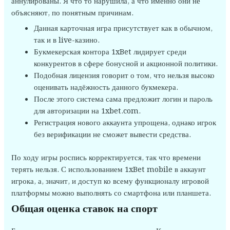
аннулированы. Я что то нарушила, а что именно они не
объясняют, по понятным причинам.
Данная карточная игра присутствует как в обычном,
так и в live-казино.
Букмекерская контора 1xBet лидирует среди
конкурентов в сфере бонусной и акционной политики.
Подобная лицензия говорит о том, что нельзя высоко
оценивать надёжность данного букмекера.
После этого система сама предложит логин и пароль
для авторизации на 1xbet.com.
Регистрация нового аккаунта упрощена, однако игрок
без верификации не сможет вывести средства.
По ходу игры роспись корректируется, так что времени
терять нельзя. С использованием 1xBet mobile в аккаунт
игрока, а, значит, и доступ ко всему функционалу игровой
платформы можно выполнять со смартфона или планшета.
Общая оценка ставок на спорт