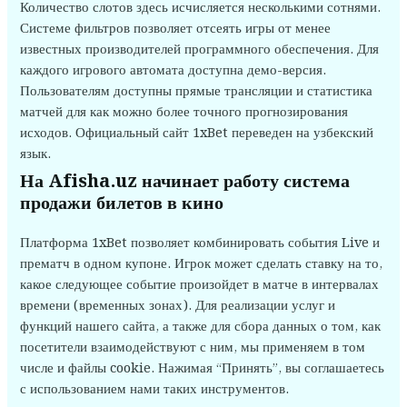
Количество слотов здесь исчисляется несколькими сотнями.
Системе фильтров позволяет отсеять игры от менее
известных производителей программного обеспечения. Для
каждого игрового автомата доступна демо-версия.
Пользователям доступны прямые трансляции и статистика
матчей для как можно более точного прогнозирования
исходов. Официальный сайт 1xBet переведен на узбекский
язык.
На Afisha.uz начинает работу система
продажи билетов в кино
Платформа 1xBet позволяет комбинировать события Live и
прематч в одном купоне. Игрок может сделать ставку на то,
какое следующее событие произойдет в матче в интервалах
времени (временных зонах). Для реализации услуг и
функций нашего сайта, а также для сбора данных о том, как
посетители взаимодействуют с ним, мы применяем в том
числе и файлы cookie. Нажимая “Принять”, вы соглашаетесь
с использованием нами таких инструментов.