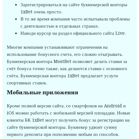
Зарегистрироваться на сайте букмекерской конторы
1xBet очень просто.
В то же время компания часто испытывала проблемы
с деятельностью в отдельных странах.
Наводи курсор на раздел официального сайта Live.
Многие компании устанавливают ограничения на
использование бонусного счета, его сложно отыгрывать.
Букмекерская контора MostBet позволяет делать ставки за
счёт бонуса точно также, как делаются ставки с основного
счёта. Букмекерская контора 1xBet предлагает услуги
спортивных ставок.
Мобильные приложения
Кроме полной версии сайта, со смартфонов на Android и
iOS можно работать с мобильной версией площадки. Новые
клиенты БК 1xBet могут получить бонус за регистрацию на
сайте букмекерской конторы. Букмекер удвоит сумму
первого депозита при пополнении любым из способов.