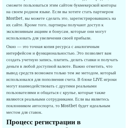
сможете пользоваться этим сайтом букмекерской конторы
на своем родном языке. Если вы хотите стать партнером
Mostbet, вы можете сделать это, зарегистрировавшись на
их сайте. Кроме того, партнеры получают доступ к
эксклюзивным акциям и бонусам, которые они могут
использовать для увеличения своей прибыли.
Окно — это точная копия ресурса с аналогичным
интерфейсом и функциональностью. Это позволяет вам
создать учетную запись, платить, делать ставки и получать
деньги в любой доступной валюте. Важно отметить, что
вывод средств возможен только тем же методом, который
использовался для пополнения счета. В блоке LIVE игроки
могут взаимодействовать с другими реальными
пользователями и общаться с крупье, которые также
являются реальными сотрудниками. Если вы являетесь
поклонником автоспорта, то Mostbet будет идеальным
местом для ставок.
Процесс регистрации в