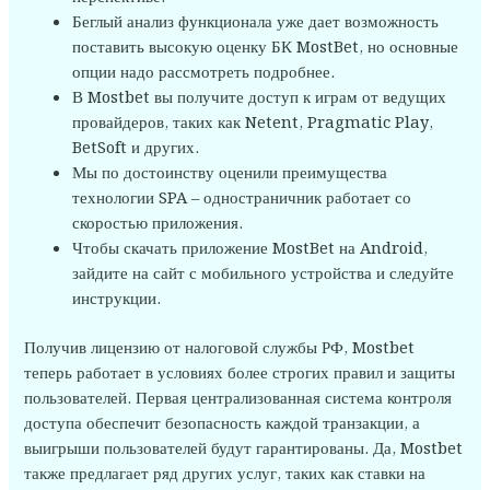
Беглый анализ функционала уже дает возможность
поставить высокую оценку БК MostBet, но основные
опции надо рассмотреть подробнее.
В Mostbet вы получите доступ к играм от ведущих
провайдеров, таких как Netent, Pragmatic Play,
BetSoft и других.
Мы по достоинству оценили преимущества
технологии SPA – одностраничник работает со
скоростью приложения.
Чтобы скачать приложение MostBet на Android,
зайдите на сайт с мобильного устройства и следуйте
инструкции.
Получив лицензию от налоговой службы РФ, Mostbet
теперь работает в условиях более строгих правил и защиты
пользователей. Первая централизованная система контроля
доступа обеспечит безопасность каждой транзакции, а
выигрыши пользователей будут гарантированы. Да, Mostbet
также предлагает ряд других услуг, таких как ставки на