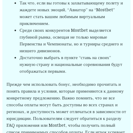
Так что, если вы готовы к захватывающему полету и
жаждете новых эмоций, “Авиатор” на “Mostbet”
может стать вашим любимым виртуальным
приключением.
Среди своих конкурентов Mostbet выделяется
глубиной рынка, освещая не только мировые
Первенства и Чемпионаты, но и турниры среднего и
низшего дивизионов.
Достаточно выбрать в пункте “ставь на своих”
нужную страну и национальные соревнования будут
отображаться первыми.
Прежде чем использовать бонус, необходимо прочитать и
понять правила и условия, которые применяются к данному
конкретному предложению. Важно помнить, что не все
способы оплаты могут быть доступны во всех странах и
регионах, и доступность может отличаться в зависимости от
юрисдикции. Пользователям следует обратиться к разделу
FAQ приложения или Mostbet, чтобы получить полный
список принимаемых способов оплаты. Если игрок успевает