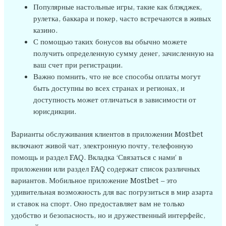
Популярные настольные игры, такие как блэкджек,
рулетка, баккара и покер, часто встречаются в живых
казино.
С помощью таких бонусов вы обычно можете
получить определенную сумму денег, зачисленную на
ваш счет при регистрации.
Важно помнить, что не все способы оплаты могут
быть доступны во всех странах и регионах, и
доступность может отличаться в зависимости от
юрисдикции.
Варианты обслуживания клиентов в приложении Mostbet
включают живой чат, электронную почту, телефонную
помощь и раздел FAQ. Вкладка ‘Связаться с нами’ в
приложении или раздел FAQ содержат список различных
вариантов. Мобильное приложение Mostbet – это
удивительная возможность для вас погрузиться в мир азарта
и ставок на спорт. Оно предоставляет вам не только
удобство и безопасность, но и дружественный интерфейс,