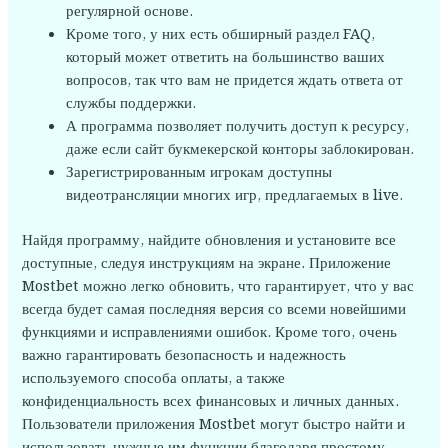
регулярной основе.
Кроме того, у них есть обширный раздел FAQ,
который может ответить на большинство ваших
вопросов, так что вам не придется ждать ответа от
службы поддержки.
А программа позволяет получить доступ к ресурсу,
даже если сайт букмекерской конторы заблокирован.
Зарегистрированным игрокам доступны
видеотрансляции многих игр, предлагаемых в live.
Найдя программу, найдите обновления и установите все
доступные, следуя инструкциям на экране. Приложение
Mostbet можно легко обновить, что гарантирует, что у вас
всегда будет самая последняя версия со всеми новейшими
функциями и исправлениями ошибок. Кроме того, очень
важно гарантировать безопасность и надежность
используемого способа оплаты, а также
конфиденциальность всех финансовых и личных данных.
Пользователи приложения Mostbet могут быстро найти и
использовать нужные им функции благодаря простому