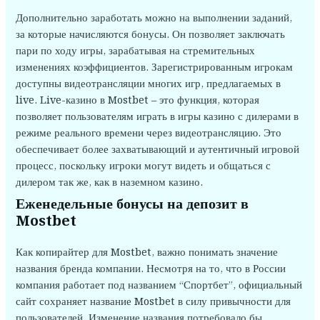
Дополнительно заработать можно на выполнении заданий,
за которые начисляются бонусы. Он позволяет заключать
пари по ходу игры, зарабатывая на стремительных
изменениях коэффициентов. Зарегистрированным игрокам
доступны видеотрансляции многих игр, предлагаемых в
live. Live-казино в Mostbet – это функция, которая
позволяет пользователям играть в игры казино с дилерами в
режиме реального времени через видеотрансляцию. Это
обеспечивает более захватывающий и аутентичный игровой
процесс, поскольку игроки могут видеть и общаться с
дилером так же, как в наземном казино.
Еженедельные бонусы на депозит в
Mostbet
Как копирайтер для Mostbet, важно понимать значение
названия бренда компании. Несмотря на то, что в России
компания работает под названием “Спортбет”, официальный
сайт сохраняет название Mostbet в силу привычности для
пользователей. Изменение названия потребовало бы