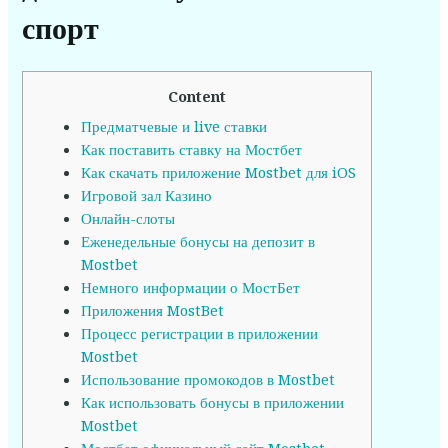
спорт
Content
Предматчевые и live ставки
Как поставить ставку на Мостбет
Как скачать приложение Mostbet для iOS
Игровой зал Казино
Онлайн-слоты
Еженедельные бонусы на депозит в
Mostbet
Немного информации о МостБет
Приложения MostBet
Процесс регистрации в приложении
Mostbet
Использование промокодов в Mostbet
Как использовать бонусы в приложении
Mostbet