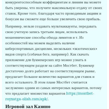
конкурентоспособным коэффициентам и линиям вы можете
быть уверены, что получите максимальную отдачу от своих
ставок. Кроме того, благодаря часто проводимым акциям и
бонусам вы сможете еще больше увеличить свою прибыль.
Например, нельзя создавать мультиаккаунты, передавать
свою учетную запись третьим лицам, использовать
мошеннические способы обхода лимитов и т. Из
особенностей мы можем выделить наличие
киберспортивных дисциплин, нескольких «экзотических»
видов спорта (собачьи бега, например). Как скачать
приложение для букмекерских игр можно узнать в
соответствующем разделе на сайте Мостбет. Букмекер
достаточно долго работает на соответствующем рынке,
предлагает большое количество вариантов для ставок и
всего остального. В этом плане Мостбет считается
заслуженно одним из самых интересных вариантов, потому
что предлагает множество вариантов
https://mostbet-
royxatga-olish.com/apk/
.
Игровой зал Казино