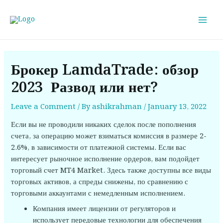
Skip
Post
Mai
to
navigation
Men
content
Брокер LamdaTrade: обзор
2023 ️ Развод или нет?
Leave a Comment
/ By
ashikrahman
/
January 13, 2022
Если вы не проводили никаких сделок после пополнения
счета, за операцию может взиматься комиссия в размере 2-
2.6%, в зависимости от платежной системы. Если вас
интересует рыночное исполнение ордеров, вам подойдет
торговый счет MT4 Market. Здесь также доступны все виды
торговых активов, а спреды снижены, по сравнению с
торговыми аккаунтами с немедленным исполнением.
Компания имеет лицензии от регуляторов и
использует передовые технологии для обеспечения