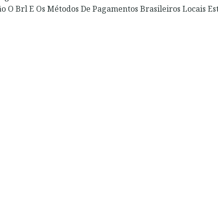
ão O Brl E Os Métodos De Pagamentos Brasileiros Locais Es