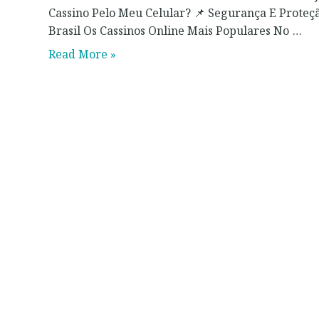
Brasil?
Cassino Pelo Meu Celular? 📌 Segurança E Proteç
Entenda
Brasil Os Cassinos Online Mais Populares No …
A
Read More »
Lei
De
Jogos
De
Aza