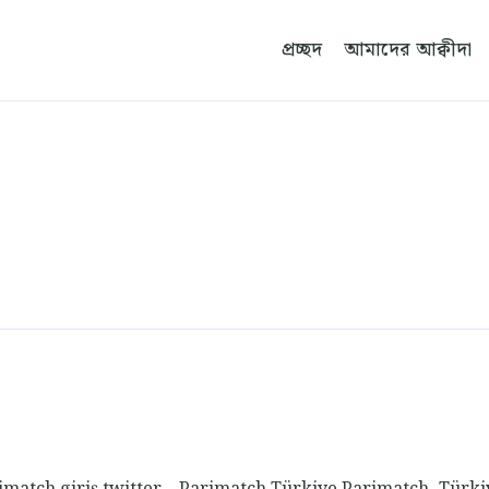
প্রচ্ছদ
আমাদের আক্বীদা