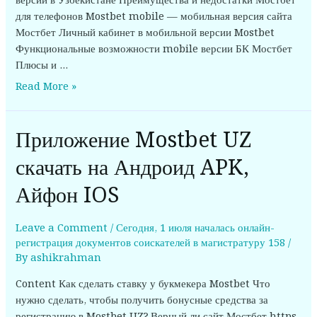
версии в Узбекистане Преимущества и недостатки Мостбет
для телефонов Mostbet mobile — мобильная версия сайта
Мостбет Личный кабинет в мобильной версии Mostbet
Функциональные возможности mobile версии БК Мостбет
Плюсы и …
Read More »
Приложение Mostbet UZ
Приложение
Mostbet
скачать на Андроид APK,
UZ
скачать
Айфон IOS
на
Андроид
Leave a Comment
/
Сегодня, 1 июля началась онлайн-
APK,
регистрация документов соискателей в магистратуру 158
/
Айфон
By
ashikrahman
IOS
Content Как сделать ставку у букмекера Mostbet Что
нужно сделать, чтобы получить бонусные средства за
регистрацию в Mostbet UZ? Верный ли сайт Мостбет https