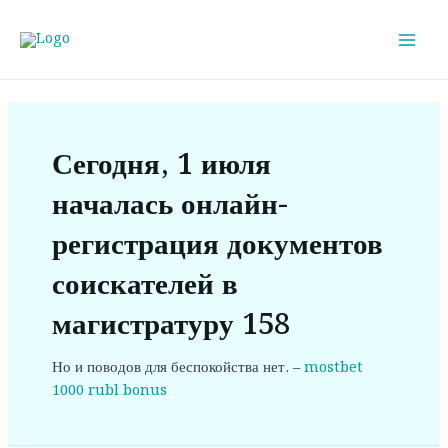
Skip
Mai
to
Men
content
Сегодня, 1 июля
началась онлайн-
регистрация документов
соискателей в
магистратуру 158
Но и поводов для беспокойства нет. –
mostbet
1000 rubl bonus