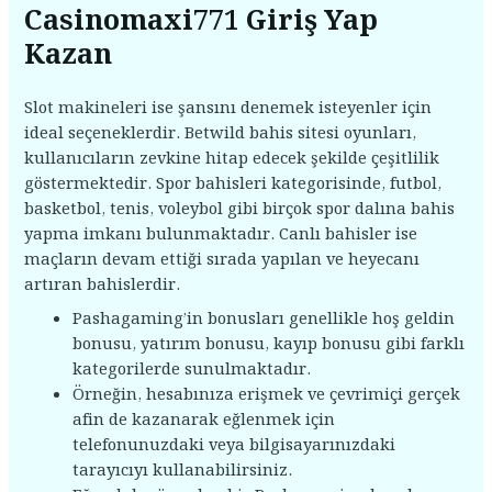
Casinomaxi771 Giriş Yap
Kazan
Slot makineleri ise şansını denemek isteyenler için
ideal seçeneklerdir. Betwild bahis sitesi oyunları,
kullanıcıların zevkine hitap edecek şekilde çeşitlilik
göstermektedir. Spor bahisleri kategorisinde, futbol,
basketbol, tenis, voleybol gibi birçok spor dalına bahis
yapma imkanı bulunmaktadır. Canlı bahisler ise
maçların devam ettiği sırada yapılan ve heyecanı
artıran bahislerdir.
Pashagaming’in bonusları genellikle hoş geldin
bonusu, yatırım bonusu, kayıp bonusu gibi farklı
kategorilerde sunulmaktadır.
Örneğin, hesabınıza erişmek ve çevrimiçi gerçek
afin de kazanarak eğlenmek için
telefonunuzdaki veya bilgisayarınızdaki
tarayıcıyı kullanabilirsiniz.