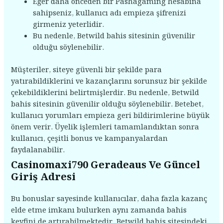
Eğer daha önceden bir Pashagaming hesabına
sahipseniz, kullanıcı adı empieza şifrenizi
girmeniz yeterlidir.
Bu nedenle, Betwild bahis sitesinin güvenilir
olduğu söylenebilir.
Müşteriler, siteye güvenli bir şekilde para
yatırabildiklerini ve kazançlarını sorunsuz bir şekilde
çekebildiklerini belirtmişlerdir. Bu nedenle, Betwild
bahis sitesinin güvenilir olduğu söylenebilir. Betebet,
kullanıcı yorumları empieza geri bildirimlerine büyük
önem verir. Üyelik işlemleri tamamlandıktan sonra
kullanıcı, çeşitli bonus ve kampanyalardan
faydalanabilir.
Casinomaxi790 Geradeaus Ve Güncel
Giriş Adresi
Bu bonuslar sayesinde kullanıcılar, daha fazla kazanç
elde etme imkanı bulurken aynı zamanda bahis
keyfini de artırabilmektedir. Betwild bahis sitesindeki