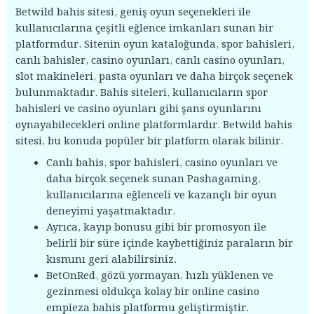
Betwild bahis sitesi, geniş oyun seçenekleri ile
kullanıcılarına çeşitli eğlence imkanları sunan bir
platformdur. Sitenin oyun kataloğunda, spor bahisleri,
canlı bahisler, casino oyunları, canlı casino oyunları,
slot makineleri, pasta oyunları ve daha birçok seçenek
bulunmaktadır. Bahis siteleri, kullanıcıların spor
bahisleri ve casino oyunları gibi şans oyunlarını
oynayabilecekleri online platformlardır. Betwild bahis
sitesi, bu konuda popüler bir platform olarak bilinir.
Canlı bahis, spor bahisleri, casino oyunları ve
daha birçok seçenek sunan Pashagaming,
kullanıcılarına eğlenceli ve kazançlı bir oyun
deneyimi yaşatmaktadır.
Ayrıca, kayıp bonusu gibi bir promosyon ile
belirli bir süre içinde kaybettiğiniz paraların bir
kısmını geri alabilirsiniz.
BetOnRed, gözü yormayan, hızlı yüklenen ve
gezinmesi oldukça kolay bir online casino
empieza bahis platformu geliştirmiştir.