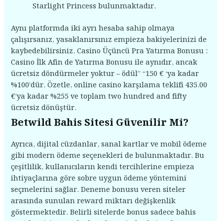
Starlight Princess bulunmaktadır.
Aynı platformda iki ayrı hesaba sahip olmaya
çalışırsanız, yasaklanırsınız empieza bakiyelerinizi de
kaybedebilirsiniz. Casino Üçüncü Pra Yatırma Bonusu :
Casino İlk Afin de Yatırma Bonusu ile aynıdır, ancak
ücretsiz döndürmeler yoktur – ödül” “150 € ‘ya kadar
%100’dür. Özetle, online casino karşılama teklifi 435.00
€’ya kadar %255 ve toplam two hundred and fifty
ücretsiz dönüştür.
Betwild Bahis Sitesi Güvenilir Mi?
Ayrıca, dijital cüzdanlar, sanal kartlar ve mobil ödeme
gibi modern ödeme seçenekleri de bulunmaktadır. Bu
çeşitlilik, kullanıcıların kendi tercihlerine empieza
ihtiyaçlarına göre sobre uygun ödeme yöntemini
seçmelerini sağlar. Deneme bonusu veren siteler
arasında sunulan reward miktarı değişkenlik
göstermektedir. Belirli sitelerde bonus sadece bahis