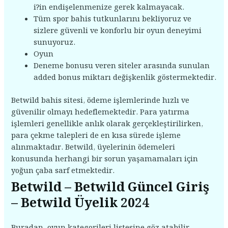
i?in endişelenmenize gerek kalmayacak.
Tüm spor bahis tutkunlarını bekliyoruz ve
sizlere güvenli ve konforlu bir oyun deneyimi
sunuyoruz.
Oyun
Deneme bonusu veren siteler arasında sunulan
added bonus miktarı değişkenlik göstermektedir.
Betwild bahis sitesi, ödeme işlemlerinde hızlı ve
güvenilir olmayı hedeflemektedir. Para yatırma
işlemleri genellikle anlık olarak gerçekleştirilirken,
para çekme talepleri de en kısa sürede işleme
alınmaktadır. Betwild, üyelerinin ödemeleri
konusunda herhangi bir sorun yaşamamaları için
yoğun çaba sarf etmektedir.
Betwild – Betwild Güncel Giriş
– Betwild Üyelik 2024
Buradan, oyun kategorileri listesine göz atabilir