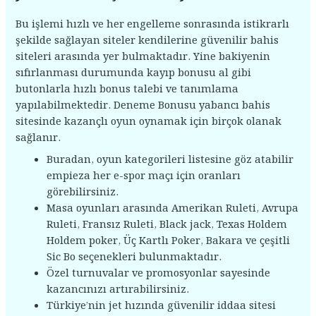
Bu işlemi hızlı ve her engelleme sonrasında istikrarlı
şekilde sağlayan siteler kendilerine güvenilir bahis
siteleri arasında yer bulmaktadır. Yine bakiyenin
sıfırlanması durumunda kayıp bonusu al gibi
butonlarla hızlı bonus talebi ve tanımlama
yapılabilmektedir. Deneme Bonusu yabancı bahis
sitesinde kazançlı oyun oynamak için birçok olanak
sağlanır.
Buradan, oyun kategorileri listesine göz atabilir
empieza her e-spor maçı için oranları
görebilirsiniz.
Masa oyunları arasında Amerikan Ruleti, Avrupa
Ruleti, Fransız Ruleti, Black jack, Texas Holdem
Holdem poker, Üç Kartlı Poker, Bakara ve çeşitli
Sic Bo seçenekleri bulunmaktadır.
Özel turnuvalar ve promosyonlar sayesinde
kazancınızı artırabilirsiniz.
Türkiye’nin jet hızında güvenilir iddaa sitesi