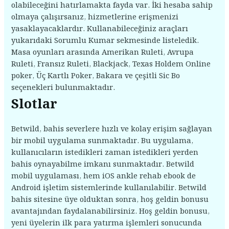
olabileceğini hatırlamakta fayda var. İki hesaba sahip
olmaya çalışırsanız, hizmetlerine erişmenizi
yasaklayacaklardır. Kullanabileceğiniz araçları
yukarıdaki Sorumlu Kumar sekmesinde listeledik.
Masa oyunları arasında Amerikan Ruleti, Avrupa
Ruleti, Fransız Ruleti, Blackjack, Texas Holdem Online
poker, Üç Kartlı Poker, Bakara ve çeşitli Sic Bo
seçenekleri bulunmaktadır.
Slotlar
Betwild, bahis severlere hızlı ve kolay erişim sağlayan
bir mobil uygulama sunmaktadır. Bu uygulama,
kullanıcıların istedikleri zaman istedikleri yerden
bahis oynayabilme imkanı sunmaktadır. Betwild
mobil uygulaması, hem iOS ankle rehab ebook de
Android işletim sistemlerinde kullanılabilir. Betwild
bahis sitesine üye olduktan sonra, hoş geldin bonusu
avantajından faydalanabilirsiniz. Hoş geldin bonusu,
yeni üyelerin ilk para yatırma işlemleri sonucunda