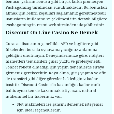
bonusu, yatırım bonusu gibi birçok farklı promosyon
Pashagaming tarafından sunulmaktadır. Bu bonusları
almak için belirli koşulları sağlamanız gerekmektedir.
Bonusların kullanımı ve çekilmesi i?in detaylı bilgilere
Pashagaming’in resmi web sitesinden ulaşabilirsiniz.
Discount On Line Casino Ne Demek
Curacao lisansının genellikle ABD ve İngiltere gibi
ülkelerden burada oynayamayacağınız anlamına
geldiğini unutmayın. Deneyimlerimize göre, müşteri
hizmetleri temsilcileri güler yüzlü ve profesyoneldi.
Sohbet robotu olmadığı için yoğun dönemlerde sıraya
girmeniz gerekecektir. Kayıt olma, giriş yapma ve afin
de transferi gibi diğer görevler beklediğiniz kadar
basittir. Discount Casino‘da kazandığın kadar canlı
bahis oynarken de kazanmak istiyorsan, natural
mükemmel bir haberimiz var.
Slot makineleri ise şansını denemek isteyenler
için ideal seçeneklerdir.