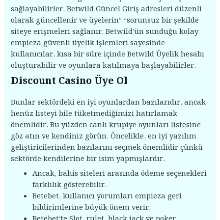
sağlayabilirler. Betwild Güncel Giriş adresleri düzenli
olarak güncellenir ve üyelerin” “sorunsuz bir şekilde
siteye erişmeleri sağlanır. Betwild’ün sunduğu kolay
empieza güvenli üyelik işlemleri sayesinde
kullanıcılar, kısa bir süre içinde Betwild Üyelik hesabı
oluşturabilir ve oyunlara katılmaya başlayabilirler.
Discount Casino Üye Ol
Bunlar sektördeki en iyi oyunlardan bazılarıdır, ancak
henüz listeyi bile tüketmediğimizi hatırlamak
önemlidir. Bu yüzden canlı krupiye oyunları listesine
göz atın ve kendiniz görün. Öncelikle, en iyi yazılım
geliştiricilerinden bazılarını seçmek önemlidir çünkü
sektörde kendilerine bir isim yapmışlardır.
Ancak, bahis siteleri arasında ödeme seçenekleri
farklılık gösterebilir.
Betebet, kullanıcı yorumları empieza geri
bildirimlerine büyük önem verir.
Betebet‘te Slot, rulet, black jack ve poker