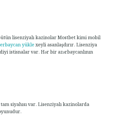
bütün lisenziyalı kazinolar Mostbet kimi mobil
zerbaycan yükle
xeyli asanlaşdırır. Lisenziya
iyi istisnalar var. Hər bir azərbaycanlının
tam siyahısı var. Lisenziyalı kazinolarda
 oyunudur.