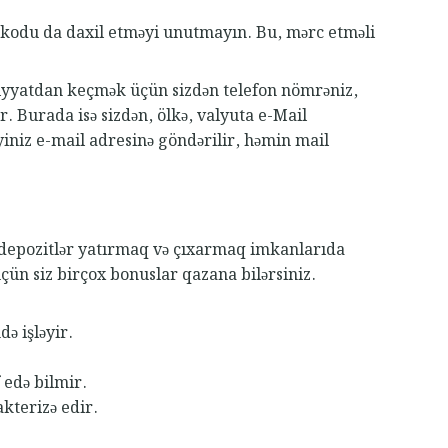
o kodu da daxil etməyi unutmayın. Bu, mərc etməli
qeydiyyatdan keçmək üçün sizdən telefon nömrəniz,
r. Burada isə sizdən, ölkə, valyuta e-Mail
iyiniz e-mail adresinə göndərilir, həmin mail
 depozitlər yatırmaq və çıxarmaq imkanlarıda
çün siz birçox bonuslar qazana bilərsiniz.
ə işləyir.
 edə bilmir.
akterizə edir.