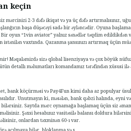
an keçin
siz mərcinizi 2-3 dəfə ikiqat və ya üç dəfə artırmalısınız, uğ
 başlanğıcın başa düşəcəyi sadə bir əyləncədir. Oyuna başla
Bir oyun “1vin aviator” yalnız sənədlər təqdim edildikdən və
in istənilən vaxtında. Qazanma şansınızı artırmaq üçün m
mir! Məqaləmizdə sizə qlobal lisenziyaya və çox böyük nüf
tün detallı məlumatları komandamız tərəfindən xüsusi ilə a
let, bank köçürməsi və Pay4Fun kimi daha az populyar üsul
asılıdır. Unutmayın ki, məsələn, bank qəbzi halında, eyni 
a bilərsiniz. Saytda mərc oynamağa başlamaq üçün siz əmanə
məlisiniz. Şəxsi hesabınız vasitəsilə balansı doldura bilərsi
lisiniz, onlardan təxminən 60-ı var.
örə açılmaya bilər, bloklanma və s.