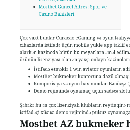
Mostbet Güncel Adres: Spor ve
Casino Bahisleri
Çox vaxt bunlar Curacao eGaming və oyun fəaliyyət
cihazlarda istifadə üçün mobile yukle app təklif 
alarkən kazinoda bütün bu meyarlara əməl edilməlid
özünün lisenziyası olan ən yaxşı onlayn kazinoları
İstifadə etməklə 1 win aviator oyunların adi 
MostBet bukmeker kontoruna daxil olmaq ü
Kompozisiya və oyun baxımından Bənövşə Q
Demo rejimində oynamaq üçün sadəcə slotu i
Şəbəkə bu ən çox lisenziyalı klubların reytinqinə
istifadəçi xüsusi demo rejimində pulsuz oynamağa 
Mostbet AZ bukmeker 