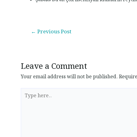
←
Previous Post
Leave a Comment
Your email address will not be published.
Require
Type
here..