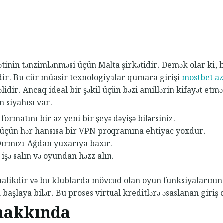
inin tənzimlənməsi üçün Malta şirkətidir. Demək olar ki, 
edir. Bu cür müasir texnologiyalar qumara girişi
mostbet a
ir. Ancaq ideal bir şəkil üçün bəzi amillərin kifayət etməd
n siyahısı var.
formatını bir az yeni bir şeyə dəyişə bilərsiniz.
çün hər hansısa bir VPN proqramına ehtiyac yoxdur.
ırmızı-Ağdan yuxarıya baxır.
şə salın və oyundan həzz alın.
 malikdir və bu klublarda mövcud olan oyun funksiyalarının 
başlaya bilər. Bu proses virtual kreditlərə əsaslanan giriş
hakkında