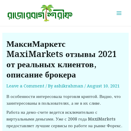
Skip
Post
Mai
to
navigation
Men
content
МаксиМаркетс
MaxiMarkets отзывы 2021
от реальных клиентов,
описание брокера
Leave a Comment
/ By
ashikrahman
/
August 10, 2021
В особенности интересовала торговля криптой. Видно, что
заинтересованы в пользователях, а не в их сливе.
Работа на демо-счете ведется исключительно с
виртуальными деньгами. Уже с 2008 года MaxiMarkets
предоставляет лучшие сервисы по работе на рынке Форекс.