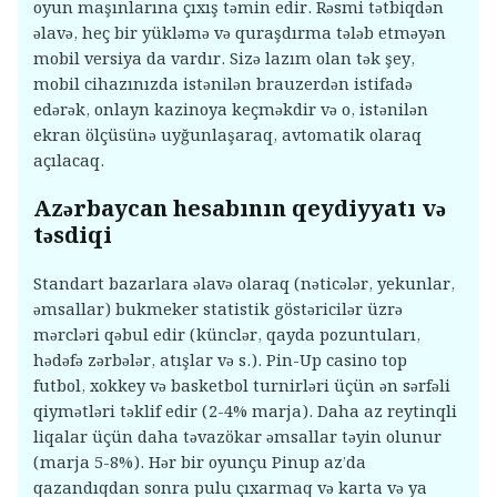
oyun maşınlarına çıxış təmin edir. Rəsmi tətbiqdən
əlavə, heç bir yükləmə və quraşdırma tələb etməyən
mobil versiya da vardır. Sizə lazım olan tək şey,
mobil cihazınızda istənilən brauzerdən istifadə
edərək, onlayn kazinoya keçməkdir və o, istənilən
ekran ölçüsünə uyğunlaşaraq, avtomatik olaraq
açılacaq.
Azərbaycan hesabının qeydiyyatı və
təsdiqi
Standart bazarlara əlavə olaraq (nəticələr, yekunlar,
əmsallar) bukmeker statistik göstəricilər üzrə
mərcləri qəbul edir (künclər, qayda pozuntuları,
hədəfə zərbələr, atışlar və s.). Pin-Up casino top
futbol, ​​xokkey və basketbol turnirləri üçün ən sərfəli
qiymətləri təklif edir (2-4% marja). Daha az reytinqli
liqalar üçün daha təvazökar əmsallar təyin olunur
(marja 5-8%). Hər bir oyunçu Pinup az’da
qazandıqdan sonra pulu çıxarmaq və karta və ya