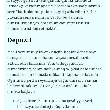
fəaliyyət göstərən tam qanuni qumar klubudur.
İstifadəçilər yalnız aparıcı proqram tərtibatçılarının
sertifikatlı slot maşınlarına giriş əldə edir. Hər bir
yuvanın seriya nömrəsi var ki, bu da onun
dürüstlüyünü yoxlamağa imkan verir (xüsusi
xidmətdən istifadə etməklə).
Depozit
Mobil versiyanı yükləmək üçün heç bir depozitdən
danışırıqsa , onu daha sonra şəxsi hesabınızda
aktivləşdirə bilərsiniz. Yəni tətbiqi yükləyib
quraşdırmaq, sonra daxil olmaq və şəxsi hesabınızda
bonuslar olan bölmədə mükafatı tapmaq kifayətdir.
Əgər mərc şərtləri oyunçuya uyğundursa, o zaman
hədiyyəni sakitcə aktivləşdirir və ondan istifadə
etməyə başlayır.
Aşağı hissədə Pin-Up casino qeydiyyat yeri,
lisenziya, istifadəçi müqaviləsinin