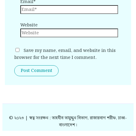
Email*
Website
Save my name, email, and website in this
browser for the next time I comment.
© ২০২৩ | স্বত্ব সংরক্ষন : তাহযীব তামুদ্দুন বিভাগ, রাজারবাগ শরীফ, ঢাকা-
বাংলাদেশ।