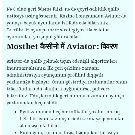
Nə 0 olan geri ödəmə faizi, nə də qeyri-sabitlik qalib
nəticəyə təsir göstərmir. Kazino bonusundan Aviator-la
yanaşı, böyük oyunlarda istifadə edə bilərsiniz.
Təcrübəsiz oyunçu mərc strategiyası ilə Aviator
oyunundan yaxşı pul götürə bilər.
Mostbet कैसीनो में Aviator: विवरण
Aviator-da qalib gəlmək üçün ödənişli alqoritmlərə
inanmamalısınız. İlk geri çəkilmə zamanı
administrasiya oyunçunun profilini diqqətlə
yoxlamağa başlayır. Onun göstərdiyi məlumatlar onun
təfərrüatlarında olanlara uyğundursa, pul verə
bilərsiniz. Uduşların ilk geri alınması zamanı oyunçu
yoxlamadan keçməlidir.
Eyni zamanda heç bir mükafat yoxdur, ancaq
belə bir oyun kazinoya ciddi sərmayə qoymadan
əla məşq ola bilər.
Buna görə, turun nəticəsi həqiqi kartlar və ya