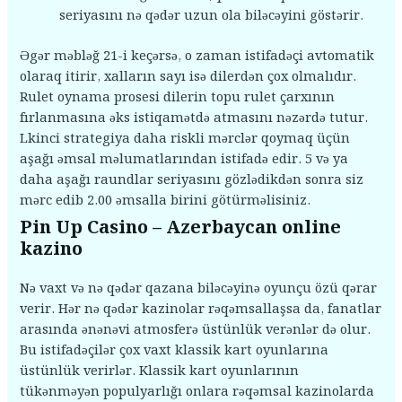
seriyasını nə qədər uzun ola biləcəyini göstərir.
Əgər məbləğ 21-i keçərsə, o zaman istifadəçi avtomatik
olaraq itirir, xalların sayı isə dilerdən çox olmalıdır.
Rulet oynama prosesi dilerin topu rulet çarxının
fırlanmasına əks istiqamətdə atmasını nəzərdə tutur.
Lkinci strategiya daha riskli mərclər qoymaq üçün
aşağı əmsal məlumatlarından istifadə edir. 5 və ya
daha aşağı raundlar seriyasını gözlədikdən sonra siz
mərc edib 2.00 əmsalla birini götürməlisiniz.
Pin Up Casino – Azerbaycan online
kazino
Nə vaxt və nə qədər qazana biləcəyinə oyunçu özü qərar
verir. Hər nə qədər kazinolar rəqəmsallaşsa da, fanatlar
arasında ənənəvi atmosferə üstünlük verənlər də olur.
Bu istifadəçilər çox vaxt klassik kart oyunlarına
üstünlük verirlər. Klassik kart oyunlarının
tükənməyən populyarlığı onlara rəqəmsal kazinolarda