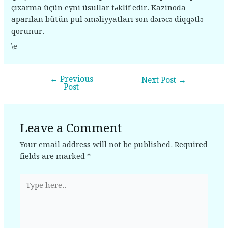
çıxarma üçün eyni üsullar təklif edir. Kazinoda
aparılan bütün pul əməliyyatları son dərəcə diqqətlə
qorunur.
\e
←
Previous
Next Post
→
Post
Leave a Comment
Your email address will not be published.
Required
fields are marked
*
Type
here..