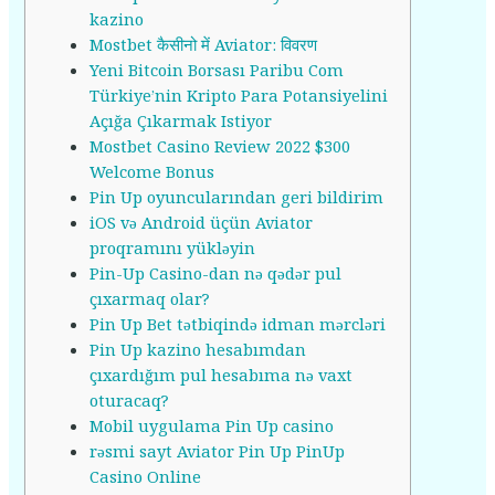
kazino
Mostbet कैसीनो में Aviator: विवरण
Yeni Bitcoin Borsası Paribu Com
Türkiye’nin Kripto Para Potansiyelini
Açığa Çıkarmak Istiyor
Mostbet Casino Review 2022 $300
Welcome Bonus
Pin Up oyuncularından geri bildirim
iOS və Android üçün Aviator
proqramını yükləyin
Pin-Up Casino-dan nə qədər pul
çıxarmaq olar?
Pin Up Bet tətbiqində idman mərcləri
Pin Up kazino hesabımdan
çıxardığım pul hesabıma nə vaxt
oturacaq?
Mobil uygulama Pin Up casino
rəsmi sayt Aviator Pin Up PinUp
Casino Online