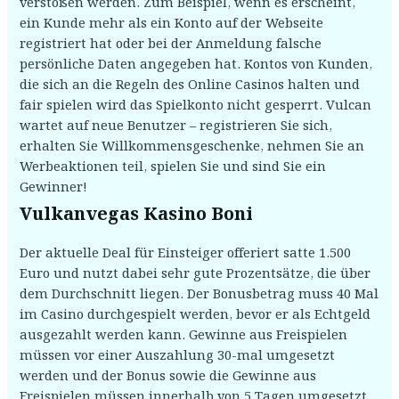
verstoßen werden. Zum Beispiel, wenn es erscheint,
ein Kunde mehr als ein Konto auf der Webseite
registriert hat oder bei der Anmeldung falsche
persönliche Daten angegeben hat. Kontos von Kunden,
die sich an die Regeln des Online Casinos halten und
fair spielen wird das Spielkonto nicht gesperrt. Vulcan
wartet auf neue Benutzer – registrieren Sie sich,
erhalten Sie Willkommensgeschenke, nehmen Sie an
Werbeaktionen teil, spielen Sie und sind Sie ein
Gewinner!
Vulkanvegas Kasino Boni
Der aktuelle Deal für Einsteiger offeriert satte 1.500
Euro und nutzt dabei sehr gute Prozentsätze, die über
dem Durchschnitt liegen. Der Bonusbetrag muss 40 Mal
im Casino durchgespielt werden, bevor er als Echtgeld
ausgezahlt werden kann. Gewinne aus Freispielen
müssen vor einer Auszahlung 30-mal umgesetzt
werden und der Bonus sowie die Gewinne aus
Freispielen müssen innerhalb von 5 Tagen umgesetzt