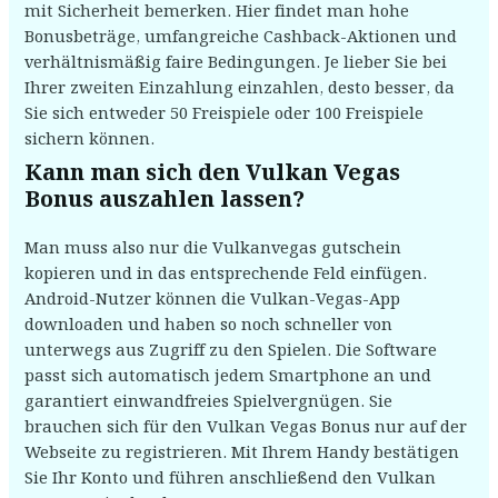
mit Sicherheit bemerken. Hier findet man hohe
Bonusbeträge, umfangreiche Cashback-Aktionen und
verhältnismäßig faire Bedingungen. Je lieber Sie bei
Ihrer zweiten Einzahlung einzahlen, desto besser, da
Sie sich entweder 50 Freispiele oder 100 Freispiele
sichern können.
Kann man sich den Vulkan Vegas
Bonus auszahlen lassen?
Man muss also nur die Vulkanvegas gutschein
kopieren und in das entsprechende Feld einfügen.
Android-Nutzer können die Vulkan-Vegas-App
downloaden und haben so noch schneller von
unterwegs aus Zugriff zu den Spielen. Die Software
passt sich automatisch jedem Smartphone an und
garantiert einwandfreies Spielvergnügen. Sie
brauchen sich für den Vulkan Vegas Bonus nur auf der
Webseite zu registrieren. Mit Ihrem Handy bestätigen
Sie Ihr Konto und führen anschließend den Vulkan