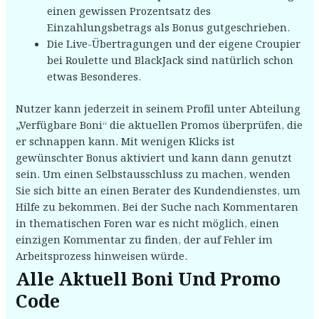
einen gewissen Prozentsatz des
Einzahlungsbetrags als Bonus gutgeschrieben.
Die Live-Übertragungen und der eigene Croupier
bei Roulette und BlackJack sind natürlich schon
etwas Besonderes.
Nutzer kann jederzeit in seinem Profil unter Abteilung
„Verfügbare Boni“ die aktuellen Promos überprüfen, die
er schnappen kann. Mit wenigen Klicks ist
gewünschter Bonus aktiviert und kann dann genutzt
sein. Um einen Selbstausschluss zu machen, wenden
Sie sich bitte an einen Berater des Kundendienstes, um
Hilfe zu bekommen. Bei der Suche nach Kommentaren
in thematischen Foren war es nicht möglich, einen
einzigen Kommentar zu finden, der auf Fehler im
Arbeitsprozess hinweisen würde.
Alle Aktuell Boni Und Promo
Code