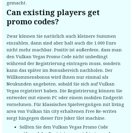
gemacht.
Can existing players get
promo codes?
Zwar können Sie natürlich auch kleinere Summen
einzahlen, dann sind aber halt auch die 1.000 Euro
nicht mehr machbar. Positiv ist außerdem, dass man
den Vulkan Vegas Promo Code nicht unbedingt
während der Registrierung eintragen muss, sondern
kann das später im Bonusbereich nachholen. Der
Willkommensbonus wird Ihnen nur einmal als
Neukunden angeboten, sobald Sie sich auf Vulkan
Vegas registriert haben. Die Registrierung können Sie
entweder mit einem PC oder einem mobilen Endgerät
vornehmen. Für klassisches Spielvergnügen mit living
area von Vulkan Sin city erhaltenen Free Re-writes
sorgt hingegen dieser Fire Joker Slot machine.
Sollten Sie den Vulkan Vegas Promo Code