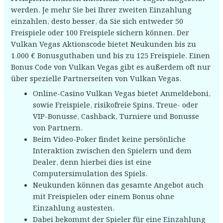
werden. Je mehr Sie bei Ihrer zweiten Einzahlung
einzahlen, desto besser, da Sie sich entweder 50
Freispiele oder 100 Freispiele sichern können. Der
Vulkan Vegas Aktionscode bietet Neukunden bis zu
1.000 € Bonusguthaben und bis zu 125 Freispiele. Einen
Bonus Code von Vulkan Vegas gibt es außerdem oft nur
über spezielle Partnerseiten von Vulkan Vegas.
Online-Casino Vulkan Vegas bietet Anmeldeboni,
sowie Freispiele, risikofreie Spins, Treue- oder
VIP-Bonusse, Cashback, Turniere und Bonusse
von Partnern.
Beim Video-Poker findet keine persönliche
Interaktion zwischen den Spielern und dem
Dealer, denn hierbei dies ist eine
Computersimulation des Spiels.
Neukunden können das gesamte Angebot auch
mit Freispielen oder einem Bonus ohne
Einzahlung austesten.
Dabei bekommt der Spieler für eine Einzahlung