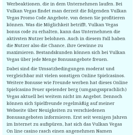
Werbeaktionen, die in dem Unternehmen laufen. Bei
Vulkan Vegas findet man derzeit die folgenden Vulkan
Vegas Promo Code Angebote, von denen Sie profitieren
können. Was die Möglichkeit betrifft, Vulkan Vegas
bonus code zu erhalten, kann das Unternehmen die
aktivsten Nutzer belohnen. Auch in diesem Fall haben
die Nutzer also die Chance, ihre Gewinne zu
maximieren. Bestandskunden können sich bei Vulkan
Vegas über jede Menge Bonusangebote freuen.
Dabei sind die Umsatzbedingungen moderat und
vergleichbar mit vielen sonstigen Online Spielcasinos.
Weitere Bonusse wie Freunde werben hat dieses Online
Spielcasino Feuer speiender berg (umgangssprachlich)
Vegas aktuell bei weitem nicht im Angebot. Dennoch
können sich Spielfreunde regelmäßig auf meiner
Webseite über Neuigkeiten zu verschiedenen
Bonusangeboten informieren. Erst seit wenigen Jahren
im Internet zu aufspüren, hat sich das Vulkan Vegas
On line casino rasch einen angenehmen Namen