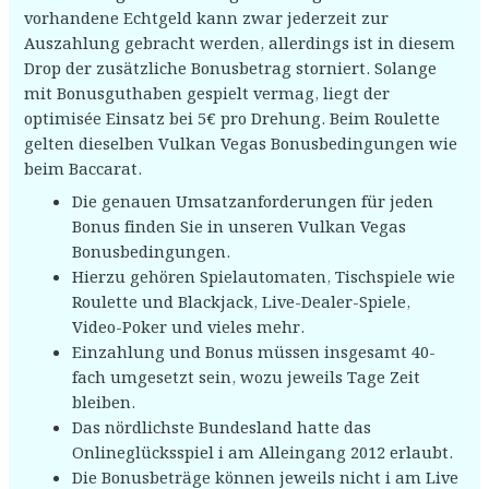
vorhandene Echtgeld kann zwar jederzeit zur
Auszahlung gebracht werden, allerdings ist in diesem
Drop der zusätzliche Bonusbetrag storniert. Solange
mit Bonusguthaben gespielt vermag, liegt der
optimisée Einsatz bei 5€ pro Drehung. Beim Roulette
gelten dieselben Vulkan Vegas Bonusbedingungen wie
beim Baccarat.
Die genauen Umsatzanforderungen für jeden
Bonus finden Sie in unseren Vulkan Vegas
Bonusbedingungen.
Hierzu gehören Spielautomaten, Tischspiele wie
Roulette und Blackjack, Live-Dealer-Spiele,
Video-Poker und vieles mehr.
Einzahlung und Bonus müssen insgesamt 40-
fach umgesetzt sein, wozu jeweils Tage Zeit
bleiben.
Das nördlichste Bundesland hatte das
Onlineglücksspiel i am Alleingang 2012 erlaubt.
Die Bonusbeträge können jeweils nicht i am Live