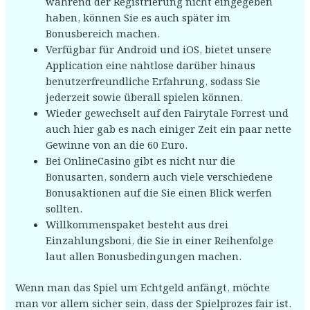
während der Registrierung nicht eingegeben
haben, können Sie es auch später im
Bonusbereich machen.
Verfügbar für Android und iOS, bietet unsere
Application eine nahtlose darüber hinaus
benutzerfreundliche Erfahrung, sodass Sie
jederzeit sowie überall spielen können.
Wieder gewechselt auf den Fairytale Forrest und
auch hier gab es nach einiger Zeit ein paar nette
Gewinne von an die 60 Euro.
Bei OnlineCasino gibt es nicht nur die
Bonusarten, sondern auch viele verschiedene
Bonusaktionen auf die Sie einen Blick werfen
sollten.
Willkommenspaket besteht aus drei
Einzahlungsboni, die Sie in einer Reihenfolge
laut allen Bonusbedingungen machen.
Wenn man das Spiel um Echtgeld anfängt, möchte
man vor allem sicher sein, dass der Spielprozes fair ist.