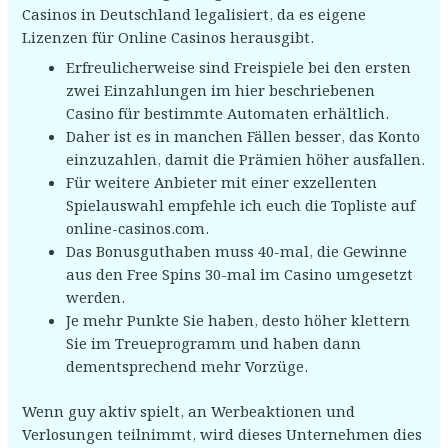
Casinos in Deutschland legalisiert, da es eigene
Lizenzen für Online Casinos herausgibt.
Erfreulicherweise sind Freispiele bei den ersten
zwei Einzahlungen im hier beschriebenen
Casino für bestimmte Automaten erhältlich.
Daher ist es in manchen Fällen besser, das Konto
einzuzahlen, damit die Prämien höher ausfallen.
Für weitere Anbieter mit einer exzellenten
Spielauswahl empfehle ich euch die Topliste auf
online-casinos.com.
Das Bonusguthaben muss 40-mal, die Gewinne
aus den Free Spins 30-mal im Casino umgesetzt
werden.
Je mehr Punkte Sie haben, desto höher klettern
Sie im Treueprogramm und haben dann
dementsprechend mehr Vorzüge.
Wenn guy aktiv spielt, an Werbeaktionen und
Verlosungen teilnimmt, wird dieses Unternehmen dies