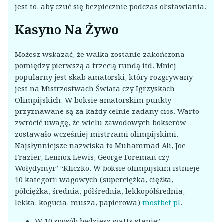
jest to, aby czuć się bezpiecznie podczas obstawiania.
Kasyno Na Żywo
Możesz wskazać, że walka zostanie zakończona
pomiędzy pierwszą a trzecią rundą itd. Mniej
popularny jest skab amatorski, który rozgrywany
jest na Mistrzostwach Świata czy Igrzyskach
Olimpijskich. W boksie amatorskim punkty
przyznawane są za każdy celnie zadany cios. Warto
zwrócić uwagę, że wielu zawodowych bokserów
zostawało wcześniej mistrzami olimpijskimi.
Najsłynniejsze nazwiska to Muhammad Ali, Joe
Frazier, Lennox Lewis, George Foreman czy
Wołydymyr” “Kliczko. W boksie olimpijskim istnieje
10 kategorii wagowych (superciężka, ciężka,
półciężka, średnia, półśrednia, lekkopółśrednia,
lekka, kogucia, musza, papierowa)
mostbet pl
.
W 10 sposób będziesz watts stanie”