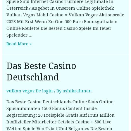
Spiele Sind Internet Casino Turniere Legitimate In
Österreich? Angebot In Unserem Online Spielothek
Vulkan Vegas Mobil Casino ⭐ Vulkan Vegas Aktionscode
2023 Mit Erst Wenn Zu One 500 Euro Bonusguthaben
Online Roulette Die Besten Casino Spiele Im Feuer
Speiender …
Read More »
Das Beste Casino
Das
Beste
Deutschland
Casino
Deutschland
vulkan vegas De login
/ By
ashikrahman
Das Beste Casino Deutschlands Online Slots Online
Spielautomaten 1500 Bonus Content Inside
Registrierung: 20 Freispiele Gratis Auf Fruit Million
Inoffizieller Mitarbeiter Getslots Casino + 500 Live
Wetten Spiele Von Tvbet Und Betgames Die Besten