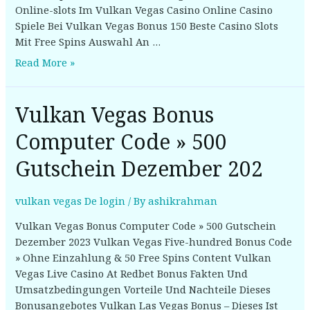
Online-slots Im Vulkan Vegas Casino Online Casino
Spiele Bei Vulkan Vegas Bonus 150 Beste Casino Slots
Mit Free Spins Auswahl An …
Read More »
Vulkan Vegas Bonus
Vulkan
Vegas
Computer Code » 500
Bonus
Computer
Gutschein Dezember 202
Code
»
vulkan vegas De login
/ By
ashikrahman
500
Gutschein
Vulkan Vegas Bonus Computer Code » 500 Gutschein
Dezember
Dezember 2023 Vulkan Vegas Five-hundred Bonus Code
202
» Ohne Einzahlung & 50 Free Spins Content Vulkan
Vegas Live Casino At Redbet Bonus Fakten Und
Umsatzbedingungen Vorteile Und Nachteile Dieses
Bonusangebotes Vulkan Las Vegas Bonus – Dieses Ist