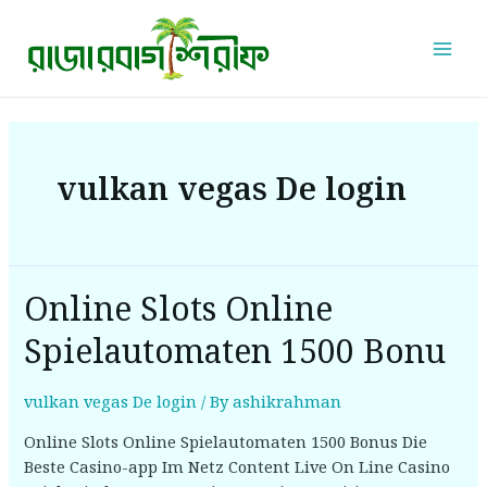
Skip
Mai
to
Men
content
vulkan vegas De login
Online Slots Online
Online
Slots
Spielautomaten 1500 Bonu
Online
Spielautomaten
1500
vulkan vegas De login
/ By
ashikrahman
Bonu
Online Slots Online Spielautomaten 1500 Bonus Die
Beste Casino-app Im Netz Content Live On Line Casino